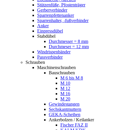
Stützenfüße, Pfostenträger
Gerberverbinder
Sparrenpfettenanker
Sparrenhalter, -fußverbinder
Anker
Einpressdübel
Stabdübel
Durchmesser = 8 mm
Durchmeser = 12 mm
Windrispenbänder
Passverbinder
Schrauben
Maschinenschrauben
Bauschrauben
M 6 bis M 8
M 10
M 12
M 16
M 20
Gewindestangen
Sechskantmuttern
GEKA-Scheiben
Ankerbolzen / Keilanker
Fischer FAZ II