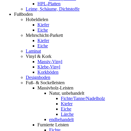
HPL-Platten
Leime, Schäume, Dichtstoffe
Fußboden
Hobeldielen
Kiefer
Eiche
Mehrschicht-Parkett
Kiefer
Eiche
Laminat
Vinyl & Kork
Massiv-Vinyl
Klebe-Vinyl
Korkböden
Designboden
Fuß- & Sockelleisten
Massivholz-Leisten
Natur, unbehandelt
Fichte/Tanne/Nadelholz
Kiefer
Eiche
Lärche
endbehandelt
Furnierte Leisten
Fichte