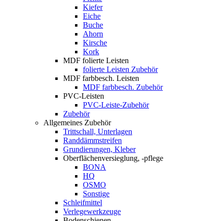
Kiefer
Eiche
Buche
Ahorn
Kirsche
Kork
MDF folierte Leisten
folierte Leisten Zubehör
MDF farbbesch. Leisten
MDF farbbesch. Zubehör
PVC-Leisten
PVC-Leiste-Zubehör
Zubehör
Allgemeines Zubehör
Trittschall, Unterlagen
Randdämmstreifen
Grundierungen, Kleber
Oberflächenversieglung, -pflege
BONA
HQ
OSMO
Sonstige
Schleifmittel
Verlegewerkzeuge
Bodenschienen