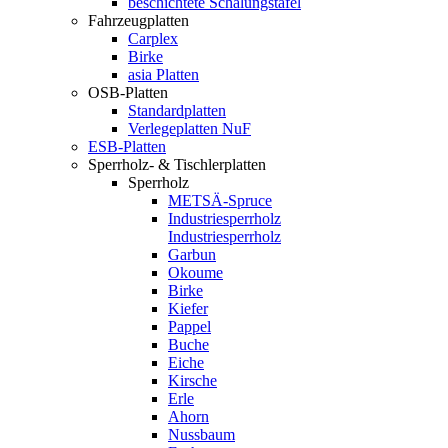
beschichtete Schalungstafel
Fahrzeugplatten
Carplex
Birke
asia Platten
OSB-Platten
Standardplatten
Verlegeplatten NuF
ESB-Platten
Sperrholz- & Tischlerplatten
Sperrholz
METSÄ-Spruce
Industriesperrholz
Industriesperrholz
Garbun
Okoume
Birke
Kiefer
Pappel
Buche
Eiche
Kirsche
Erle
Ahorn
Nussbaum