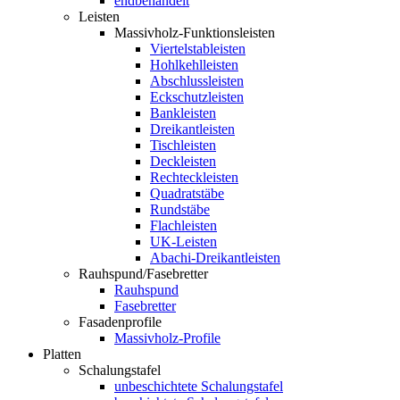
endbehandelt
Leisten
Massivholz-Funktionsleisten
Viertelstableisten
Hohlkehlleisten
Abschlussleisten
Eckschutzleisten
Bankleisten
Dreikantleisten
Tischleisten
Deckleisten
Rechteckleisten
Quadratstäbe
Rundstäbe
Flachleisten
UK-Leisten
Abachi-Dreikantleisten
Rauhspund/Fasebretter
Rauhspund
Fasebretter
Fasadenprofile
Massivholz-Profile
Platten
Schalungstafel
unbeschichtete Schalungstafel