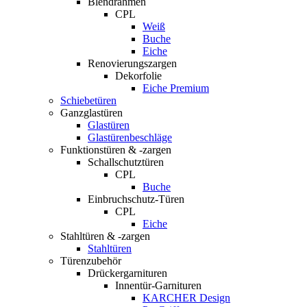
Blendrahmen
CPL
Weiß
Buche
Eiche
Renovierungszargen
Dekorfolie
Eiche Premium
Schiebetüren
Ganzglastüren
Glastüren
Glastürenbeschläge
Funktionstüren & -zargen
Schallschutztüren
CPL
Buche
Einbruchschutz-Türen
CPL
Eiche
Stahltüren & -zargen
Stahltüren
Türenzubehör
Drückergarnituren
Innentür-Garnituren
KARCHER Design