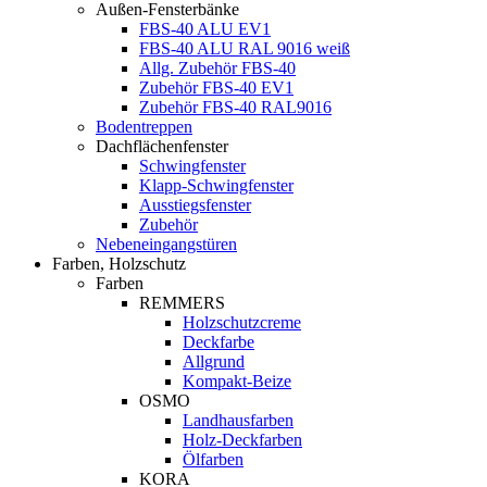
Außen-Fensterbänke
FBS-40 ALU EV1
FBS-40 ALU RAL 9016 weiß
Allg. Zubehör FBS-40
Zubehör FBS-40 EV1
Zubehör FBS-40 RAL9016
Bodentreppen
Dachflächenfenster
Schwingfenster
Klapp-Schwingfenster
Ausstiegsfenster
Zubehör
Nebeneingangstüren
Farben, Holzschutz
Farben
REMMERS
Holzschutzcreme
Deckfarbe
Allgrund
Kompakt-Beize
OSMO
Landhausfarben
Holz-Deckfarben
Ölfarben
KORA