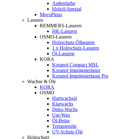
Außenfarbe
Holzöl-Spezial
MocoPinus
Lasuren
REMMERS-Lasuren
HK-Lasuren
OSMO-Lasuren
Holzschutz-Öllasuren
1 x Holzschutz-Lasuren
Öl-Lasuren
KORA
Koranol Compact MSL
Koranol Imprägnierlasur
Koranol Imprägnierlasur Pro
Wachse & Öle
KORA
OSMO
Hartwachsöl
Klarwachs
Deko-Wachs
Uni-Wax
Öl-Beize
Terrassenöle
UV-Schutz-Öle
Holzschutz