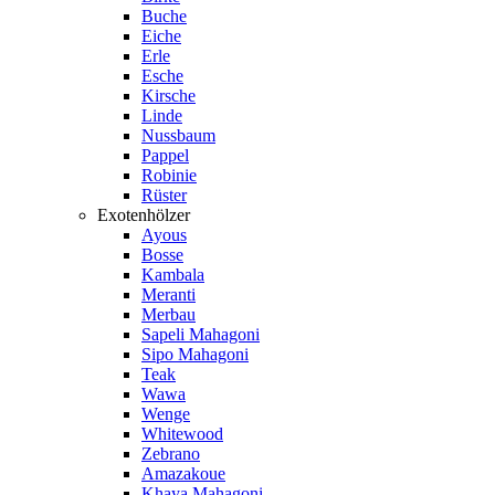
Buche
Eiche
Erle
Esche
Kirsche
Linde
Nussbaum
Pappel
Robinie
Rüster
Exotenhölzer
Ayous
Bosse
Kambala
Meranti
Merbau
Sapeli Mahagoni
Sipo Mahagoni
Teak
Wawa
Wenge
Whitewood
Zebrano
Amazakoue
Khaya Mahagoni