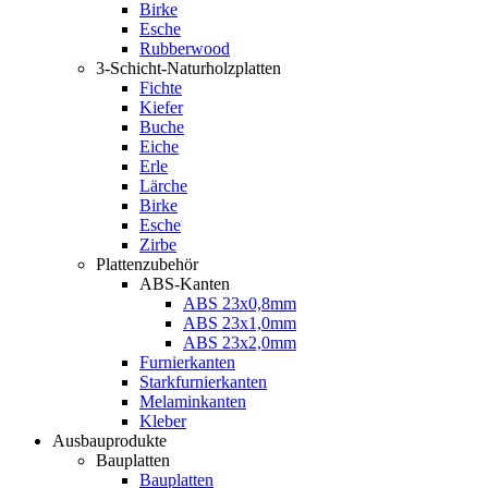
Birke
Esche
Rubberwood
3-Schicht-Naturholzplatten
Fichte
Kiefer
Buche
Eiche
Erle
Lärche
Birke
Esche
Zirbe
Plattenzubehör
ABS-Kanten
ABS 23x0,8mm
ABS 23x1,0mm
ABS 23x2,0mm
Furnierkanten
Starkfurnierkanten
Melaminkanten
Kleber
Ausbauprodukte
Bauplatten
Bauplatten