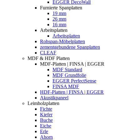
EGGER DecoWall
Furnierte Spanplatten
19 mm
26 mm
16 mm
Arbeitsplatten
Arbeitsplatten
Rohspan-Möbelplatten
zementgebundene Spanplatten
CLEAF
MDF & HDF Platten
MDF-Platten | FINSA | EGGER
MDF Standard
MDF Grundfolie
EGGER PerfectSense
FINSA MDF
HDF-Platten | FINSA | EGGER
Akustikpaneel
Leimholzplatten
Fichte
Kiefer
Buche
Eiche
Erle
Ahorn