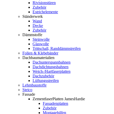
Rivisionstüren
Zubehör
Estrichelemente
Ständerwerk
Wand
Decke
Zubehör
Dämmstoffe
Steinwolle
Glaswolle
Trittschall, Randdämmstreifen
Folien & Klebebänder
Dachbaumaterialien
Dachunterspannbahnen
Dachdichtungsbahnen
Weich-/Hartfaserplatten
Dachzubehör
Lüftungsstreifen
Lehmbaustoffe
Steico
Fassade
ZementfaserPlatten JamesHardie
Fassadenplatten
Zubehör
Montagehilfen