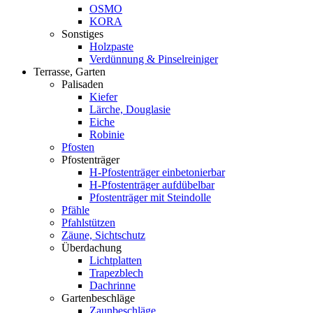
OSMO
KORA
Sonstiges
Holzpaste
Verdünnung & Pinselreiniger
Terrasse, Garten
Palisaden
Kiefer
Lärche, Douglasie
Eiche
Robinie
Pfosten
Pfostenträger
H-Pfostenträger einbetonierbar
H-Pfostenträger aufdübelbar
Pfostenträger mit Steindolle
Pfähle
Pfahlstützen
Zäune, Sichtschutz
Überdachung
Lichtplatten
Trapezblech
Dachrinne
Gartenbeschläge
Zaunbeschläge