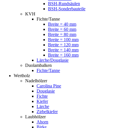
BSH-Rundsäulen
BSH-Sonderbauteile
KVH
Fichte/Tanne
Breite = 40 mm
Breite = 60 mm
Breite = 80 mm
Breite = 100 mm
Breite = 120 mm
Breite = 140 mm
Breite = 160 mm
Lärche/Douglasie
Duolambalken
Fichte/Tanne
Wertholz
Nadelhölzer
Carolina Pine
Douglasie
Fichte
Kiefer
Lärche
Zirbelkiefer
Laubhölzer
Ahorn
Birke