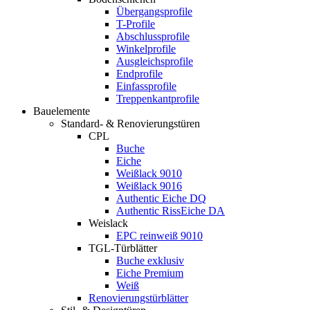
Übergangsprofile
T-Profile
Abschlussprofile
Winkelprofile
Ausgleichsprofile
Endprofile
Einfassprofile
Treppenkantprofile
Bauelemente
Standard- & Renovierungstüren
CPL
Buche
Eiche
Weißlack 9010
Weißlack 9016
Authentic Eiche DQ
Authentic RissEiche DA
Weislack
EPC reinweiß 9010
TGL-Türblätter
Buche exklusiv
Eiche Premium
Weiß
Renovierungstürblätter