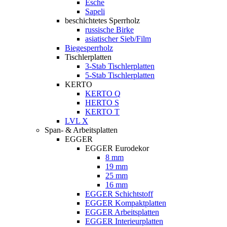
Esche
Sapeli
beschichtetes Sperrholz
russische Birke
asiatischer Sieb/Film
Biegesperrholz
Tischlerplatten
3-Stab Tischlerplatten
5-Stab Tischlerplatten
KERTO
KERTO Q
HERTO S
KERTO T
LVL X
Span- & Arbeitsplatten
EGGER
EGGER Eurodekor
8 mm
19 mm
25 mm
16 mm
EGGER Schichtstoff
EGGER Kompaktplatten
EGGER Arbeitsplatten
EGGER Interieurplatten