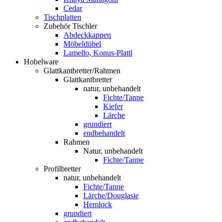
Cedar
Tischplatten
Zubehör Tischler
Abdeckkappen
Möbeldübel
Lamello, Konus-Plattl
Hobelware
Glattkantbretter/Rahmen
Glattkantbretter
natur, unbehandelt
Fichte/Tanne
Kiefer
Lärche
grundiert
endbehandelt
Rahmen
Natur, unbehandelt
Fichte/Tanne
Profilbretter
natur, unbehandelt
Fichte/Tanne
Lärche/Douglasie
Hemlock
grundiert