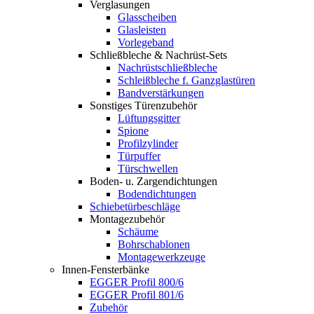
Verglasungen
Glasscheiben
Glasleisten
Vorlegeband
Schließbleche & Nachrüst-Sets
Nachrüstschließbleche
Schleißbleche f. Ganzglastüren
Bandverstärkungen
Sonstiges Türenzubehör
Lüftungsgitter
Spione
Profilzylinder
Türpuffer
Türschwellen
Boden- u. Zargendichtungen
Bodendichtungen
Schiebetürbeschläge
Montagezubehör
Schäume
Bohrschablonen
Montagewerkzeuge
Innen-Fensterbänke
EGGER Profil 800/6
EGGER Profil 801/6
Zubehör