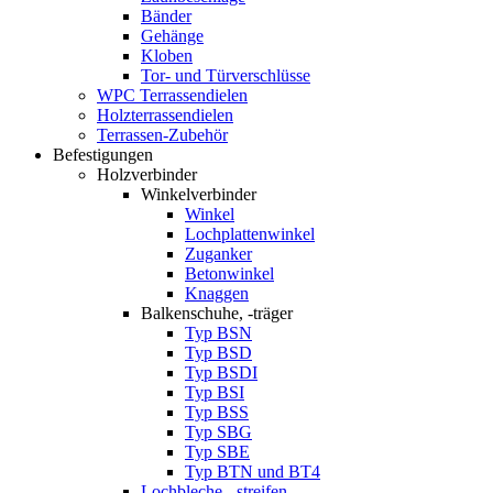
Bänder
Gehänge
Kloben
Tor- und Türverschlüsse
WPC Terrassendielen
Holzterrassendielen
Terrassen-Zubehör
Befestigungen
Holzverbinder
Winkelverbinder
Winkel
Lochplattenwinkel
Zuganker
Betonwinkel
Knaggen
Balkenschuhe, -träger
Typ BSN
Typ BSD
Typ BSDI
Typ BSI
Typ BSS
Typ SBG
Typ SBE
Typ BTN und BT4
Lochbleche, -streifen