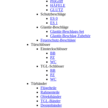
ProGriff
HÄFELE
GLUTZ
Schutzbeschläge
ES 0
ES 1
Glastür-Beschläge
Glastür-Beschlags-Set
Glastür-Beschlag Zubehör
Feuerschutz-Beschläge
Türschlösser
Einsteckschlösser
BB
PZ
WC
TGL-Schlösser
BB
PZ
WC
Türbänder
Flügelteile
Rahmenteile
Objektbänder
TGL-Bänder
Designbänder