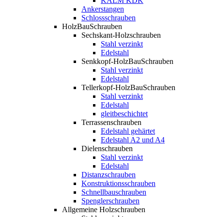
KALM KDK
Ankerstangen
Schlossschrauben
HolzBauSchrauben
Sechskant-Holzschrauben
Stahl verzinkt
Edelstahl
Senkkopf-HolzBauSchrauben
Stahl verzinkt
Edelstahl
Tellerkopf-HolzBauSchrauben
Stahl verzinkt
Edelstahl
gleitbeschichtet
Terrassenschrauben
Edelstahl gehärtet
Edelstahl A2 und A4
Dielenschrauben
Stahl verzinkt
Edelstahl
Distanzschrauben
Konstruktionsschrauben
Schnellbauschrauben
Spenglerschrauben
Allgemeine Holzschrauben