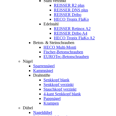
Stahl verzinkt
REISSER R2 plus
REISSER DNS plus
REISSER Dribo
HECO Tropix FlaKo
Edelstahl
REISSER Retinox A2
REISSER Dribo A4
HECO Tropix FlaKo A2
Beton- & Steinschrauben
HECO Multi-Monti
Fischer-Betonschrauben
EUROTec-Betonschrauben
Nägel
Sparrennägel
Kammnägel
Drahtstifte
Senkkopf blank
Senkkopf verzinkt
Stauchkopf verzinkt
4-kant Senkkopf blank
Pappnägel
Krampen
Dübel
Nageldübel