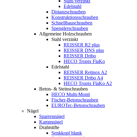
Stahl verzinkt
Edelstahl
Distanzschrauben
Konstruktionsschrauben
Schnellbauschrauben
Spenglerschrauben
Allgemeine Holzschrauben
Stahl verzinkt
REISSER R2 plus
REISSER DNS plus
REISSER Dribo
HECO Tropix FlaKo
Edelstahl
REISSER Retinox A2
REISSER Dribo A4
HECO Tropix FlaKo A2
Beton- & Steinschrauben
HECO Multi-Monti
Fischer-Betonschrauben
EUROTec-Betonschrauben
Nägel
Sparrennägel
Kammnägel
Drahtstifte
Senkkopf blank