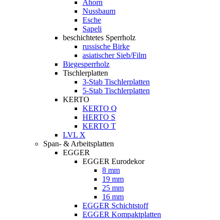
Ahorn
Nussbaum
Esche
Sapeli
beschichtetes Sperrholz
russische Birke
asiatischer Sieb/Film
Biegesperrholz
Tischlerplatten
3-Stab Tischlerplatten
5-Stab Tischlerplatten
KERTO
KERTO Q
HERTO S
KERTO T
LVL X
Span- & Arbeitsplatten
EGGER
EGGER Eurodekor
8 mm
19 mm
25 mm
16 mm
EGGER Schichtstoff
EGGER Kompaktplatten