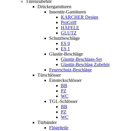
Türenzubehör
Drückergarnituren
Innentür-Garnituren
KARCHER Design
ProGriff
HÄFELE
GLUTZ
Schutzbeschläge
ES 0
ES 1
Glastür-Beschläge
Glastür-Beschlags-Set
Glastür-Beschlag Zubehör
Feuerschutz-Beschläge
Türschlösser
Einsteckschlösser
BB
PZ
WC
TGL-Schlösser
BB
PZ
WC
Türbänder
Flügelteile