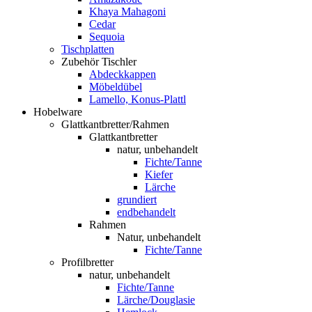
Khaya Mahagoni
Cedar
Sequoia
Tischplatten
Zubehör Tischler
Abdeckkappen
Möbeldübel
Lamello, Konus-Plattl
Hobelware
Glattkantbretter/Rahmen
Glattkantbretter
natur, unbehandelt
Fichte/Tanne
Kiefer
Lärche
grundiert
endbehandelt
Rahmen
Natur, unbehandelt
Fichte/Tanne
Profilbretter
natur, unbehandelt
Fichte/Tanne
Lärche/Douglasie