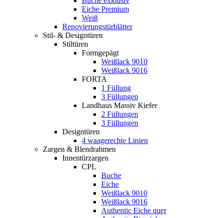
Buche exklusiv
Eiche Premium
Weiß
Renovierungstürblätter
Stil- & Designtüren
Stiltüren
Formgepägt
Weißlack 9010
Weißlack 9016
FORTA
1 Füllung
3 Füllungen
Landhaus Massiv Kiefer
2 Füllungen
3 Füllungen
Designtüren
4 waagerechte Linien
Zargen & Blendrahmen
Innentürzargen
CPL
Buche
Eiche
Weißlack 9010
Weißlack 9016
Authentic Eiche quer