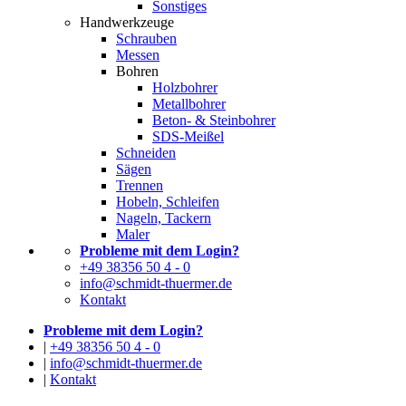
Sonstiges
Handwerkzeuge
Schrauben
Messen
Bohren
Holzbohrer
Metallbohrer
Beton- & Steinbohrer
SDS-Meißel
Schneiden
Sägen
Trennen
Hobeln, Schleifen
Nageln, Tackern
Maler
Probleme mit dem Login?
+49 38356 50 4 - 0
info@schmidt-thuermer.de
Kontakt
Probleme mit dem Login?
|
+49 38356 50 4 - 0
|
info@schmidt-thuermer.de
|
Kontakt