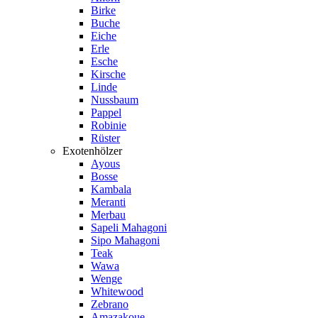
Birke
Buche
Eiche
Erle
Esche
Kirsche
Linde
Nussbaum
Pappel
Robinie
Rüster
Exotenhölzer
Ayous
Bosse
Kambala
Meranti
Merbau
Sapeli Mahagoni
Sipo Mahagoni
Teak
Wawa
Wenge
Whitewood
Zebrano
Amazakoue