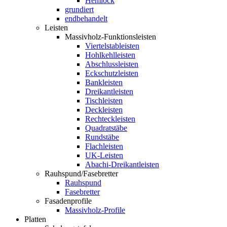
Hemlock
grundiert
endbehandelt
Leisten
Massivholz-Funktionsleisten
Viertelstableisten
Hohlkehlleisten
Abschlussleisten
Eckschutzleisten
Bankleisten
Dreikantleisten
Tischleisten
Deckleisten
Rechteckleisten
Quadratstäbe
Rundstäbe
Flachleisten
UK-Leisten
Abachi-Dreikantleisten
Rauhspund/Fasebretter
Rauhspund
Fasebretter
Fasadenprofile
Massivholz-Profile
Platten