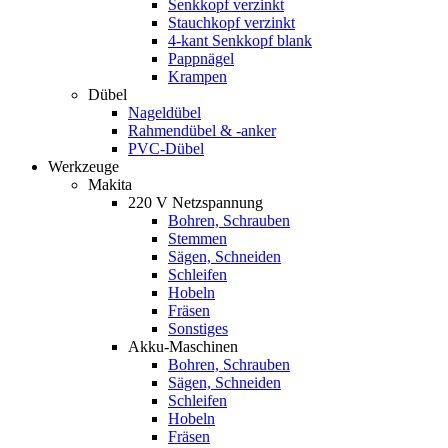
Senkkopf verzinkt
Stauchkopf verzinkt
4-kant Senkkopf blank
Pappnägel
Krampen
Dübel
Nageldübel
Rahmendübel & -anker
PVC-Dübel
Werkzeuge
Makita
220 V Netzspannung
Bohren, Schrauben
Stemmen
Sägen, Schneiden
Schleifen
Hobeln
Fräsen
Sonstiges
Akku-Maschinen
Bohren, Schrauben
Sägen, Schneiden
Schleifen
Hobeln
Fräsen