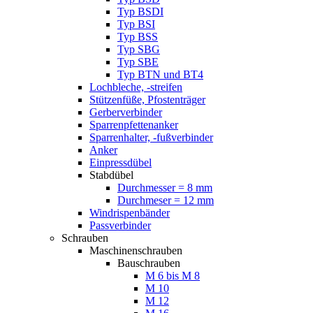
Typ BSDI
Typ BSI
Typ BSS
Typ SBG
Typ SBE
Typ BTN und BT4
Lochbleche, -streifen
Stützenfüße, Pfostenträger
Gerberverbinder
Sparrenpfettenanker
Sparrenhalter, -fußverbinder
Anker
Einpressdübel
Stabdübel
Durchmesser = 8 mm
Durchmeser = 12 mm
Windrispenbänder
Passverbinder
Schrauben
Maschinenschrauben
Bauschrauben
M 6 bis M 8
M 10
M 12