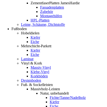
ZementfaserPlatten JamesHardie
Fassadenplatten
Zubehör
Montagehilfen
HPL-Platten
Leime, Schäume, Dichtstoffe
Fußboden
Hobeldielen
Kiefer
Eiche
Mehrschicht-Parkett
Kiefer
Eiche
Laminat
Vinyl & Kork
Massiv-Vinyl
Klebe-Vinyl
Korkböden
Designboden
Fuß- & Sockelleisten
Massivholz-Leisten
Natur, unbehandelt
Fichte/Tanne/Nadelholz
Kiefer
Eiche