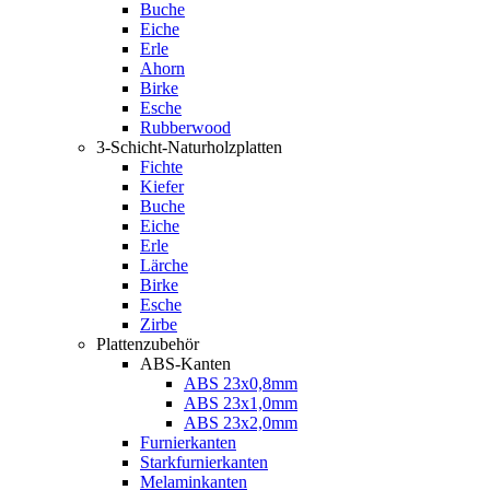
Buche
Eiche
Erle
Ahorn
Birke
Esche
Rubberwood
3-Schicht-Naturholzplatten
Fichte
Kiefer
Buche
Eiche
Erle
Lärche
Birke
Esche
Zirbe
Plattenzubehör
ABS-Kanten
ABS 23x0,8mm
ABS 23x1,0mm
ABS 23x2,0mm
Furnierkanten
Starkfurnierkanten
Melaminkanten