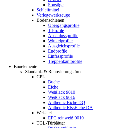
Sonstige
Schleifmittel
Verlegewerkzeuge
Bodenschienen
Übergangsprofile
T-Profile
Abschlussprofile
Winkelprofile
Ausgleichsprofile
Endprofile
Einfassprofile
Treppenkantprofile
Bauelemente
Standard- & Renovierungstüren
CPL
Buche
Eiche
Weißlack 9010
Weißlack 9016
Authentic Eiche DQ
Authentic RissEiche DA
Weislack
EPC reinweiß 9010
TGL-Türblätter