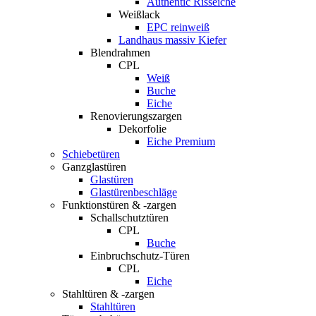
Authentic Risseiche
Weißlack
EPC reinweiß
Landhaus massiv Kiefer
Blendrahmen
CPL
Weiß
Buche
Eiche
Renovierungszargen
Dekorfolie
Eiche Premium
Schiebetüren
Ganzglastüren
Glastüren
Glastürenbeschläge
Funktionstüren & -zargen
Schallschutztüren
CPL
Buche
Einbruchschutz-Türen
CPL
Eiche
Stahltüren & -zargen
Stahltüren