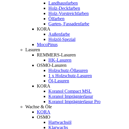
Landhausfarben
Holz-Deckfarben
Holz-Vorstreichfarben
Ölfarben
Garten- Fassadenfarbe
KORA
Außenfarbe
Holzöl-Spezial
MocoPinus
Lasuren
REMMERS-Lasuren
HK-Lasuren
OSMO-Lasuren
Holzschutz-Öllasuren
1 x Holzschutz-Lasuren
Öl-Lasuren
KORA
Koranol Compact MSL
Koranol Imprägnierlasur
Koranol Imprägnierlasur Pro
Wachse & Öle
KORA
OSMO
Hartwachsöl
Klarwachs