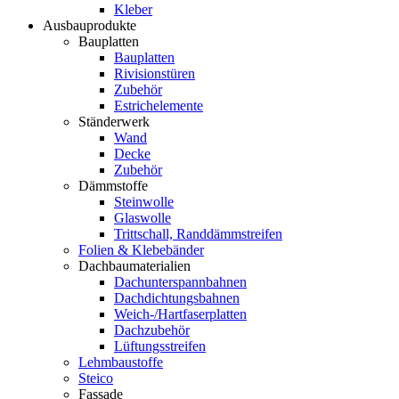
Kleber
Ausbauprodukte
Bauplatten
Bauplatten
Rivisionstüren
Zubehör
Estrichelemente
Ständerwerk
Wand
Decke
Zubehör
Dämmstoffe
Steinwolle
Glaswolle
Trittschall, Randdämmstreifen
Folien & Klebebänder
Dachbaumaterialien
Dachunterspannbahnen
Dachdichtungsbahnen
Weich-/Hartfaserplatten
Dachzubehör
Lüftungsstreifen
Lehmbaustoffe
Steico
Fassade