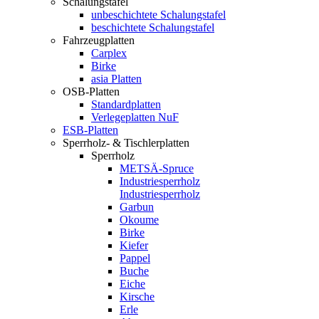
Schalungstafel
unbeschichtete Schalungstafel
beschichtete Schalungstafel
Fahrzeugplatten
Carplex
Birke
asia Platten
OSB-Platten
Standardplatten
Verlegeplatten NuF
ESB-Platten
Sperrholz- & Tischlerplatten
Sperrholz
METSÄ-Spruce
Industriesperrholz
Industriesperrholz
Garbun
Okoume
Birke
Kiefer
Pappel
Buche
Eiche
Kirsche
Erle