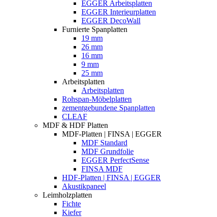
EGGER Arbeitsplatten
EGGER Interieurplatten
EGGER DecoWall
Furnierte Spanplatten
19 mm
26 mm
16 mm
9 mm
25 mm
Arbeitsplatten
Arbeitsplatten
Rohspan-Möbelplatten
zementgebundene Spanplatten
CLEAF
MDF & HDF Platten
MDF-Platten | FINSA | EGGER
MDF Standard
MDF Grundfolie
EGGER PerfectSense
FINSA MDF
HDF-Platten | FINSA | EGGER
Akustikpaneel
Leimholzplatten
Fichte
Kiefer