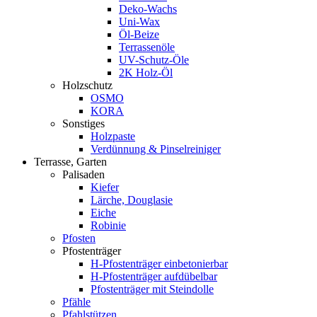
Deko-Wachs
Uni-Wax
Öl-Beize
Terrassenöle
UV-Schutz-Öle
2K Holz-Öl
Holzschutz
OSMO
KORA
Sonstiges
Holzpaste
Verdünnung & Pinselreiniger
Terrasse, Garten
Palisaden
Kiefer
Lärche, Douglasie
Eiche
Robinie
Pfosten
Pfostenträger
H-Pfostenträger einbetonierbar
H-Pfostenträger aufdübelbar
Pfostenträger mit Steindolle
Pfähle
Pfahlstützen