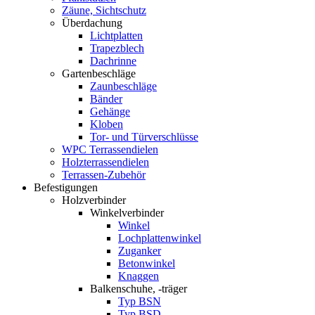
Zäune, Sichtschutz
Überdachung
Lichtplatten
Trapezblech
Dachrinne
Gartenbeschläge
Zaunbeschläge
Bänder
Gehänge
Kloben
Tor- und Türverschlüsse
WPC Terrassendielen
Holzterrassendielen
Terrassen-Zubehör
Befestigungen
Holzverbinder
Winkelverbinder
Winkel
Lochplattenwinkel
Zuganker
Betonwinkel
Knaggen
Balkenschuhe, -träger
Typ BSN
Typ BSD