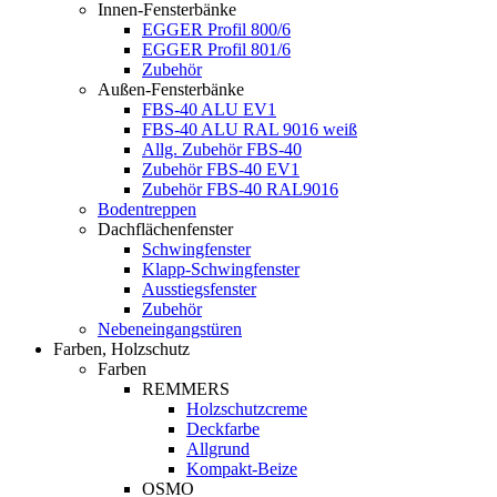
Innen-Fensterbänke
EGGER Profil 800/6
EGGER Profil 801/6
Zubehör
Außen-Fensterbänke
FBS-40 ALU EV1
FBS-40 ALU RAL 9016 weiß
Allg. Zubehör FBS-40
Zubehör FBS-40 EV1
Zubehör FBS-40 RAL9016
Bodentreppen
Dachflächenfenster
Schwingfenster
Klapp-Schwingfenster
Ausstiegsfenster
Zubehör
Nebeneingangstüren
Farben, Holzschutz
Farben
REMMERS
Holzschutzcreme
Deckfarbe
Allgrund
Kompakt-Beize
OSMO