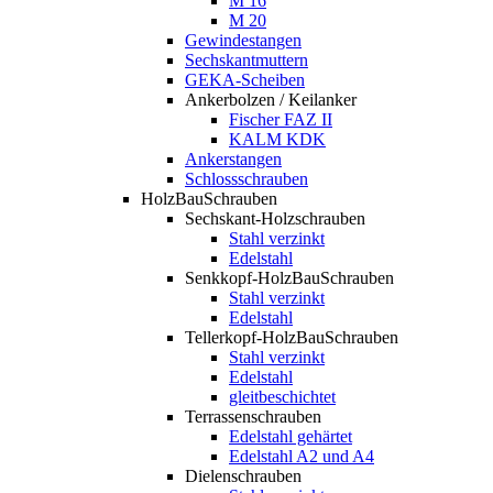
M 16
M 20
Gewindestangen
Sechskantmuttern
GEKA-Scheiben
Ankerbolzen / Keilanker
Fischer FAZ II
KALM KDK
Ankerstangen
Schlossschrauben
HolzBauSchrauben
Sechskant-Holzschrauben
Stahl verzinkt
Edelstahl
Senkkopf-HolzBauSchrauben
Stahl verzinkt
Edelstahl
Tellerkopf-HolzBauSchrauben
Stahl verzinkt
Edelstahl
gleitbeschichtet
Terrassenschrauben
Edelstahl gehärtet
Edelstahl A2 und A4
Dielenschrauben