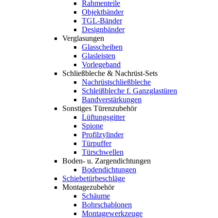
Rahmenteile
Objektbänder
TGL-Bänder
Designbänder
Verglasungen
Glasscheiben
Glasleisten
Vorlegeband
Schließbleche & Nachrüst-Sets
Nachrüstschließbleche
Schleißbleche f. Ganzglastüren
Bandverstärkungen
Sonstiges Türenzubehör
Lüftungsgitter
Spione
Profilzylinder
Türpuffer
Türschwellen
Boden- u. Zargendichtungen
Bodendichtungen
Schiebetürbeschläge
Montagezubehör
Schäume
Bohrschablonen
Montagewerkzeuge