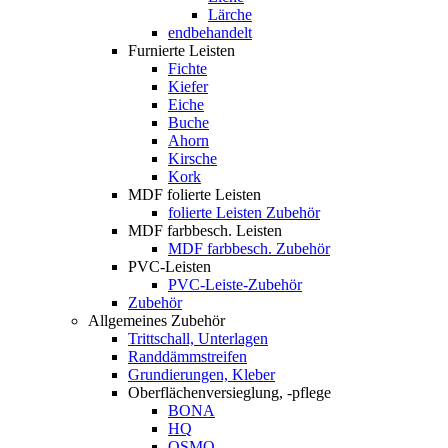
Lärche
endbehandelt
Furnierte Leisten
Fichte
Kiefer
Eiche
Buche
Ahorn
Kirsche
Kork
MDF folierte Leisten
folierte Leisten Zubehör
MDF farbbesch. Leisten
MDF farbbesch. Zubehör
PVC-Leisten
PVC-Leiste-Zubehör
Zubehör
Allgemeines Zubehör
Trittschall, Unterlagen
Randdämmstreifen
Grundierungen, Kleber
Oberflächenversieglung, -pflege
BONA
HQ
OSMO