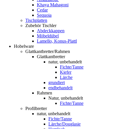
Khaya Mahagoni
Cedar
Sequoia
Tischplatten
Zubehör Tischler
Abdeckkappen
Möbeldübel
Lamello, Konus-Plattl
Hobelware
Glattkantbretter/Rahmen
Glattkantbretter
natur, unbehandelt
Fichte/Tanne
Kiefer
Lärche
grundiert
endbehandelt
Rahmen
Natur, unbehandelt
Fichte/Tanne
Profilbretter
natur, unbehandelt
Fichte/Tanne
Lärche/Douglasie