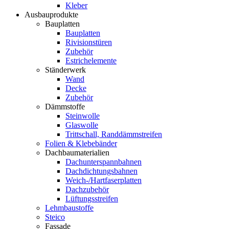
Kleber
Ausbauprodukte
Bauplatten
Bauplatten
Rivisionstüren
Zubehör
Estrichelemente
Ständerwerk
Wand
Decke
Zubehör
Dämmstoffe
Steinwolle
Glaswolle
Trittschall, Randdämmstreifen
Folien & Klebebänder
Dachbaumaterialien
Dachunterspannbahnen
Dachdichtungsbahnen
Weich-/Hartfaserplatten
Dachzubehör
Lüftungsstreifen
Lehmbaustoffe
Steico
Fassade