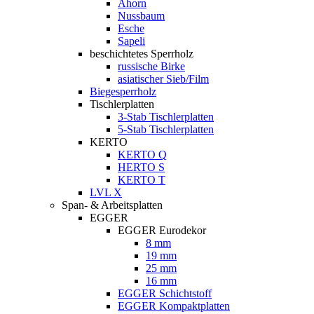
Ahorn
Nussbaum
Esche
Sapeli
beschichtetes Sperrholz
russische Birke
asiatischer Sieb/Film
Biegesperrholz
Tischlerplatten
3-Stab Tischlerplatten
5-Stab Tischlerplatten
KERTO
KERTO Q
HERTO S
KERTO T
LVL X
Span- & Arbeitsplatten
EGGER
EGGER Eurodekor
8 mm
19 mm
25 mm
16 mm
EGGER Schichtstoff
EGGER Kompaktplatten