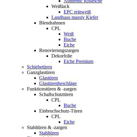
Authentic Risseiche
Weißlack
EPC reinweiß
Landhaus massiv Kiefer
Blendrahmen
CPL
Weiß
Buche
Eiche
Renovierungszargen
Dekorfolie
Eiche Premium
Schiebetüren
Ganzglastüren
Glastüren
Glastürenbeschläge
Funktionstüren & -zargen
Schallschutztüren
CPL
Buche
Einbruchschutz-Türen
CPL
Eiche
Stahltüren & -zargen
Stahltüren