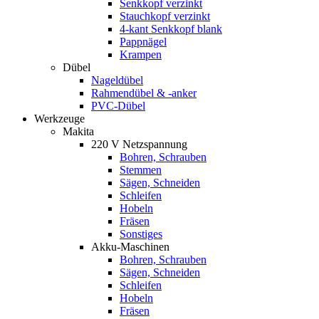
Senkkopf verzinkt
Stauchkopf verzinkt
4-kant Senkkopf blank
Pappnägel
Krampen
Dübel
Nageldübel
Rahmendübel & -anker
PVC-Dübel
Werkzeuge
Makita
220 V Netzspannung
Bohren, Schrauben
Stemmen
Sägen, Schneiden
Schleifen
Hobeln
Fräsen
Sonstiges
Akku-Maschinen
Bohren, Schrauben
Sägen, Schneiden
Schleifen
Hobeln
Fräsen