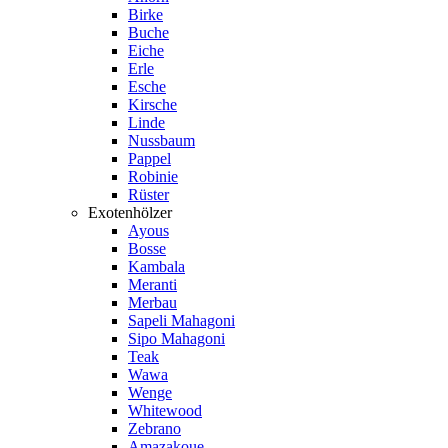
Birke
Buche
Eiche
Erle
Esche
Kirsche
Linde
Nussbaum
Pappel
Robinie
Rüster
Exotenhölzer
Ayous
Bosse
Kambala
Meranti
Merbau
Sapeli Mahagoni
Sipo Mahagoni
Teak
Wawa
Wenge
Whitewood
Zebrano
Amazakoue