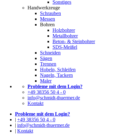
Sonstiges
Handwerkzeuge
Schrauben
Messen
Bohren
Holzbohrer
Metallbohrer
Beton- & Steinbohrer
SDS-Meißel
Schneiden
Sägen
Trennen
Hobeln, Schleifen
Nageln, Tackern
Maler
Probleme mit dem Login?
+49 38356 50 4 - 0
info@schmidt-thuermer.de
Kontakt
Probleme mit dem Login?
|
+49 38356 50 4 - 0
|
info@schmidt-thuermer.de
|
Kontakt