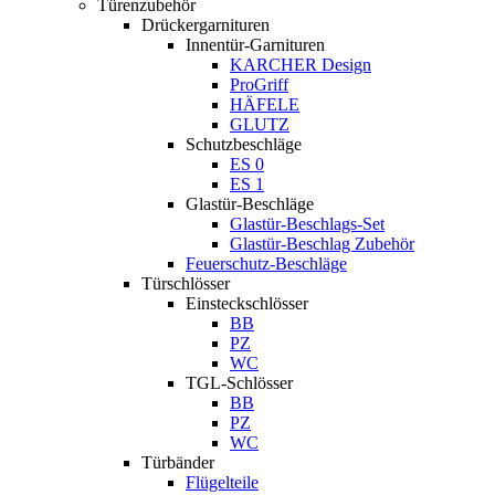
Türenzubehör
Drückergarnituren
Innentür-Garnituren
KARCHER Design
ProGriff
HÄFELE
GLUTZ
Schutzbeschläge
ES 0
ES 1
Glastür-Beschläge
Glastür-Beschlags-Set
Glastür-Beschlag Zubehör
Feuerschutz-Beschläge
Türschlösser
Einsteckschlösser
BB
PZ
WC
TGL-Schlösser
BB
PZ
WC
Türbänder
Flügelteile