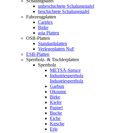
Schalungstafel
unbeschichtete Schalungstafel
beschichtete Schalungstafel
Fahrzeugplatten
Carplex
Birke
asia Platten
OSB-Platten
Standardplatten
Verlegeplatten NuF
ESB-Platten
Sperrholz- & Tischlerplatten
Sperrholz
METSÄ-Spruce
Industriesperrholz
Industriesperrholz
Garbun
Okoume
Birke
Kiefer
Pappel
Buche
Eiche
Kirsche
Erle