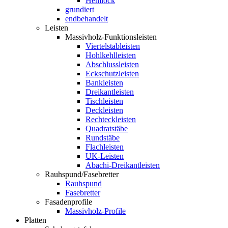
Hemlock
grundiert
endbehandelt
Leisten
Massivholz-Funktionsleisten
Viertelstableisten
Hohlkehlleisten
Abschlussleisten
Eckschutzleisten
Bankleisten
Dreikantleisten
Tischleisten
Deckleisten
Rechteckleisten
Quadratstäbe
Rundstäbe
Flachleisten
UK-Leisten
Abachi-Dreikantleisten
Rauhspund/Fasebretter
Rauhspund
Fasebretter
Fasadenprofile
Massivholz-Profile
Platten