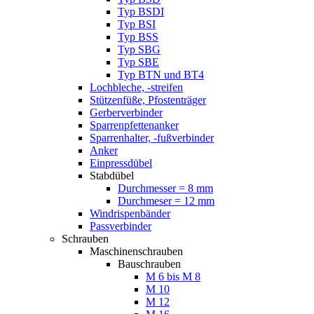
Typ BSDI
Typ BSI
Typ BSS
Typ SBG
Typ SBE
Typ BTN und BT4
Lochbleche, -streifen
Stützenfüße, Pfostenträger
Gerberverbinder
Sparrenpfettenanker
Sparrenhalter, -fußverbinder
Anker
Einpressdübel
Stabdübel
Durchmesser = 8 mm
Durchmeser = 12 mm
Windrispenbänder
Passverbinder
Schrauben
Maschinenschrauben
Bauschrauben
M 6 bis M 8
M 10
M 12