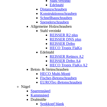
Stahl verzinkt
Edelstahl
Distanzschrauben
Konstruktionsschrauben
Schnellbauschrauben
Spenglerschrauben
Allgemeine Holzschrauben
Stahl verzinkt
REISSER R2 plus
REISSER DNS plus
REISSER Dribo
HECO Tropix FlaKo
Edelstahl
REISSER Retinox A2
REISSER Dribo A4
HECO Tropix FlaKo A2
Beton- & Steinschrauben
HECO Multi-Monti
Fischer-Betonschrauben
EUROTec-Betonschrauben
Nägel
Sparrennägel
Kammnägel
Drahtstifte
Senkkopf blank