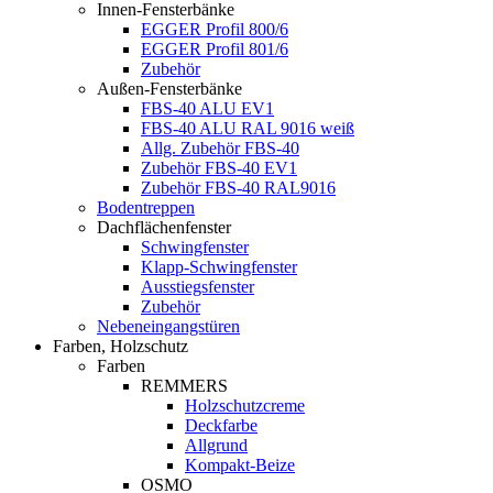
Innen-Fensterbänke
EGGER Profil 800/6
EGGER Profil 801/6
Zubehör
Außen-Fensterbänke
FBS-40 ALU EV1
FBS-40 ALU RAL 9016 weiß
Allg. Zubehör FBS-40
Zubehör FBS-40 EV1
Zubehör FBS-40 RAL9016
Bodentreppen
Dachflächenfenster
Schwingfenster
Klapp-Schwingfenster
Ausstiegsfenster
Zubehör
Nebeneingangstüren
Farben, Holzschutz
Farben
REMMERS
Holzschutzcreme
Deckfarbe
Allgrund
Kompakt-Beize
OSMO