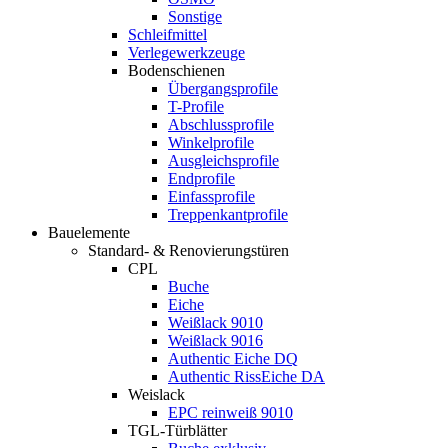
Sonstige
Schleifmittel
Verlegewerkzeuge
Bodenschienen
Übergangsprofile
T-Profile
Abschlussprofile
Winkelprofile
Ausgleichsprofile
Endprofile
Einfassprofile
Treppenkantprofile
Bauelemente
Standard- & Renovierungstüren
CPL
Buche
Eiche
Weißlack 9010
Weißlack 9016
Authentic Eiche DQ
Authentic RissEiche DA
Weislack
EPC reinweiß 9010
TGL-Türblätter