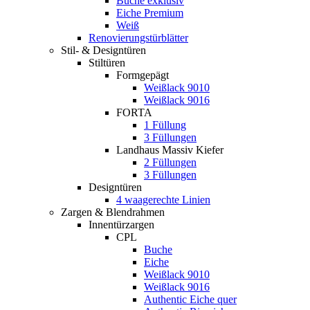
Buche exklusiv
Eiche Premium
Weiß
Renovierungstürblätter
Stil- & Designtüren
Stiltüren
Formgepägt
Weißlack 9010
Weißlack 9016
FORTA
1 Füllung
3 Füllungen
Landhaus Massiv Kiefer
2 Füllungen
3 Füllungen
Designtüren
4 waagerechte Linien
Zargen & Blendrahmen
Innentürzargen
CPL
Buche
Eiche
Weißlack 9010
Weißlack 9016
Authentic Eiche quer