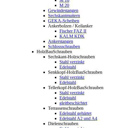
M 16
M 20
Gewindestangen
Sechskantmuttern
GEKA-Scheiben
Ankerbolzen / Keilanker
Fischer FAZ II
KALM KDK
Ankerstangen
Schlossschrauben
HolzBauSchrauben
Sechskant-Holzschrauben
Stahl verzinkt
Edelstahl
Senkkopf-HolzBauSchrauben
Stahl verzinkt
Edelstahl
Tellerkopf-HolzBauSchrauben
Stahl verzinkt
Edelstahl
gleitbeschichtet
Terrassenschrauben
Edelstahl gehärtet
Edelstahl A2 und A4
Dielenschrauben