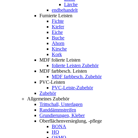
Lärche
endbehandelt
Furnierte Leisten
Fichte
Kiefer
Eiche
Buche
Ahorn
Kirsche
Kork
MDF folierte Leisten
folierte Leisten Zubehör
MDF farbbesch. Leisten
MDF farbbesch. Zubehör
PVC-Leisten
PVC-Leiste-Zubehör
Zubehör
Allgemeines Zubehör
Trittschall, Unterlagen
Randdämmstreifen
Grundierungen, Kleber
Oberflächenversieglung, -pflege
BONA
HQ
OSMO