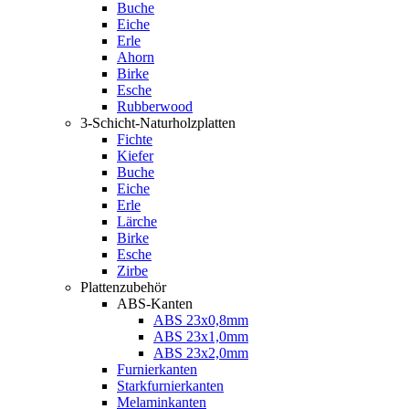
Buche
Eiche
Erle
Ahorn
Birke
Esche
Rubberwood
3-Schicht-Naturholzplatten
Fichte
Kiefer
Buche
Eiche
Erle
Lärche
Birke
Esche
Zirbe
Plattenzubehör
ABS-Kanten
ABS 23x0,8mm
ABS 23x1,0mm
ABS 23x2,0mm
Furnierkanten
Starkfurnierkanten
Melaminkanten