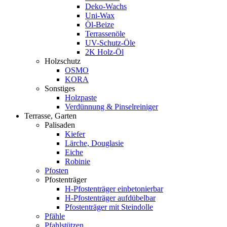
Deko-Wachs
Uni-Wax
Öl-Beize
Terrassenöle
UV-Schutz-Öle
2K Holz-Öl
Holzschutz
OSMO
KORA
Sonstiges
Holzpaste
Verdünnung & Pinselreiniger
Terrasse, Garten
Palisaden
Kiefer
Lärche, Douglasie
Eiche
Robinie
Pfosten
Pfostenträger
H-Pfostenträger einbetonierbar
H-Pfostenträger aufdübelbar
Pfostenträger mit Steindolle
Pfähle
Pfahlstützen