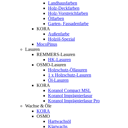
Landhausfarben
Holz-Deckfarben
Holz-Vorstreichfarben
Ölfarben
Garten- Fassadenfarbe
KORA
Außenfarbe
Holzöl-Spezial
MocoPinus
Lasuren
REMMERS-Lasuren
HK-Lasuren
OSMO-Lasuren
Holzschutz-Öllasuren
1 x Holzschutz-Lasuren
Öl-Lasuren
KORA
Koranol Compact MSL
Koranol Imprägnierlasur
Koranol Imprägnierlasur Pro
Wachse & Öle
KORA
OSMO
Hartwachsöl
Klarwachs