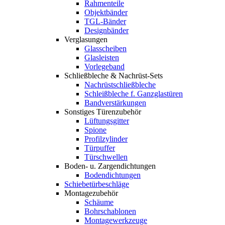
Rahmenteile
Objektbänder
TGL-Bänder
Designbänder
Verglasungen
Glasscheiben
Glasleisten
Vorlegeband
Schließbleche & Nachrüst-Sets
Nachrüstschließbleche
Schleißbleche f. Ganzglastüren
Bandverstärkungen
Sonstiges Türenzubehör
Lüftungsgitter
Spione
Profilzylinder
Türpuffer
Türschwellen
Boden- u. Zargendichtungen
Bodendichtungen
Schiebetürbeschläge
Montagezubehör
Schäume
Bohrschablonen
Montagewerkzeuge