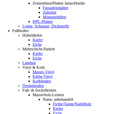
ZementfaserPlatten JamesHardie
Fassadenplatten
Zubehör
Montagehilfen
HPL-Platten
Leime, Schäume, Dichtstoffe
Fußboden
Hobeldielen
Kiefer
Eiche
Mehrschicht-Parkett
Kiefer
Eiche
Laminat
Vinyl & Kork
Massiv-Vinyl
Klebe-Vinyl
Korkböden
Designboden
Fuß- & Sockelleisten
Massivholz-Leisten
Natur, unbehandelt
Fichte/Tanne/Nadelholz
Kiefer
Eiche