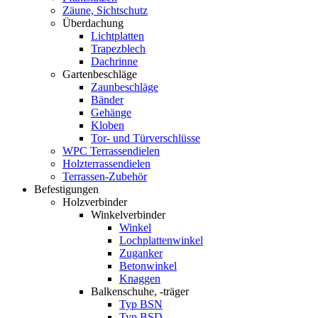
Zäune, Sichtschutz
Überdachung
Lichtplatten
Trapezblech
Dachrinne
Gartenbeschläge
Zaunbeschläge
Bänder
Gehänge
Kloben
Tor- und Türverschlüsse
WPC Terrassendielen
Holzterrassendielen
Terrassen-Zubehör
Befestigungen
Holzverbinder
Winkelverbinder
Winkel
Lochplattenwinkel
Zuganker
Betonwinkel
Knaggen
Balkenschuhe, -träger
Typ BSN
Typ BSD