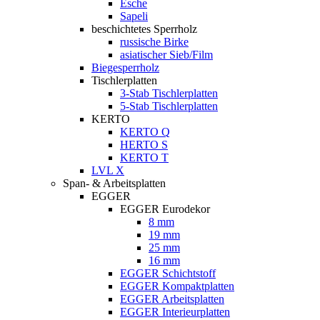
Esche
Sapeli
beschichtetes Sperrholz
russische Birke
asiatischer Sieb/Film
Biegesperrholz
Tischlerplatten
3-Stab Tischlerplatten
5-Stab Tischlerplatten
KERTO
KERTO Q
HERTO S
KERTO T
LVL X
Span- & Arbeitsplatten
EGGER
EGGER Eurodekor
8 mm
19 mm
25 mm
16 mm
EGGER Schichtstoff
EGGER Kompaktplatten
EGGER Arbeitsplatten
EGGER Interieurplatten