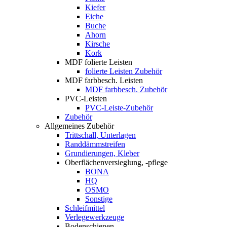
Kiefer
Eiche
Buche
Ahorn
Kirsche
Kork
MDF folierte Leisten
folierte Leisten Zubehör
MDF farbbesch. Leisten
MDF farbbesch. Zubehör
PVC-Leisten
PVC-Leiste-Zubehör
Zubehör
Allgemeines Zubehör
Trittschall, Unterlagen
Randdämmstreifen
Grundierungen, Kleber
Oberflächenversieglung, -pflege
BONA
HQ
OSMO
Sonstige
Schleifmittel
Verlegewerkzeuge
Bodenschienen