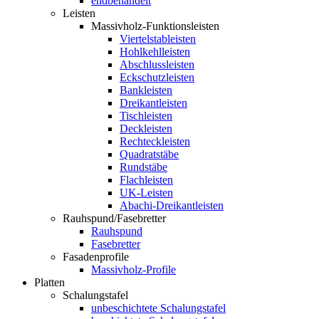
endbehandelt
Leisten
Massivholz-Funktionsleisten
Viertelstableisten
Hohlkehlleisten
Abschlussleisten
Eckschutzleisten
Bankleisten
Dreikantleisten
Tischleisten
Deckleisten
Rechteckleisten
Quadratstäbe
Rundstäbe
Flachleisten
UK-Leisten
Abachi-Dreikantleisten
Rauhspund/Fasebretter
Rauhspund
Fasebretter
Fasadenprofile
Massivholz-Profile
Platten
Schalungstafel
unbeschichtete Schalungstafel