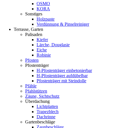
OSMO
KORA
Sonstiges
Holzpaste
Verdünnung & Pinselreiniger
Terrasse, Garten
Palisaden
Kiefer
Lärche, Douglasie
Eiche
Robinie
Pfosten
Pfostenträger
H-Pfostenträger einbetonierbar
H-Pfostenträger aufdübelbar
Pfostenträger mit Steindolle
Pfähle
Pfahlstützen
Zäune, Sichtschutz
Überdachung
Lichtplatten
Trapezblech
Dachrinne
Gartenbeschläge
Zaunbeschläge