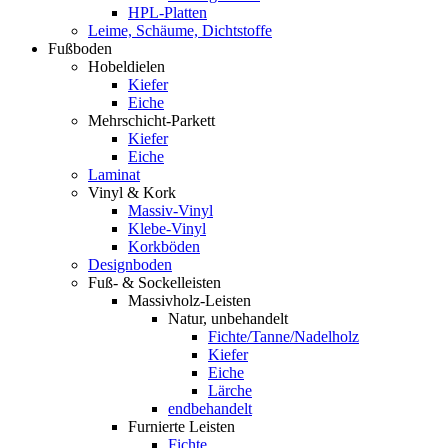
HPL-Platten
Leime, Schäume, Dichtstoffe
Fußboden
Hobeldielen
Kiefer
Eiche
Mehrschicht-Parkett
Kiefer
Eiche
Laminat
Vinyl & Kork
Massiv-Vinyl
Klebe-Vinyl
Korkböden
Designboden
Fuß- & Sockelleisten
Massivholz-Leisten
Natur, unbehandelt
Fichte/Tanne/Nadelholz
Kiefer
Eiche
Lärche
endbehandelt
Furnierte Leisten
Fichte