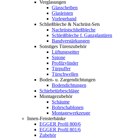
Verglasungen
Glasscheiben
Glasleisten
Vorlegeband
Schließbleche & Nachrüst-Sets
Nachrüstschließbleche
Schleißbleche f. Ganzglastüren
Bandverstärkungen
Sonstiges Türenzubehör
Lüftungsgitter
Spione
Profilzylinder
Türpuffer
Türschwellen
Boden- u. Zargendichtungen
Bodendichtungen
Schiebetürbeschläge
Montagezubehör
Schäume
Bohrschablonen
Montagewerkzeuge
Innen-Fensterbänke
EGGER Profil 800/6
EGGER Profil 801/6
Zubehör