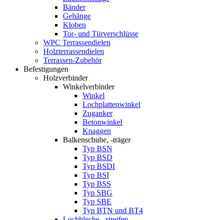
Bänder
Gehänge
Kloben
Tor- und Türverschlüsse
WPC Terrassendielen
Holzterrassendielen
Terrassen-Zubehör
Befestigungen
Holzverbinder
Winkelverbinder
Winkel
Lochplattenwinkel
Zuganker
Betonwinkel
Knaggen
Balkenschuhe, -träger
Typ BSN
Typ BSD
Typ BSDI
Typ BSI
Typ BSS
Typ SBG
Typ SBE
Typ BTN und BT4
Lochbleche, -streifen