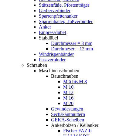
Stützenfüße, Pfostenträger
Gerberverbinder
Sparrenpfettenanker
Sparrenhalter, -fußverbinder
Anker
Einpressdübel
Stabdübel
Durchmesser = 8 mm
Durchmeser = 12 mm
Windrispenbänder
Passverbinder
Schrauben
Maschinenschrauben
Bauschrauben
M 6 bis M 8
M 10
M 12
M 16
M 20
Gewindestangen
Sechskantmuttern
GEKA-Scheiben
Ankerbolzen / Keilanker
Fischer FAZ II