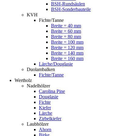
BSH-Rundsäulen
BSH-Sonderbauteile
KVH
Fichte/Tanne
Breite = 40 mm
Breite = 60 mm
Breite = 80 mm
Breite = 100 mm
Breite = 120 mm
Breite = 140 mm
Breite = 160 mm
Lärche/Douglasie
Duolambalken
Fichte/Tanne
Wertholz
Nadelhölzer
Carolina Pine
Douglasie
Fichte
Kiefer
Lärche
Zirbelkiefer
Laubhölzer
Ahorn
Birke