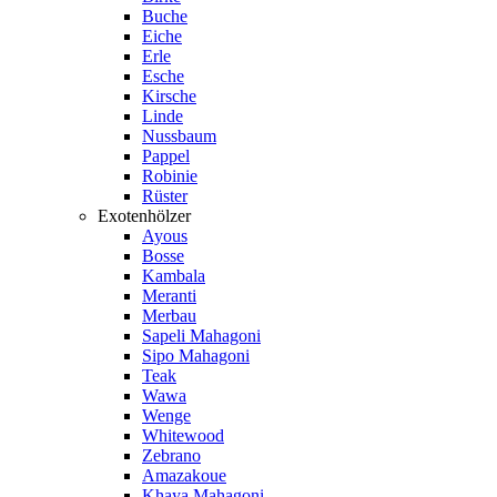
Buche
Eiche
Erle
Esche
Kirsche
Linde
Nussbaum
Pappel
Robinie
Rüster
Exotenhölzer
Ayous
Bosse
Kambala
Meranti
Merbau
Sapeli Mahagoni
Sipo Mahagoni
Teak
Wawa
Wenge
Whitewood
Zebrano
Amazakoue
Khaya Mahagoni