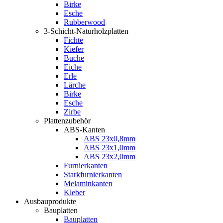
Birke
Esche
Rubberwood
3-Schicht-Naturholzplatten
Fichte
Kiefer
Buche
Eiche
Erle
Lärche
Birke
Esche
Zirbe
Plattenzubehör
ABS-Kanten
ABS 23x0,8mm
ABS 23x1,0mm
ABS 23x2,0mm
Furnierkanten
Starkfurnierkanten
Melaminkanten
Kleber
Ausbauprodukte
Bauplatten
Bauplatten