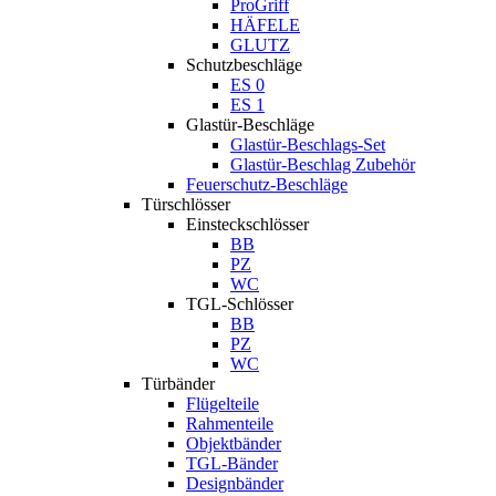
ProGriff
HÄFELE
GLUTZ
Schutzbeschläge
ES 0
ES 1
Glastür-Beschläge
Glastür-Beschlags-Set
Glastür-Beschlag Zubehör
Feuerschutz-Beschläge
Türschlösser
Einsteckschlösser
BB
PZ
WC
TGL-Schlösser
BB
PZ
WC
Türbänder
Flügelteile
Rahmenteile
Objektbänder
TGL-Bänder
Designbänder