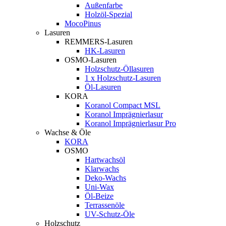
Außenfarbe
Holzöl-Spezial
MocoPinus
Lasuren
REMMERS-Lasuren
HK-Lasuren
OSMO-Lasuren
Holzschutz-Öllasuren
1 x Holzschutz-Lasuren
Öl-Lasuren
KORA
Koranol Compact MSL
Koranol Imprägnierlasur
Koranol Imprägnierlasur Pro
Wachse & Öle
KORA
OSMO
Hartwachsöl
Klarwachs
Deko-Wachs
Uni-Wax
Öl-Beize
Terrassenöle
UV-Schutz-Öle
Holzschutz