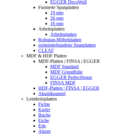
EGGER DecoWall
Furnierte Spanplatten
19 mm
26 mm
16 mm
Arbeitsplatten
Arbeitsplatten
Rohspan-Möbelplatten
zementgebundene Spanplatten
CLEAF
MDF & HDF Platten
MDF-Platten | FINSA | EGGER
MDF Standard
MDF Grundfolie
EGGER PerfectSense
FINSA MDF
HDF-Platten | FINSA | EGGER
Akustikpaneel
Leimholzplatten
Fichte
Kiefer
Buche
Eiche
Erle
Ahorn