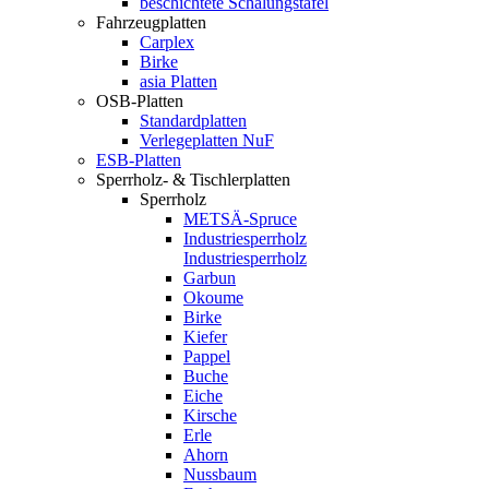
beschichtete Schalungstafel
Fahrzeugplatten
Carplex
Birke
asia Platten
OSB-Platten
Standardplatten
Verlegeplatten NuF
ESB-Platten
Sperrholz- & Tischlerplatten
Sperrholz
METSÄ-Spruce
Industriesperrholz
Industriesperrholz
Garbun
Okoume
Birke
Kiefer
Pappel
Buche
Eiche
Kirsche
Erle
Ahorn
Nussbaum