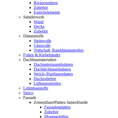
Rivisionstüren
Zubehör
Estrichelemente
Ständerwerk
Wand
Decke
Zubehör
Dämmstoffe
Steinwolle
Glaswolle
Trittschall, Randdämmstreifen
Folien & Klebebänder
Dachbaumaterialien
Dachunterspannbahnen
Dachdichtungsbahnen
Weich-/Hartfaserplatten
Dachzubehör
Lüftungsstreifen
Lehmbaustoffe
Steico
Fassade
ZementfaserPlatten JamesHardie
Fassadenplatten
Zubehör
Montagehilfen