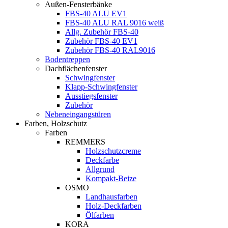
Außen-Fensterbänke
FBS-40 ALU EV1
FBS-40 ALU RAL 9016 weiß
Allg. Zubehör FBS-40
Zubehör FBS-40 EV1
Zubehör FBS-40 RAL9016
Bodentreppen
Dachflächenfenster
Schwingfenster
Klapp-Schwingfenster
Ausstiegsfenster
Zubehör
Nebeneingangstüren
Farben, Holzschutz
Farben
REMMERS
Holzschutzcreme
Deckfarbe
Allgrund
Kompakt-Beize
OSMO
Landhausfarben
Holz-Deckfarben
Ölfarben
KORA