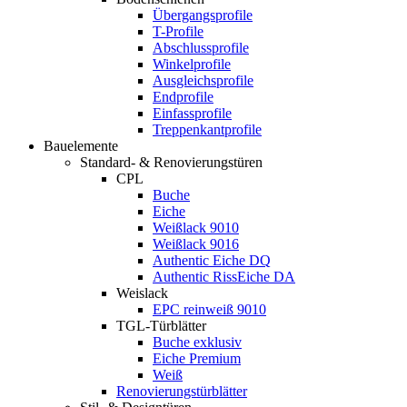
Übergangsprofile
T-Profile
Abschlussprofile
Winkelprofile
Ausgleichsprofile
Endprofile
Einfassprofile
Treppenkantprofile
Bauelemente
Standard- & Renovierungstüren
CPL
Buche
Eiche
Weißlack 9010
Weißlack 9016
Authentic Eiche DQ
Authentic RissEiche DA
Weislack
EPC reinweiß 9010
TGL-Türblätter
Buche exklusiv
Eiche Premium
Weiß
Renovierungstürblätter