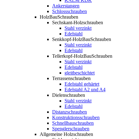
KALM KDK
Ankerstangen
Schlossschrauben
HolzBauSchrauben
Sechskant-Holzschrauben
Stahl verzinkt
Edelstahl
Senkkopf-HolzBauSchrauben
Stahl verzinkt
Edelstahl
Tellerkopf-HolzBauSchrauben
Stahl verzinkt
Edelstahl
gleitbeschichtet
Terrassenschrauben
Edelstahl gehärtet
Edelstahl A2 und A4
Dielenschrauben
Stahl verzinkt
Edelstahl
Distanzschrauben
Konstruktionsschrauben
Schnellbauschrauben
Spenglerschrauben
Allgemeine Holzschrauben