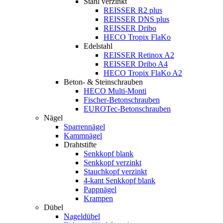
Stahl verzinkt
REISSER R2 plus
REISSER DNS plus
REISSER Dribo
HECO Tropix FlaKo
Edelstahl
REISSER Retinox A2
REISSER Dribo A4
HECO Tropix FlaKo A2
Beton- & Steinschrauben
HECO Multi-Monti
Fischer-Betonschrauben
EUROTec-Betonschrauben
Nägel
Sparrennägel
Kammnägel
Drahtstifte
Senkkopf blank
Senkkopf verzinkt
Stauchkopf verzinkt
4-kant Senkkopf blank
Pappnägel
Krampen
Dübel
Nageldübel