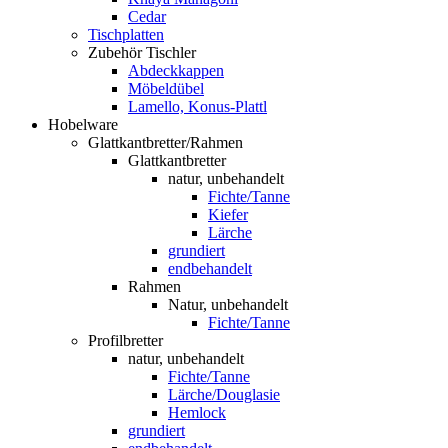
Cedar
Tischplatten
Zubehör Tischler
Abdeckkappen
Möbeldübel
Lamello, Konus-Plattl
Hobelware
Glattkantbretter/Rahmen
Glattkantbretter
natur, unbehandelt
Fichte/Tanne
Kiefer
Lärche
grundiert
endbehandelt
Rahmen
Natur, unbehandelt
Fichte/Tanne
Profilbretter
natur, unbehandelt
Fichte/Tanne
Lärche/Douglasie
Hemlock
grundiert