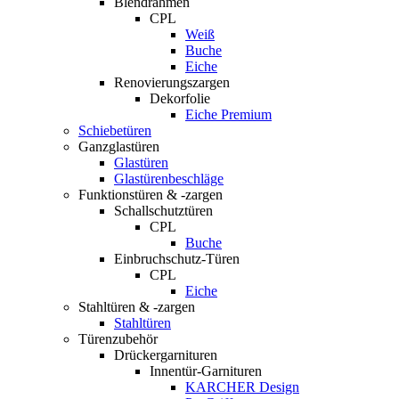
Blendrahmen
CPL
Weiß
Buche
Eiche
Renovierungszargen
Dekorfolie
Eiche Premium
Schiebetüren
Ganzglastüren
Glastüren
Glastürenbeschläge
Funktionstüren & -zargen
Schallschutztüren
CPL
Buche
Einbruchschutz-Türen
CPL
Eiche
Stahltüren & -zargen
Stahltüren
Türenzubehör
Drückergarnituren
Innentür-Garnituren
KARCHER Design