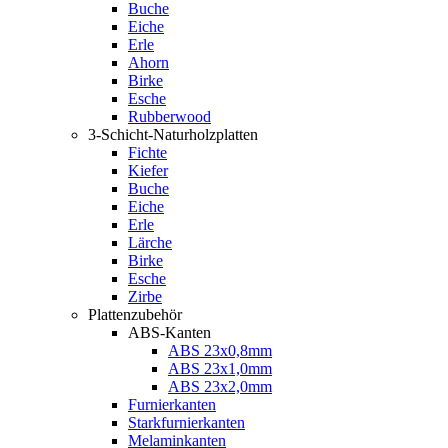
Buche
Eiche
Erle
Ahorn
Birke
Esche
Rubberwood
3-Schicht-Naturholzplatten
Fichte
Kiefer
Buche
Eiche
Erle
Lärche
Birke
Esche
Zirbe
Plattenzubehör
ABS-Kanten
ABS 23x0,8mm
ABS 23x1,0mm
ABS 23x2,0mm
Furnierkanten
Starkfurnierkanten
Melaminkanten