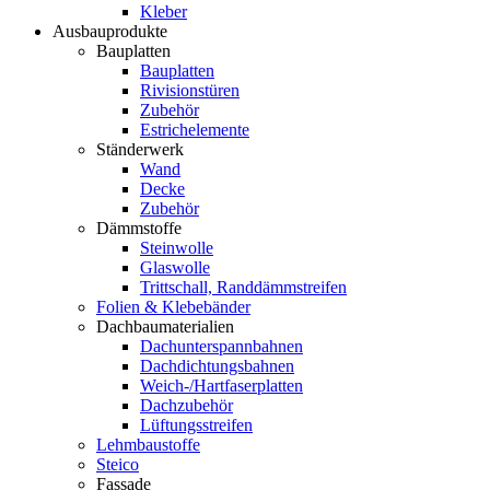
Kleber
Ausbauprodukte
Bauplatten
Bauplatten
Rivisionstüren
Zubehör
Estrichelemente
Ständerwerk
Wand
Decke
Zubehör
Dämmstoffe
Steinwolle
Glaswolle
Trittschall, Randdämmstreifen
Folien & Klebebänder
Dachbaumaterialien
Dachunterspannbahnen
Dachdichtungsbahnen
Weich-/Hartfaserplatten
Dachzubehör
Lüftungsstreifen
Lehmbaustoffe
Steico
Fassade