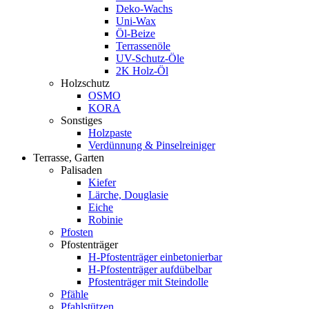
Deko-Wachs
Uni-Wax
Öl-Beize
Terrassenöle
UV-Schutz-Öle
2K Holz-Öl
Holzschutz
OSMO
KORA
Sonstiges
Holzpaste
Verdünnung & Pinselreiniger
Terrasse, Garten
Palisaden
Kiefer
Lärche, Douglasie
Eiche
Robinie
Pfosten
Pfostenträger
H-Pfostenträger einbetonierbar
H-Pfostenträger aufdübelbar
Pfostenträger mit Steindolle
Pfähle
Pfahlstützen