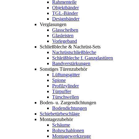
Rahmenteile
Objektbänder
TGL-Bänder
Designbänder
Verglasungen
Glasscheiben
Glasleisten
Vorlegeband
Schließbleche & Nachrüst-Sets
Nachrüstschließbleche
Schleißbleche f. Ganzglastüren
Bandverstärkungen
Sonstiges Türenzubehör
Lüftungsgitter
Spione
Profilzylinder
Türpuffer
Türschwellen
Boden- u. Zargendichtungen
Bodendichtungen
Schiebetürbeschläge
Montagezubehör
Schäume
Bohrschablonen
Montagewerkzeuge