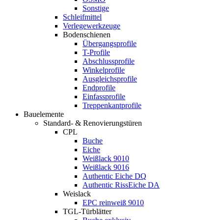
Sonstige
Schleifmittel
Verlegewerkzeuge
Bodenschienen
Übergangsprofile
T-Profile
Abschlussprofile
Winkelprofile
Ausgleichsprofile
Endprofile
Einfassprofile
Treppenkantprofile
Bauelemente
Standard- & Renovierungstüren
CPL
Buche
Eiche
Weißlack 9010
Weißlack 9016
Authentic Eiche DQ
Authentic RissEiche DA
Weislack
EPC reinweiß 9010
TGL-Türblätter