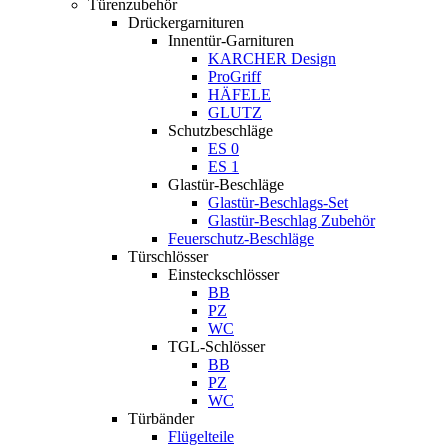
Türenzubehör
Drückergarnituren
Innentür-Garnituren
KARCHER Design
ProGriff
HÄFELE
GLUTZ
Schutzbeschläge
ES 0
ES 1
Glastür-Beschläge
Glastür-Beschlags-Set
Glastür-Beschlag Zubehör
Feuerschutz-Beschläge
Türschlösser
Einsteckschlösser
BB
PZ
WC
TGL-Schlösser
BB
PZ
WC
Türbänder
Flügelteile