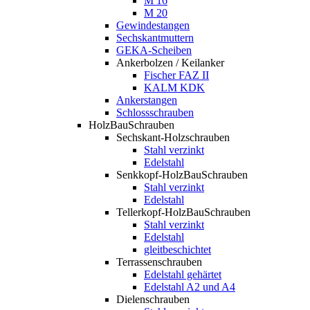
M 16
M 20
Gewindestangen
Sechskantmuttern
GEKA-Scheiben
Ankerbolzen / Keilanker
Fischer FAZ II
KALM KDK
Ankerstangen
Schlossschrauben
HolzBauSchrauben
Sechskant-Holzschrauben
Stahl verzinkt
Edelstahl
Senkkopf-HolzBauSchrauben
Stahl verzinkt
Edelstahl
Tellerkopf-HolzBauSchrauben
Stahl verzinkt
Edelstahl
gleitbeschichtet
Terrassenschrauben
Edelstahl gehärtet
Edelstahl A2 und A4
Dielenschrauben