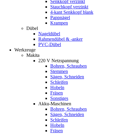
Senkkopf verzinkt
Stauchkopf verzinkt
4-kant Senkkopf blank
Pappnägel
Krampen
Dübel
Nageldübel
Rahmendübel & -anker
PVC-Dübel
Werkzeuge
Makita
220 V Netzspannung
Bohren, Schrauben
Stemmen
Sägen, Schneiden
Schleifen
Hobeln
Fräsen
Sonstiges
Akku-Maschinen
Bohren, Schrauben
Sägen, Schneiden
Schleifen
Hobeln
Fräsen