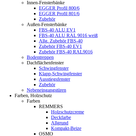
Innen-Fensterbänke
EGGER Profil 800/6
EGGER Profil 801/6
Zubehör
Außen-Fensterbänke
FBS-40 ALU EV1
FBS-40 ALU RAL 9016 weiß
Allg. Zubehör FBS-40
Zubehör FBS-40 EV1
Zubehör FBS-40 RAL9016
Bodentreppen
Dachflächenfenster
Schwingfenster
Klapp-Schwingfenster
Ausstiegsfenster
Zubehör
Nebeneingangstüren
Farben, Holzschutz
Farben
REMMERS
Holzschutzcreme
Deckfarbe
Allgrund
Kompakt-Beize
OSMO