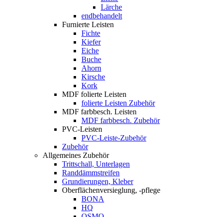
Lärche
endbehandelt
Furnierte Leisten
Fichte
Kiefer
Eiche
Buche
Ahorn
Kirsche
Kork
MDF folierte Leisten
folierte Leisten Zubehör
MDF farbbesch. Leisten
MDF farbbesch. Zubehör
PVC-Leisten
PVC-Leiste-Zubehör
Zubehör
Allgemeines Zubehör
Trittschall, Unterlagen
Randdämmstreifen
Grundierungen, Kleber
Oberflächenversieglung, -pflege
BONA
HQ
OSMO