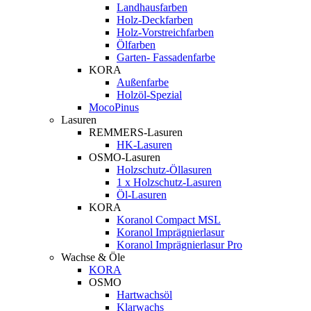
Landhausfarben
Holz-Deckfarben
Holz-Vorstreichfarben
Ölfarben
Garten- Fassadenfarbe
KORA
Außenfarbe
Holzöl-Spezial
MocoPinus
Lasuren
REMMERS-Lasuren
HK-Lasuren
OSMO-Lasuren
Holzschutz-Öllasuren
1 x Holzschutz-Lasuren
Öl-Lasuren
KORA
Koranol Compact MSL
Koranol Imprägnierlasur
Koranol Imprägnierlasur Pro
Wachse & Öle
KORA
OSMO
Hartwachsöl
Klarwachs