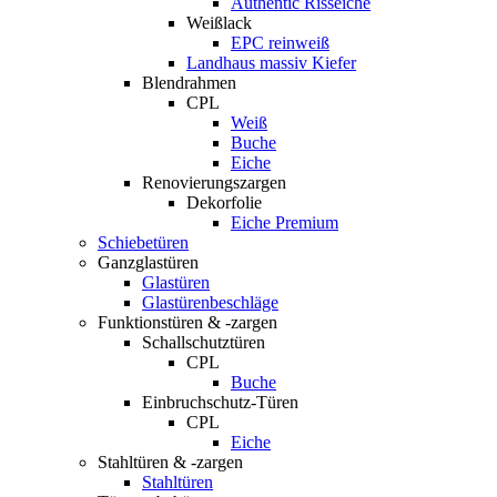
Authentic Risseiche
Weißlack
EPC reinweiß
Landhaus massiv Kiefer
Blendrahmen
CPL
Weiß
Buche
Eiche
Renovierungszargen
Dekorfolie
Eiche Premium
Schiebetüren
Ganzglastüren
Glastüren
Glastürenbeschläge
Funktionstüren & -zargen
Schallschutztüren
CPL
Buche
Einbruchschutz-Türen
CPL
Eiche
Stahltüren & -zargen
Stahltüren