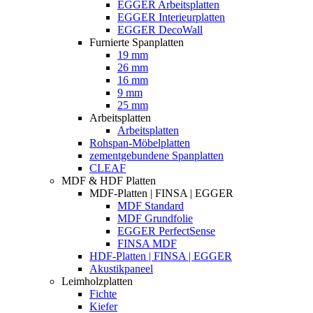
EGGER Arbeitsplatten
EGGER Interieurplatten
EGGER DecoWall
Furnierte Spanplatten
19 mm
26 mm
16 mm
9 mm
25 mm
Arbeitsplatten
Arbeitsplatten
Rohspan-Möbelplatten
zementgebundene Spanplatten
CLEAF
MDF & HDF Platten
MDF-Platten | FINSA | EGGER
MDF Standard
MDF Grundfolie
EGGER PerfectSense
FINSA MDF
HDF-Platten | FINSA | EGGER
Akustikpaneel
Leimholzplatten
Fichte
Kiefer