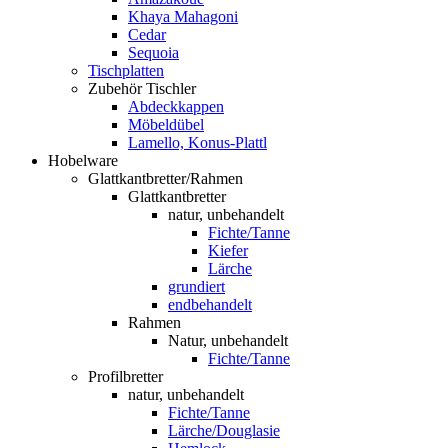
Khaya Mahagoni
Cedar
Sequoia
Tischplatten
Zubehör Tischler
Abdeckkappen
Möbeldübel
Lamello, Konus-Plattl
Hobelware
Glattkantbretter/Rahmen
Glattkantbretter
natur, unbehandelt
Fichte/Tanne
Kiefer
Lärche
grundiert
endbehandelt
Rahmen
Natur, unbehandelt
Fichte/Tanne
Profilbretter
natur, unbehandelt
Fichte/Tanne
Lärche/Douglasie