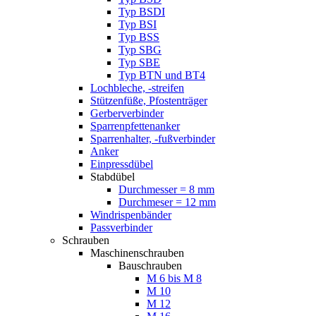
Typ BSDI
Typ BSI
Typ BSS
Typ SBG
Typ SBE
Typ BTN und BT4
Lochbleche, -streifen
Stützenfüße, Pfostenträger
Gerberverbinder
Sparrenpfettenanker
Sparrenhalter, -fußverbinder
Anker
Einpressdübel
Stabdübel
Durchmesser = 8 mm
Durchmeser = 12 mm
Windrispenbänder
Passverbinder
Schrauben
Maschinenschrauben
Bauschrauben
M 6 bis M 8
M 10
M 12