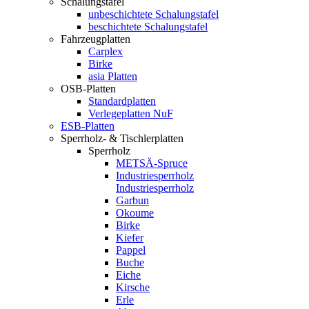
Schalungstafel
unbeschichtete Schalungstafel
beschichtete Schalungstafel
Fahrzeugplatten
Carplex
Birke
asia Platten
OSB-Platten
Standardplatten
Verlegeplatten NuF
ESB-Platten
Sperrholz- & Tischlerplatten
Sperrholz
METSÄ-Spruce
Industriesperrholz
Industriesperrholz
Garbun
Okoume
Birke
Kiefer
Pappel
Buche
Eiche
Kirsche
Erle