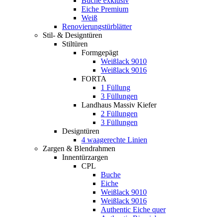
Buche exklusiv
Eiche Premium
Weiß
Renovierungstürblätter
Stil- & Designtüren
Stiltüren
Formgepägt
Weißlack 9010
Weißlack 9016
FORTA
1 Füllung
3 Füllungen
Landhaus Massiv Kiefer
2 Füllungen
3 Füllungen
Designtüren
4 waagerechte Linien
Zargen & Blendrahmen
Innentürzargen
CPL
Buche
Eiche
Weißlack 9010
Weißlack 9016
Authentic Eiche quer