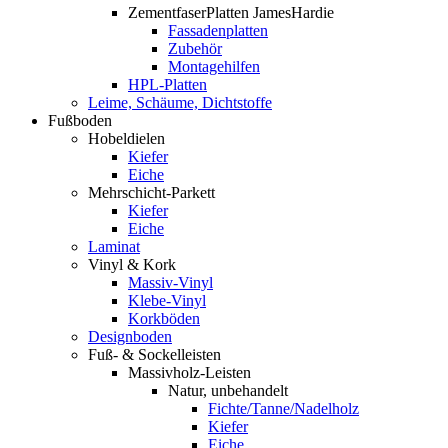
ZementfaserPlatten JamesHardie
Fassadenplatten
Zubehör
Montagehilfen
HPL-Platten
Leime, Schäume, Dichtstoffe
Fußboden
Hobeldielen
Kiefer
Eiche
Mehrschicht-Parkett
Kiefer
Eiche
Laminat
Vinyl & Kork
Massiv-Vinyl
Klebe-Vinyl
Korkböden
Designboden
Fuß- & Sockelleisten
Massivholz-Leisten
Natur, unbehandelt
Fichte/Tanne/Nadelholz
Kiefer
Eiche