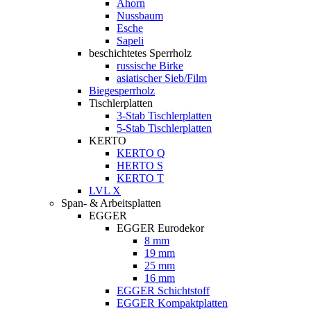
Ahorn
Nussbaum
Esche
Sapeli
beschichtetes Sperrholz
russische Birke
asiatischer Sieb/Film
Biegesperrholz
Tischlerplatten
3-Stab Tischlerplatten
5-Stab Tischlerplatten
KERTO
KERTO Q
HERTO S
KERTO T
LVL X
Span- & Arbeitsplatten
EGGER
EGGER Eurodekor
8 mm
19 mm
25 mm
16 mm
EGGER Schichtstoff
EGGER Kompaktplatten