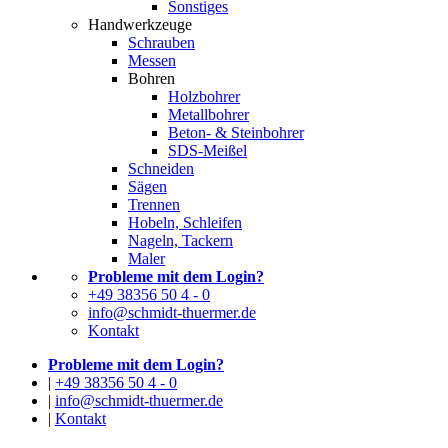
Sonstiges
Handwerkzeuge
Schrauben
Messen
Bohren
Holzbohrer
Metallbohrer
Beton- & Steinbohrer
SDS-Meißel
Schneiden
Sägen
Trennen
Hobeln, Schleifen
Nageln, Tackern
Maler
Probleme mit dem Login?
+49 38356 50 4 - 0
info@schmidt-thuermer.de
Kontakt
Probleme mit dem Login?
|
+49 38356 50 4 - 0
|
info@schmidt-thuermer.de
|
Kontakt