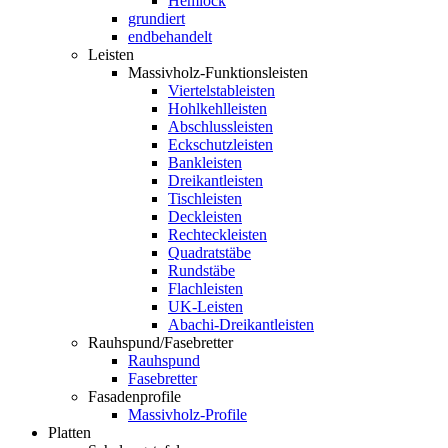
Hemlock
grundiert
endbehandelt
Leisten
Massivholz-Funktionsleisten
Viertelstableisten
Hohlkehlleisten
Abschlussleisten
Eckschutzleisten
Bankleisten
Dreikantleisten
Tischleisten
Deckleisten
Rechteckleisten
Quadratstäbe
Rundstäbe
Flachleisten
UK-Leisten
Abachi-Dreikantleisten
Rauhspund/Fasebretter
Rauhspund
Fasebretter
Fasadenprofile
Massivholz-Profile
Platten