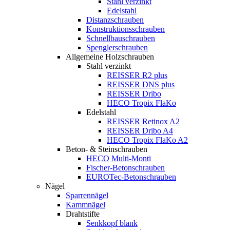
Stahl verzinkt
Edelstahl
Distanzschrauben
Konstruktionsschrauben
Schnellbauschrauben
Spenglerschrauben
Allgemeine Holzschrauben
Stahl verzinkt
REISSER R2 plus
REISSER DNS plus
REISSER Dribo
HECO Tropix FlaKo
Edelstahl
REISSER Retinox A2
REISSER Dribo A4
HECO Tropix FlaKo A2
Beton- & Steinschrauben
HECO Multi-Monti
Fischer-Betonschrauben
EUROTec-Betonschrauben
Nägel
Sparrennägel
Kammnägel
Drahtstifte
Senkkopf blank