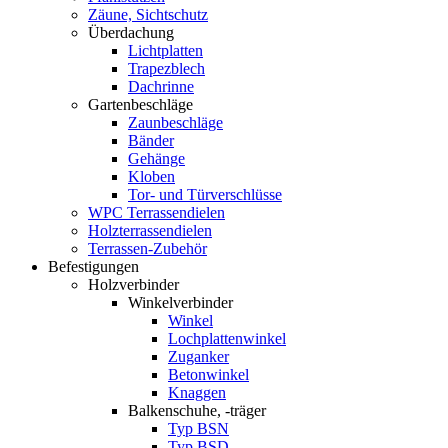
Zäune, Sichtschutz
Überdachung
Lichtplatten
Trapezblech
Dachrinne
Gartenbeschläge
Zaunbeschläge
Bänder
Gehänge
Kloben
Tor- und Türverschlüsse
WPC Terrassendielen
Holzterrassendielen
Terrassen-Zubehör
Befestigungen
Holzverbinder
Winkelverbinder
Winkel
Lochplattenwinkel
Zuganker
Betonwinkel
Knaggen
Balkenschuhe, -träger
Typ BSN
Typ BSD