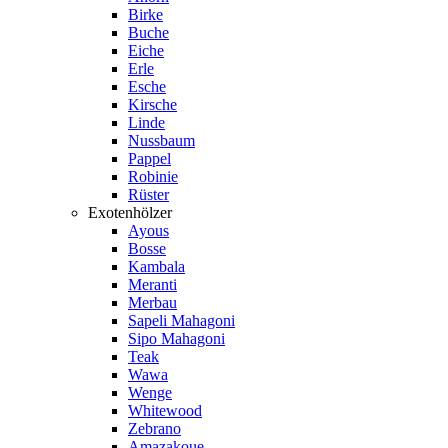
Birke
Buche
Eiche
Erle
Esche
Kirsche
Linde
Nussbaum
Pappel
Robinie
Rüster
Exotenhölzer
Ayous
Bosse
Kambala
Meranti
Merbau
Sapeli Mahagoni
Sipo Mahagoni
Teak
Wawa
Wenge
Whitewood
Zebrano
Amazakoue