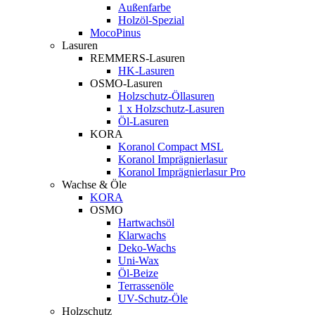
Außenfarbe
Holzöl-Spezial
MocoPinus
Lasuren
REMMERS-Lasuren
HK-Lasuren
OSMO-Lasuren
Holzschutz-Öllasuren
1 x Holzschutz-Lasuren
Öl-Lasuren
KORA
Koranol Compact MSL
Koranol Imprägnierlasur
Koranol Imprägnierlasur Pro
Wachse & Öle
KORA
OSMO
Hartwachsöl
Klarwachs
Deko-Wachs
Uni-Wax
Öl-Beize
Terrassenöle
UV-Schutz-Öle
Holzschutz