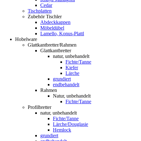
Cedar
Tischplatten
Zubehör Tischler
Abdeckkappen
Möbeldübel
Lamello, Konus-Plattl
Hobelware
Glattkantbretter/Rahmen
Glattkantbretter
natur, unbehandelt
Fichte/Tanne
Kiefer
Lärche
grundiert
endbehandelt
Rahmen
Natur, unbehandelt
Fichte/Tanne
Profilbretter
natur, unbehandelt
Fichte/Tanne
Lärche/Douglasie
Hemlock
grundiert