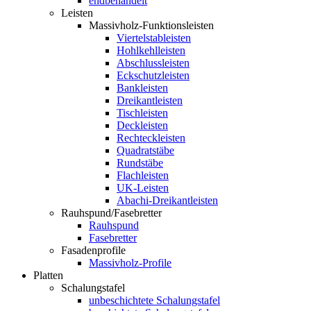
endbehandelt
Leisten
Massivholz-Funktionsleisten
Viertelstableisten
Hohlkehlleisten
Abschlussleisten
Eckschutzleisten
Bankleisten
Dreikantleisten
Tischleisten
Deckleisten
Rechteckleisten
Quadratstäbe
Rundstäbe
Flachleisten
UK-Leisten
Abachi-Dreikantleisten
Rauhspund/Fasebretter
Rauhspund
Fasebretter
Fasadenprofile
Massivholz-Profile
Platten
Schalungstafel
unbeschichtete Schalungstafel