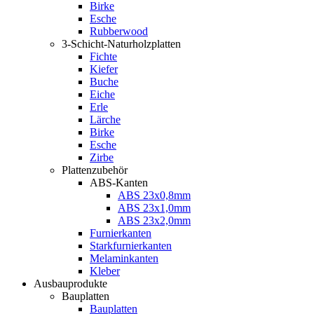
Birke
Esche
Rubberwood
3-Schicht-Naturholzplatten
Fichte
Kiefer
Buche
Eiche
Erle
Lärche
Birke
Esche
Zirbe
Plattenzubehör
ABS-Kanten
ABS 23x0,8mm
ABS 23x1,0mm
ABS 23x2,0mm
Furnierkanten
Starkfurnierkanten
Melaminkanten
Kleber
Ausbauprodukte
Bauplatten
Bauplatten