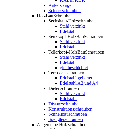
KALM KDK
Ankerstangen
Schlossschrauben
HolzBauSchrauben
Sechskant-Holzschrauben
Stahl verzinkt
Edelstahl
Senkkopf-HolzBauSchrauben
Stahl verzinkt
Edelstahl
Tellerkopf-HolzBauSchrauben
Stahl verzinkt
Edelstahl
gleitbeschichtet
Terrassenschrauben
Edelstahl gehärtet
Edelstahl A2 und A4
Dielenschrauben
Stahl verzinkt
Edelstahl
Distanzschrauben
Konstruktionsschrauben
Schnellbauschrauben
Spenglerschrauben
Allgemeine Holzschrauben