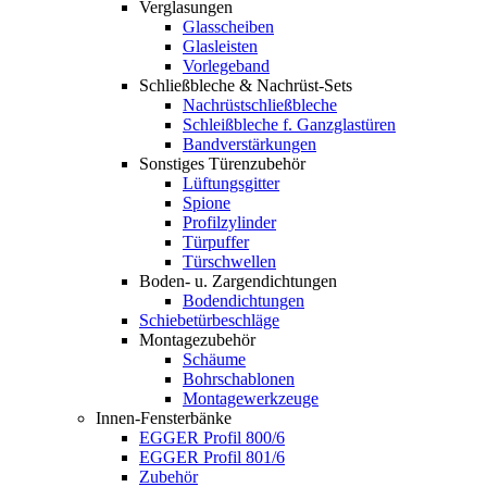
Verglasungen
Glasscheiben
Glasleisten
Vorlegeband
Schließbleche & Nachrüst-Sets
Nachrüstschließbleche
Schleißbleche f. Ganzglastüren
Bandverstärkungen
Sonstiges Türenzubehör
Lüftungsgitter
Spione
Profilzylinder
Türpuffer
Türschwellen
Boden- u. Zargendichtungen
Bodendichtungen
Schiebetürbeschläge
Montagezubehör
Schäume
Bohrschablonen
Montagewerkzeuge
Innen-Fensterbänke
EGGER Profil 800/6
EGGER Profil 801/6
Zubehör