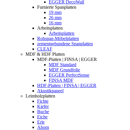
EGGER DecoWall
Furnierte Spanplatten
19 mm
26 mm
16 mm
Arbeitsplatten
Arbeitsplatten
Rohspan-Möbelplatten
zementgebundene Spanplatten
CLEAF
MDF & HDF Platten
MDF-Platten | FINSA | EGGER
MDF Standard
MDF Grundfolie
EGGER PerfectSense
FINSA MDF
HDF-Platten | FINSA | EGGER
Akustikpaneel
Leimholzplatten
Fichte
Kiefer
Buche
Eiche
Erle
Ahorn