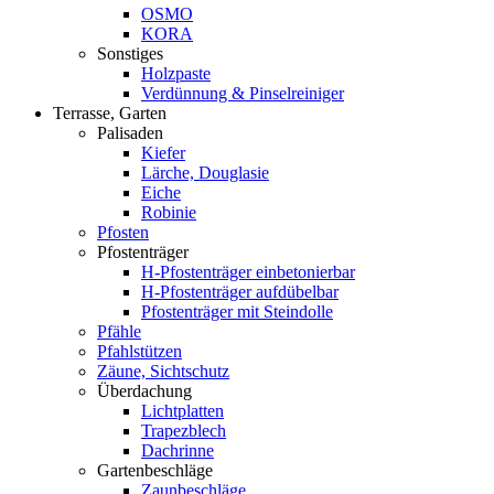
OSMO
KORA
Sonstiges
Holzpaste
Verdünnung & Pinselreiniger
Terrasse, Garten
Palisaden
Kiefer
Lärche, Douglasie
Eiche
Robinie
Pfosten
Pfostenträger
H-Pfostenträger einbetonierbar
H-Pfostenträger aufdübelbar
Pfostenträger mit Steindolle
Pfähle
Pfahlstützen
Zäune, Sichtschutz
Überdachung
Lichtplatten
Trapezblech
Dachrinne
Gartenbeschläge
Zaunbeschläge