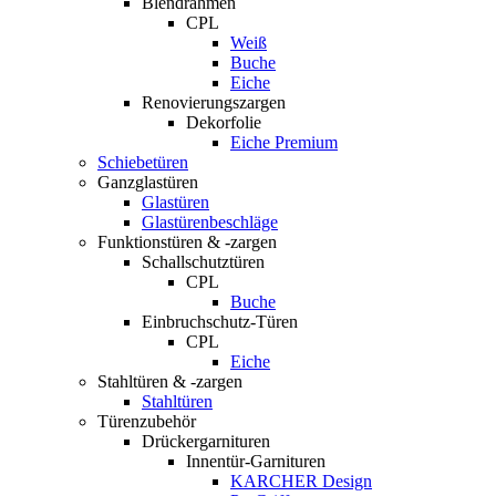
Blendrahmen
CPL
Weiß
Buche
Eiche
Renovierungszargen
Dekorfolie
Eiche Premium
Schiebetüren
Ganzglastüren
Glastüren
Glastürenbeschläge
Funktionstüren & -zargen
Schallschutztüren
CPL
Buche
Einbruchschutz-Türen
CPL
Eiche
Stahltüren & -zargen
Stahltüren
Türenzubehör
Drückergarnituren
Innentür-Garnituren
KARCHER Design