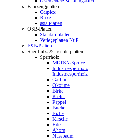
beschichtete Schalungstafel
Fahrzeugplatten
Carplex
Birke
asia Platten
OSB-Platten
Standardplatten
Verlegeplatten NuF
ESB-Platten
Sperrholz- & Tischlerplatten
Sperrholz
METSÄ-Spruce
Industriesperrholz
Industriesperrholz
Garbun
Okoume
Birke
Kiefer
Pappel
Buche
Eiche
Kirsche
Erle
Ahorn
Nussbaum