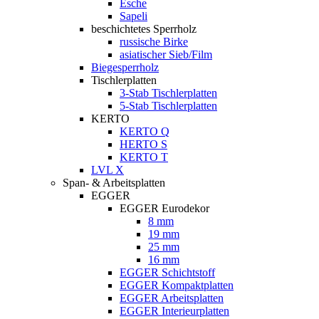
Esche
Sapeli
beschichtetes Sperrholz
russische Birke
asiatischer Sieb/Film
Biegesperrholz
Tischlerplatten
3-Stab Tischlerplatten
5-Stab Tischlerplatten
KERTO
KERTO Q
HERTO S
KERTO T
LVL X
Span- & Arbeitsplatten
EGGER
EGGER Eurodekor
8 mm
19 mm
25 mm
16 mm
EGGER Schichtstoff
EGGER Kompaktplatten
EGGER Arbeitsplatten
EGGER Interieurplatten