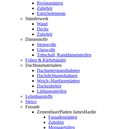
Rivisionstüren
Zubehör
Estrichelemente
Ständerwerk
Wand
Decke
Zubehör
Dämmstoffe
Steinwolle
Glaswolle
Trittschall, Randdämmstreifen
Folien & Klebebänder
Dachbaumaterialien
Dachunterspannbahnen
Dachdichtungsbahnen
Weich-/Hartfaserplatten
Dachzubehör
Lüftungsstreifen
Lehmbaustoffe
Steico
Fassade
ZementfaserPlatten JamesHardie
Fassadenplatten
Zubehör
Montagehilfen