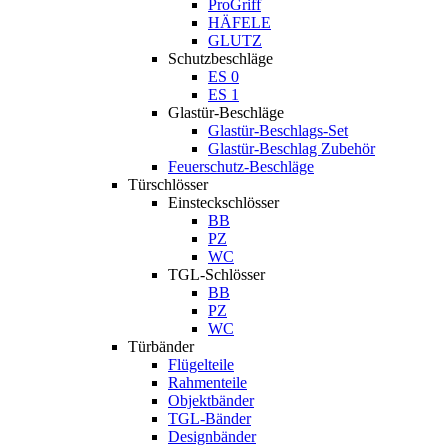
ProGriff
HÄFELE
GLUTZ
Schutzbeschläge
ES 0
ES 1
Glastür-Beschläge
Glastür-Beschlags-Set
Glastür-Beschlag Zubehör
Feuerschutz-Beschläge
Türschlösser
Einsteckschlösser
BB
PZ
WC
TGL-Schlösser
BB
PZ
WC
Türbänder
Flügelteile
Rahmenteile
Objektbänder
TGL-Bänder
Designbänder