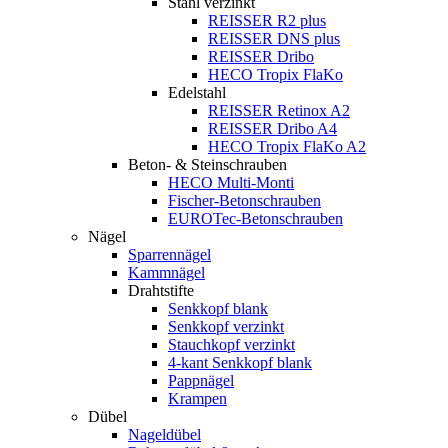
Stahl verzinkt
REISSER R2 plus
REISSER DNS plus
REISSER Dribo
HECO Tropix FlaKo
Edelstahl
REISSER Retinox A2
REISSER Dribo A4
HECO Tropix FlaKo A2
Beton- & Steinschrauben
HECO Multi-Monti
Fischer-Betonschrauben
EUROTec-Betonschrauben
Nägel
Sparrennägel
Kammnägel
Drahtstifte
Senkkopf blank
Senkkopf verzinkt
Stauchkopf verzinkt
4-kant Senkkopf blank
Pappnägel
Krampen
Dübel
Nageldübel