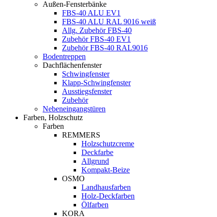
Außen-Fensterbänke
FBS-40 ALU EV1
FBS-40 ALU RAL 9016 weiß
Allg. Zubehör FBS-40
Zubehör FBS-40 EV1
Zubehör FBS-40 RAL9016
Bodentreppen
Dachflächenfenster
Schwingfenster
Klapp-Schwingfenster
Ausstiegsfenster
Zubehör
Nebeneingangstüren
Farben, Holzschutz
Farben
REMMERS
Holzschutzcreme
Deckfarbe
Allgrund
Kompakt-Beize
OSMO
Landhausfarben
Holz-Deckfarben
Ölfarben
KORA