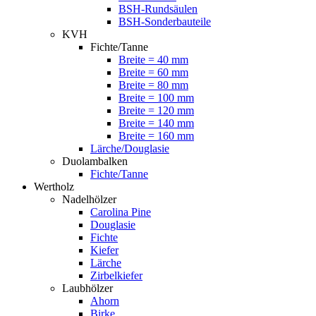
BSH-Rundsäulen
BSH-Sonderbauteile
KVH
Fichte/Tanne
Breite = 40 mm
Breite = 60 mm
Breite = 80 mm
Breite = 100 mm
Breite = 120 mm
Breite = 140 mm
Breite = 160 mm
Lärche/Douglasie
Duolambalken
Fichte/Tanne
Wertholz
Nadelhölzer
Carolina Pine
Douglasie
Fichte
Kiefer
Lärche
Zirbelkiefer
Laubhölzer
Ahorn
Birke