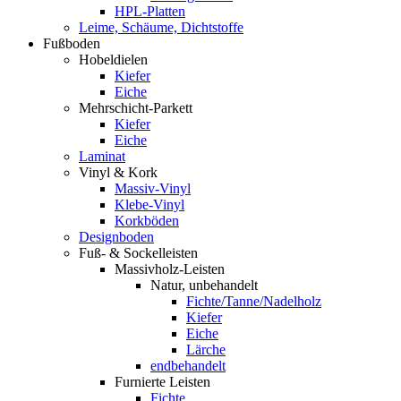
HPL-Platten
Leime, Schäume, Dichtstoffe
Fußboden
Hobeldielen
Kiefer
Eiche
Mehrschicht-Parkett
Kiefer
Eiche
Laminat
Vinyl & Kork
Massiv-Vinyl
Klebe-Vinyl
Korkböden
Designboden
Fuß- & Sockelleisten
Massivholz-Leisten
Natur, unbehandelt
Fichte/Tanne/Nadelholz
Kiefer
Eiche
Lärche
endbehandelt
Furnierte Leisten
Fichte