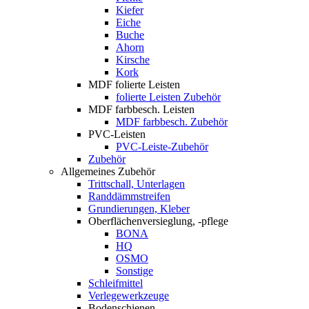
Kiefer
Eiche
Buche
Ahorn
Kirsche
Kork
MDF folierte Leisten
folierte Leisten Zubehör
MDF farbbesch. Leisten
MDF farbbesch. Zubehör
PVC-Leisten
PVC-Leiste-Zubehör
Zubehör
Allgemeines Zubehör
Trittschall, Unterlagen
Randdämmstreifen
Grundierungen, Kleber
Oberflächenversieglung, -pflege
BONA
HQ
OSMO
Sonstige
Schleifmittel
Verlegewerkzeuge
Bodenschienen