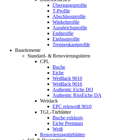
Übergangsprofile
T-Profile
Abschlussprofile
Winkelprofile
Ausgleichsprofile
Endprofile
Einfassprofile
Treppenkantprofile
Bauelemente
Standard- & Renovierungstüren
CPL
Buche
Eiche
Weißlack 9010
Weißlack 9016
Authentic Eiche DQ
Authentic RissEiche DA
Weislack
EPC reinweiß 9010
TGL-Türblätter
Buche exklusiv
Eiche Premium
Weiß
Renovierungstürblätter