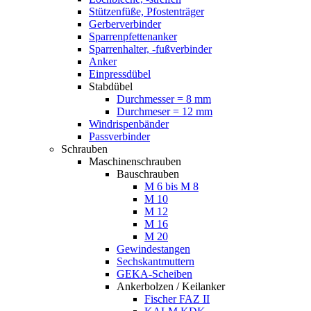
Stützenfüße, Pfostenträger
Gerberverbinder
Sparrenpfettenanker
Sparrenhalter, -fußverbinder
Anker
Einpressdübel
Stabdübel
Durchmesser = 8 mm
Durchmeser = 12 mm
Windrispenbänder
Passverbinder
Schrauben
Maschinenschrauben
Bauschrauben
M 6 bis M 8
M 10
M 12
M 16
M 20
Gewindestangen
Sechskantmuttern
GEKA-Scheiben
Ankerbolzen / Keilanker
Fischer FAZ II