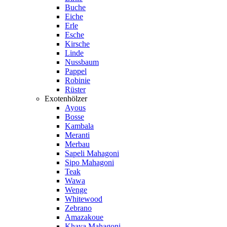
Buche
Eiche
Erle
Esche
Kirsche
Linde
Nussbaum
Pappel
Robinie
Rüster
Exotenhölzer
Ayous
Bosse
Kambala
Meranti
Merbau
Sapeli Mahagoni
Sipo Mahagoni
Teak
Wawa
Wenge
Whitewood
Zebrano
Amazakoue
Khaya Mahagoni