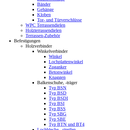
Bänder
Gehänge
Kloben
Tor- und Türverschlüsse
WPC Terrassendielen
Holzterrassendielen
Terrassen-Zubehör
Befestigungen
Holzverbinder
Winkelverbinder
Winkel
Lochplattenwinkel
Zuganker
Betonwinkel
Knaggen
Balkenschuhe, -träger
Typ BSN
Typ BSD
Typ BSDI
Typ BSI
Typ BSS
Typ SBG
Typ SBE
Typ BTN und BT4
Lochbleche, -streifen