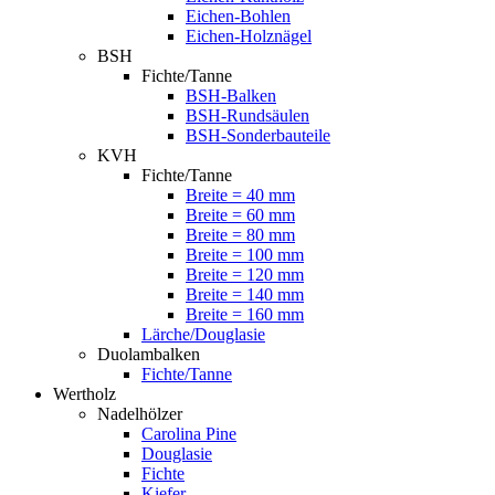
Eichen-Bohlen
Eichen-Holznägel
BSH
Fichte/Tanne
BSH-Balken
BSH-Rundsäulen
BSH-Sonderbauteile
KVH
Fichte/Tanne
Breite = 40 mm
Breite = 60 mm
Breite = 80 mm
Breite = 100 mm
Breite = 120 mm
Breite = 140 mm
Breite = 160 mm
Lärche/Douglasie
Duolambalken
Fichte/Tanne
Wertholz
Nadelhölzer
Carolina Pine
Douglasie
Fichte
Kiefer