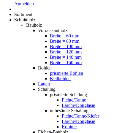
Anmelden
Sortiment
Schnittholz
Bauholz
Vorratskantholz
Breite = 60 mm
Breite = 80 mm
Breite = 100 mm
Breite = 120 mm
Breite = 140 mm
Breite = 160 mm
Bohlen
prismierte Bohlen
Keilbohlen
Latten
Schalung
prismierte Schalung
Fichte/Tanne
Lärche/Douglasie
unbesämte Schalung
Fichte/Tanne/Kiefer
Lärche/Douglasie
Robinie
Eichen-Bauholz