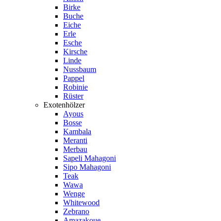
Birke
Buche
Eiche
Erle
Esche
Kirsche
Linde
Nussbaum
Pappel
Robinie
Rüster
Exotenhölzer
Ayous
Bosse
Kambala
Meranti
Merbau
Sapeli Mahagoni
Sipo Mahagoni
Teak
Wawa
Wenge
Whitewood
Zebrano
Amazakoue