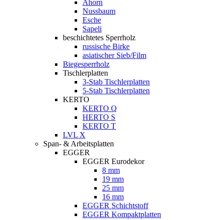
Ahorn
Nussbaum
Esche
Sapeli
beschichtetes Sperrholz
russische Birke
asiatischer Sieb/Film
Biegesperrholz
Tischlerplatten
3-Stab Tischlerplatten
5-Stab Tischlerplatten
KERTO
KERTO Q
HERTO S
KERTO T
LVL X
Span- & Arbeitsplatten
EGGER
EGGER Eurodekor
8 mm
19 mm
25 mm
16 mm
EGGER Schichtstoff
EGGER Kompaktplatten