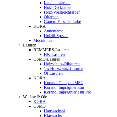
Landhausfarben
Holz-Deckfarben
Holz-Vorstreichfarben
Ölfarben
Garten- Fassadenfarbe
KORA
Außenfarbe
Holzöl-Spezial
MocoPinus
Lasuren
REMMERS-Lasuren
HK-Lasuren
OSMO-Lasuren
Holzschutz-Öllasuren
1 x Holzschutz-Lasuren
Öl-Lasuren
KORA
Koranol Compact MSL
Koranol Imprägnierlasur
Koranol Imprägnierlasur Pro
Wachse & Öle
KORA
OSMO
Hartwachsöl
Klarwachs