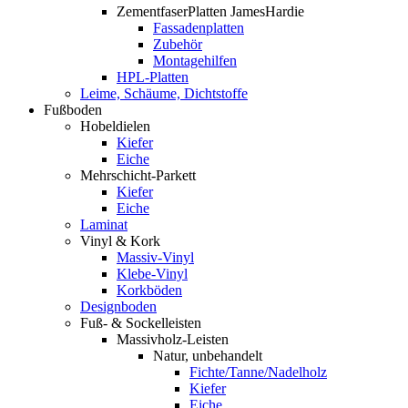
ZementfaserPlatten JamesHardie
Fassadenplatten
Zubehör
Montagehilfen
HPL-Platten
Leime, Schäume, Dichtstoffe
Fußboden
Hobeldielen
Kiefer
Eiche
Mehrschicht-Parkett
Kiefer
Eiche
Laminat
Vinyl & Kork
Massiv-Vinyl
Klebe-Vinyl
Korkböden
Designboden
Fuß- & Sockelleisten
Massivholz-Leisten
Natur, unbehandelt
Fichte/Tanne/Nadelholz
Kiefer
Eiche