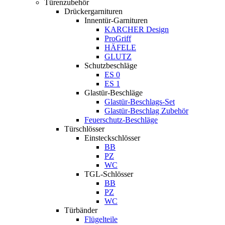
Türenzubehör
Drückergarnituren
Innentür-Garnituren
KARCHER Design
ProGriff
HÄFELE
GLUTZ
Schutzbeschläge
ES 0
ES 1
Glastür-Beschläge
Glastür-Beschlags-Set
Glastür-Beschlag Zubehör
Feuerschutz-Beschläge
Türschlösser
Einsteckschlösser
BB
PZ
WC
TGL-Schlösser
BB
PZ
WC
Türbänder
Flügelteile