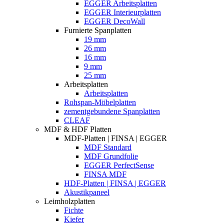
EGGER Arbeitsplatten
EGGER Interieurplatten
EGGER DecoWall
Furnierte Spanplatten
19 mm
26 mm
16 mm
9 mm
25 mm
Arbeitsplatten
Arbeitsplatten
Rohspan-Möbelplatten
zementgebundene Spanplatten
CLEAF
MDF & HDF Platten
MDF-Platten | FINSA | EGGER
MDF Standard
MDF Grundfolie
EGGER PerfectSense
FINSA MDF
HDF-Platten | FINSA | EGGER
Akustikpaneel
Leimholzplatten
Fichte
Kiefer