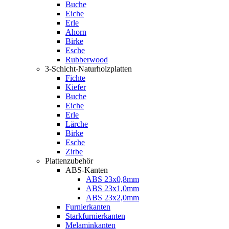
Buche
Eiche
Erle
Ahorn
Birke
Esche
Rubberwood
3-Schicht-Naturholzplatten
Fichte
Kiefer
Buche
Eiche
Erle
Lärche
Birke
Esche
Zirbe
Plattenzubehör
ABS-Kanten
ABS 23x0,8mm
ABS 23x1,0mm
ABS 23x2,0mm
Furnierkanten
Starkfurnierkanten
Melaminkanten