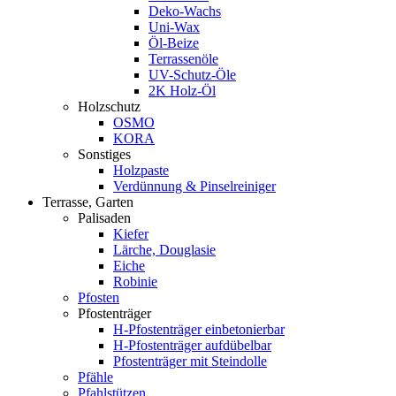
Deko-Wachs
Uni-Wax
Öl-Beize
Terrassenöle
UV-Schutz-Öle
2K Holz-Öl
Holzschutz
OSMO
KORA
Sonstiges
Holzpaste
Verdünnung & Pinselreiniger
Terrasse, Garten
Palisaden
Kiefer
Lärche, Douglasie
Eiche
Robinie
Pfosten
Pfostenträger
H-Pfostenträger einbetonierbar
H-Pfostenträger aufdübelbar
Pfostenträger mit Steindolle
Pfähle
Pfahlstützen