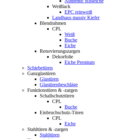
Authentic Risseiche
Weißlack
EPC reinweiß
Landhaus massiv Kiefer
Blendrahmen
CPL
Weiß
Buche
Eiche
Renovierungszargen
Dekorfolie
Eiche Premium
Schiebetüren
Ganzglastüren
Glastüren
Glastürenbeschläge
Funktionstüren & -zargen
Schallschutztüren
CPL
Buche
Einbruchschutz-Türen
CPL
Eiche
Stahltüren & -zargen
Stahltüren