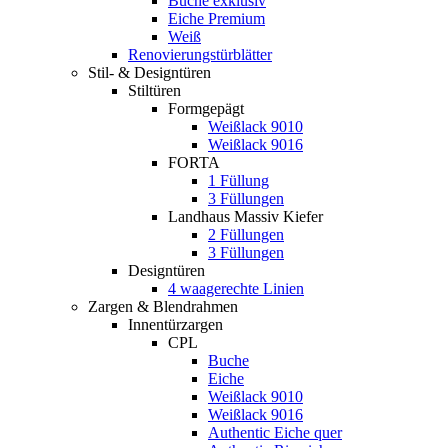
Buche exklusiv
Eiche Premium
Weiß
Renovierungstürblätter
Stil- & Designtüren
Stiltüren
Formgepägt
Weißlack 9010
Weißlack 9016
FORTA
1 Füllung
3 Füllungen
Landhaus Massiv Kiefer
2 Füllungen
3 Füllungen
Designtüren
4 waagerechte Linien
Zargen & Blendrahmen
Innentürzargen
CPL
Buche
Eiche
Weißlack 9010
Weißlack 9016
Authentic Eiche quer