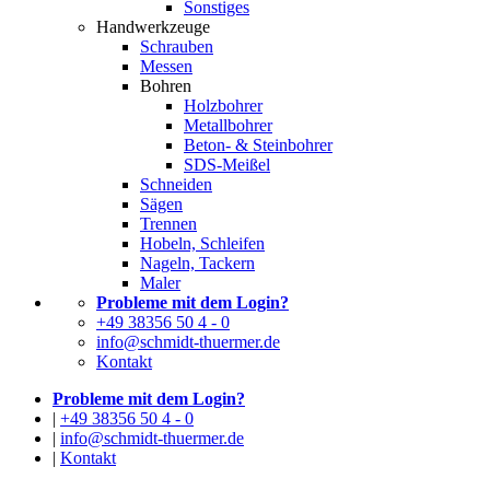
Sonstiges
Handwerkzeuge
Schrauben
Messen
Bohren
Holzbohrer
Metallbohrer
Beton- & Steinbohrer
SDS-Meißel
Schneiden
Sägen
Trennen
Hobeln, Schleifen
Nageln, Tackern
Maler
Probleme mit dem Login?
+49 38356 50 4 - 0
info@schmidt-thuermer.de
Kontakt
Probleme mit dem Login?
|
+49 38356 50 4 - 0
|
info@schmidt-thuermer.de
|
Kontakt