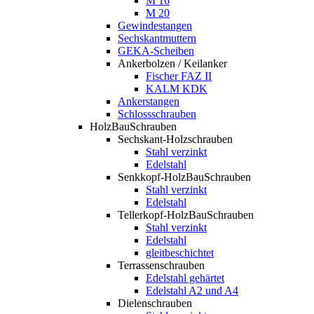
M 16
M 20
Gewindestangen
Sechskantmuttern
GEKA-Scheiben
Ankerbolzen / Keilanker
Fischer FAZ II
KALM KDK
Ankerstangen
Schlossschrauben
HolzBauSchrauben
Sechskant-Holzschrauben
Stahl verzinkt
Edelstahl
Senkkopf-HolzBauSchrauben
Stahl verzinkt
Edelstahl
Tellerkopf-HolzBauSchrauben
Stahl verzinkt
Edelstahl
gleitbeschichtet
Terrassenschrauben
Edelstahl gehärtet
Edelstahl A2 und A4
Dielenschrauben