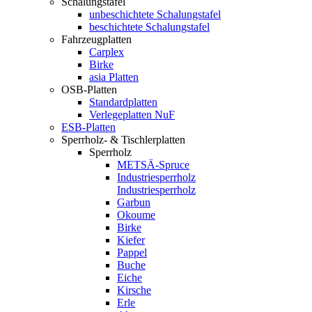
Schalungstafel
unbeschichtete Schalungstafel
beschichtete Schalungstafel
Fahrzeugplatten
Carplex
Birke
asia Platten
OSB-Platten
Standardplatten
Verlegeplatten NuF
ESB-Platten
Sperrholz- & Tischlerplatten
Sperrholz
METSÄ-Spruce
Industriesperrholz
Industriesperrholz
Garbun
Okoume
Birke
Kiefer
Pappel
Buche
Eiche
Kirsche
Erle