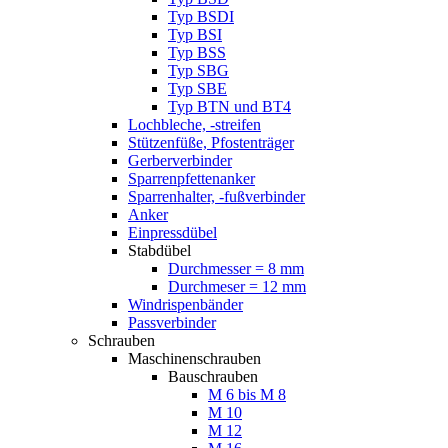
Typ BSDI
Typ BSI
Typ BSS
Typ SBG
Typ SBE
Typ BTN und BT4
Lochbleche, -streifen
Stützenfüße, Pfostenträger
Gerberverbinder
Sparrenpfettenanker
Sparrenhalter, -fußverbinder
Anker
Einpressdübel
Stabdübel
Durchmesser = 8 mm
Durchmeser = 12 mm
Windrispenbänder
Passverbinder
Schrauben
Maschinenschrauben
Bauschrauben
M 6 bis M 8
M 10
M 12