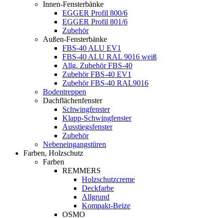
Innen-Fensterbänke
EGGER Profil 800/6
EGGER Profil 801/6
Zubehör
Außen-Fensterbänke
FBS-40 ALU EV1
FBS-40 ALU RAL 9016 weiß
Allg. Zubehör FBS-40
Zubehör FBS-40 EV1
Zubehör FBS-40 RAL9016
Bodentreppen
Dachflächenfenster
Schwingfenster
Klapp-Schwingfenster
Ausstiegsfenster
Zubehör
Nebeneingangstüren
Farben, Holzschutz
Farben
REMMERS
Holzschutzcreme
Deckfarbe
Allgrund
Kompakt-Beize
OSMO