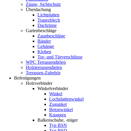
Zäune, Sichtschutz
Überdachung
Lichtplatten
Trapezblech
Dachrinne
Gartenbeschläge
Zaunbeschläge
Bänder
Gehänge
Kloben
Tor- und Türverschlüsse
WPC Terrassendielen
Holzterrassendielen
Terrassen-Zubehör
Befestigungen
Holzverbinder
Winkelverbinder
Winkel
Lochplattenwinkel
Zuganker
Betonwinkel
Knaggen
Balkenschuhe, -träger
Typ BSN
Typ BSD