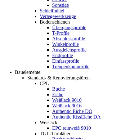
Sonstige
Schleifmittel
Verlegewerkzeuge
Bodenschienen
Übergangsprofile
T-Profile
Abschlussprofile
Winkelprofile
Ausgleichsprofile
Endprofile
Einfassprofile
Treppenkantprofile
Bauelemente
Standard- & Renovierungstüren
CPL
Buche
Eiche
Weißlack 9010
Weißlack 9016
Authentic Eiche DQ
Authentic RissEiche DA
Weislack
EPC reinweiß 9010
TGL-Türblätter