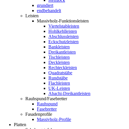
Hemlock
grundiert
endbehandelt
Leisten
Massivholz-Funktionsleisten
Viertelstableisten
Hohlkehlleisten
Abschlussleisten
Eckschutzleisten
Bankleisten
Dreikantleisten
Tischleisten
Deckleisten
Rechteckleisten
Quadratstäbe
Rundstäbe
Flachleisten
UK-Leisten
Abachi-Dreikantleisten
Rauhspund/Fasebretter
Rauhspund
Fasebretter
Fasadenprofile
Massivholz-Profile
Platten