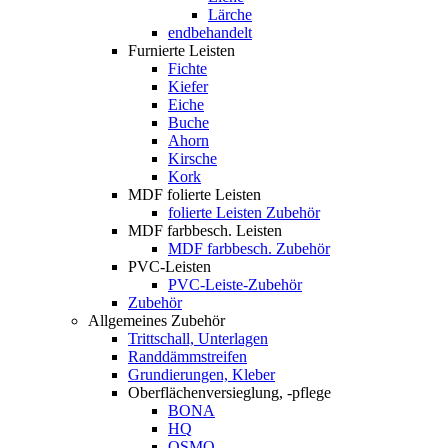
Lärche
endbehandelt
Furnierte Leisten
Fichte
Kiefer
Eiche
Buche
Ahorn
Kirsche
Kork
MDF folierte Leisten
folierte Leisten Zubehör
MDF farbbesch. Leisten
MDF farbbesch. Zubehör
PVC-Leisten
PVC-Leiste-Zubehör
Zubehör
Allgemeines Zubehör
Trittschall, Unterlagen
Randdämmstreifen
Grundierungen, Kleber
Oberflächenversieglung, -pflege
BONA
HQ
OSMO