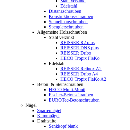
Stahl verzinkt
Edelstahl
Distanzschrauben
Konstruktionsschrauben
Schnellbauschrauben
Spenglerschrauben
Allgemeine Holzschrauben
Stahl verzinkt
REISSER R2 plus
REISSER DNS plus
REISSER Dribo
HECO Tropix FlaKo
Edelstahl
REISSER Retinox A2
REISSER Dribo A4
HECO Tropix FlaKo A2
Beton- & Steinschrauben
HECO Multi-Monti
Fischer-Betonschrauben
EUROTec-Betonschrauben
Nägel
Sparrennägel
Kammnägel
Drahtstifte
Senkkopf blank