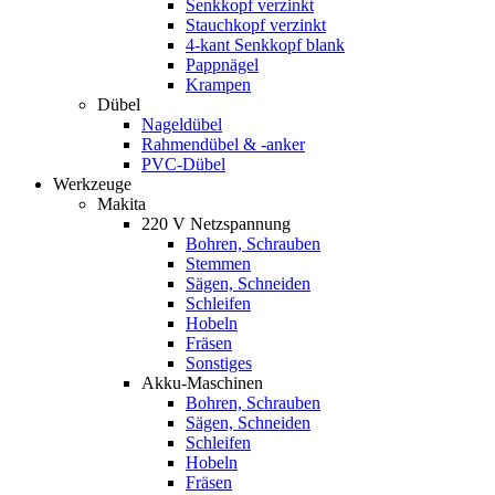
Senkkopf verzinkt
Stauchkopf verzinkt
4-kant Senkkopf blank
Pappnägel
Krampen
Dübel
Nageldübel
Rahmendübel & -anker
PVC-Dübel
Werkzeuge
Makita
220 V Netzspannung
Bohren, Schrauben
Stemmen
Sägen, Schneiden
Schleifen
Hobeln
Fräsen
Sonstiges
Akku-Maschinen
Bohren, Schrauben
Sägen, Schneiden
Schleifen
Hobeln
Fräsen