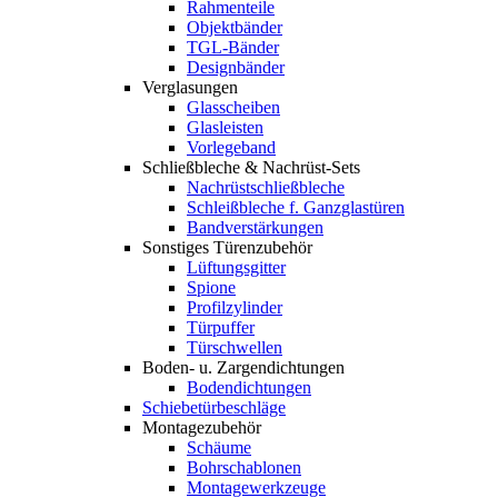
Rahmenteile
Objektbänder
TGL-Bänder
Designbänder
Verglasungen
Glasscheiben
Glasleisten
Vorlegeband
Schließbleche & Nachrüst-Sets
Nachrüstschließbleche
Schleißbleche f. Ganzglastüren
Bandverstärkungen
Sonstiges Türenzubehör
Lüftungsgitter
Spione
Profilzylinder
Türpuffer
Türschwellen
Boden- u. Zargendichtungen
Bodendichtungen
Schiebetürbeschläge
Montagezubehör
Schäume
Bohrschablonen
Montagewerkzeuge