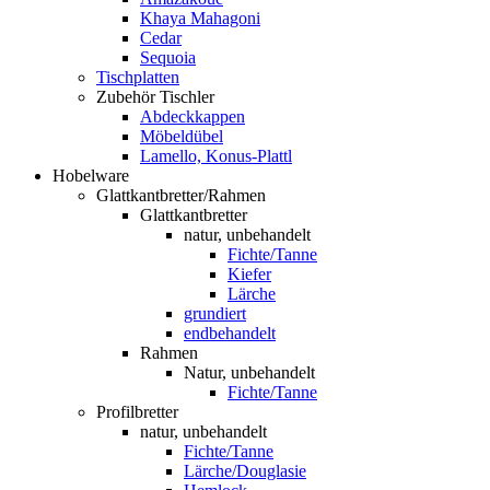
Khaya Mahagoni
Cedar
Sequoia
Tischplatten
Zubehör Tischler
Abdeckkappen
Möbeldübel
Lamello, Konus-Plattl
Hobelware
Glattkantbretter/Rahmen
Glattkantbretter
natur, unbehandelt
Fichte/Tanne
Kiefer
Lärche
grundiert
endbehandelt
Rahmen
Natur, unbehandelt
Fichte/Tanne
Profilbretter
natur, unbehandelt
Fichte/Tanne
Lärche/Douglasie