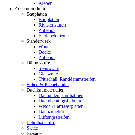
Kleber
Ausbauprodukte
Bauplatten
Bauplatten
Rivisionstüren
Zubehör
Estrichelemente
Ständerwerk
Wand
Decke
Zubehör
Dämmstoffe
Steinwolle
Glaswolle
Trittschall, Randdämmstreifen
Folien & Klebebänder
Dachbaumaterialien
Dachunterspannbahnen
Dachdichtungsbahnen
Weich-/Hartfaserplatten
Dachzubehör
Lüftungsstreifen
Lehmbaustoffe
Steico
Fassade