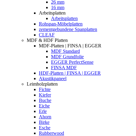
26 mm
16 mm
Arbeitsplatten
Arbeitsplatten
Rohspan-Möbelplatten
zementgebundene Spanplatten
CLEAF
MDF & HDF Platten
MDF-Platten | FINSA | EGGER
MDF Standard
MDF Grundfolie
EGGER PerfectSense
FINSA MDF
HDF-Platten | FINSA | EGGER
Akustikpaneel
Leimholzplatten
Fichte
Kiefer
Buche
Eiche
Erle
Ahorn
Birke
Esche
Rubberwood