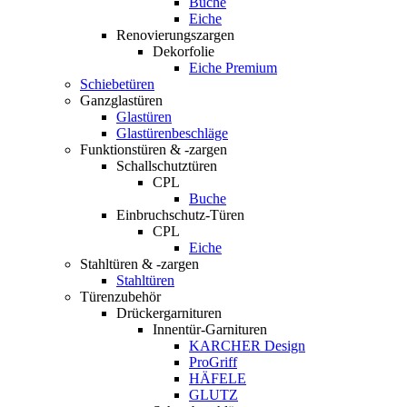
Buche
Eiche
Renovierungszargen
Dekorfolie
Eiche Premium
Schiebetüren
Ganzglastüren
Glastüren
Glastürenbeschläge
Funktionstüren & -zargen
Schallschutztüren
CPL
Buche
Einbruchschutz-Türen
CPL
Eiche
Stahltüren & -zargen
Stahltüren
Türenzubehör
Drückergarnituren
Innentür-Garnituren
KARCHER Design
ProGriff
HÄFELE
GLUTZ