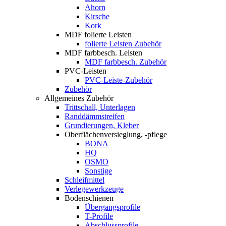
Ahorn
Kirsche
Kork
MDF folierte Leisten
folierte Leisten Zubehör
MDF farbbesch. Leisten
MDF farbbesch. Zubehör
PVC-Leisten
PVC-Leiste-Zubehör
Zubehör
Allgemeines Zubehör
Trittschall, Unterlagen
Randdämmstreifen
Grundierungen, Kleber
Oberflächenversieglung, -pflege
BONA
HQ
OSMO
Sonstige
Schleifmittel
Verlegewerkzeuge
Bodenschienen
Übergangsprofile
T-Profile
Abschlussprofile