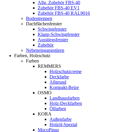
Allg. Zubehör FBS-40
Zubehör FBS-40 EV1
Zubehör FBS-40 RAL9016
Bodentreppen
Dachflächenfenster
Schwingfenster
Klapp-Schwingfenster
Ausstiegsfenster
Zubehör
Nebeneingangstüren
Farben, Holzschutz
Farben
REMMERS
Holzschutzcreme
Deckfarbe
Allgrund
Kompakt-Beize
OSMO
Landhausfarben
Holz-Deckfarben
Ölfarben
KORA
Außenfarbe
Holzöl-Spezial
MocoPinus