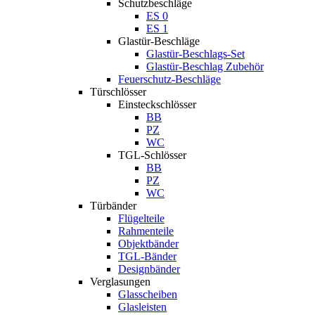
Schutzbeschläge
ES 0
ES 1
Glastür-Beschläge
Glastür-Beschlags-Set
Glastür-Beschlag Zubehör
Feuerschutz-Beschläge
Türschlösser
Einsteckschlösser
BB
PZ
WC
TGL-Schlösser
BB
PZ
WC
Türbänder
Flügelteile
Rahmenteile
Objektbänder
TGL-Bänder
Designbänder
Verglasungen
Glasscheiben
Glasleisten