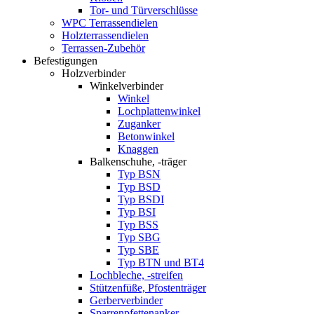
Tor- und Türverschlüsse
WPC Terrassendielen
Holzterrassendielen
Terrassen-Zubehör
Befestigungen
Holzverbinder
Winkelverbinder
Winkel
Lochplattenwinkel
Zuganker
Betonwinkel
Knaggen
Balkenschuhe, -träger
Typ BSN
Typ BSD
Typ BSDI
Typ BSI
Typ BSS
Typ SBG
Typ SBE
Typ BTN und BT4
Lochbleche, -streifen
Stützenfüße, Pfostenträger
Gerberverbinder
Sparrenpfettenanker