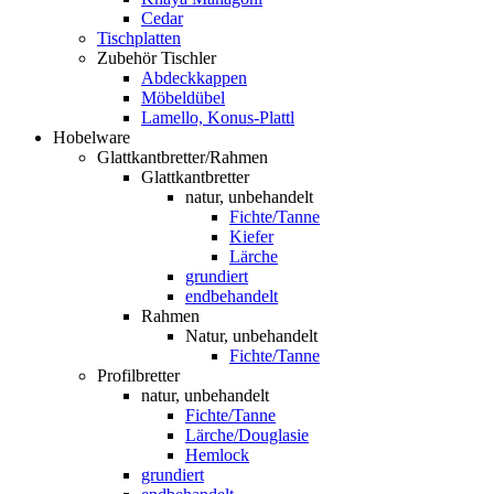
Cedar
Tischplatten
Zubehör Tischler
Abdeckkappen
Möbeldübel
Lamello, Konus-Plattl
Hobelware
Glattkantbretter/Rahmen
Glattkantbretter
natur, unbehandelt
Fichte/Tanne
Kiefer
Lärche
grundiert
endbehandelt
Rahmen
Natur, unbehandelt
Fichte/Tanne
Profilbretter
natur, unbehandelt
Fichte/Tanne
Lärche/Douglasie
Hemlock
grundiert