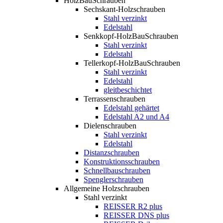
HolzBauSchrauben
Sechskant-Holzschrauben
Stahl verzinkt
Edelstahl
Senkkopf-HolzBauSchrauben
Stahl verzinkt
Edelstahl
Tellerkopf-HolzBauSchrauben
Stahl verzinkt
Edelstahl
gleitbeschichtet
Terrassenschrauben
Edelstahl gehärtet
Edelstahl A2 und A4
Dielenschrauben
Stahl verzinkt
Edelstahl
Distanzschrauben
Konstruktionsschrauben
Schnellbauschrauben
Spenglerschrauben
Allgemeine Holzschrauben
Stahl verzinkt
REISSER R2 plus
REISSER DNS plus