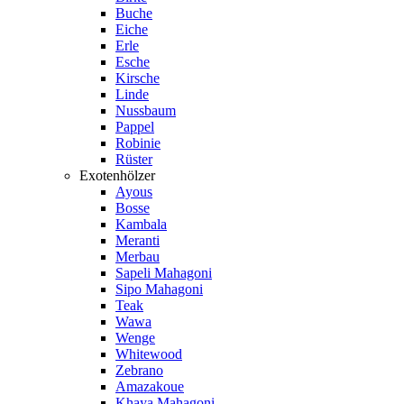
Buche
Eiche
Erle
Esche
Kirsche
Linde
Nussbaum
Pappel
Robinie
Rüster
Exotenhölzer
Ayous
Bosse
Kambala
Meranti
Merbau
Sapeli Mahagoni
Sipo Mahagoni
Teak
Wawa
Wenge
Whitewood
Zebrano
Amazakoue
Khaya Mahagoni