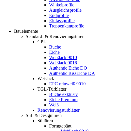
Winkelprofile
Ausgleichsprofile
Endprofile
Einfassprofile
Treppenkantprofile
Bauelemente
Standard- & Renovierungstüren
CPL
Buche
Eiche
Weißlack 9010
Weißlack 9016
Authentic Eiche DQ
Authentic RissEiche DA
Weislack
EPC reinweiß 9010
TGL-Türblätter
Buche exklusiv
Eiche Premium
Weiß
Renovierungstürblätter
Stil- & Designtüren
Stiltüren
Formgepägt