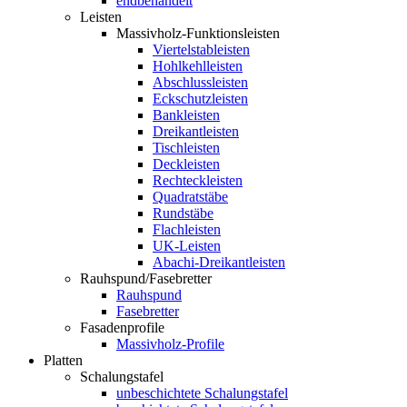
endbehandelt
Leisten
Massivholz-Funktionsleisten
Viertelstableisten
Hohlkehlleisten
Abschlussleisten
Eckschutzleisten
Bankleisten
Dreikantleisten
Tischleisten
Deckleisten
Rechteckleisten
Quadratstäbe
Rundstäbe
Flachleisten
UK-Leisten
Abachi-Dreikantleisten
Rauhspund/Fasebretter
Rauhspund
Fasebretter
Fasadenprofile
Massivholz-Profile
Platten
Schalungstafel
unbeschichtete Schalungstafel