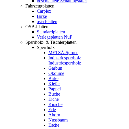
beschichtete Schalungstafel
Fahrzeugplatten
Carplex
Birke
asia Platten
OSB-Platten
Standardplatten
Verlegeplatten NuF
Sperrholz- & Tischlerplatten
Sperrholz
METSÄ-Spruce
Industriesperrholz
Industriesperrholz
Garbun
Okoume
Birke
Kiefer
Pappel
Buche
Eiche
Kirsche
Erle
Ahorn
Nussbaum
Esche