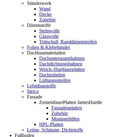
Ständerwerk
Wand
Decke
Zubehör
Dämmstoffe
Steinwolle
Glaswolle
Trittschall, Randdämmstreifen
Folien & Klebebänder
Dachbaumaterialien
Dachunterspannbahnen
Dachdichtungsbahnen
Weich-/Hartfaserplatten
Dachzubehör
Lüftungsstreifen
Lehmbaustoffe
Steico
Fassade
ZementfaserPlatten JamesHardie
Fassadenplatten
Zubehör
Montagehilfen
HPL-Platten
Leime, Schäume, Dichtstoffe
Fußboden