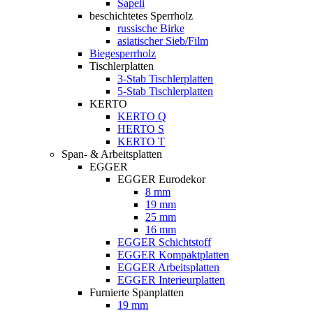
Sapeli
beschichtetes Sperrholz
russische Birke
asiatischer Sieb/Film
Biegesperrholz
Tischlerplatten
3-Stab Tischlerplatten
5-Stab Tischlerplatten
KERTO
KERTO Q
HERTO S
KERTO T
Span- & Arbeitsplatten
EGGER
EGGER Eurodekor
8 mm
19 mm
25 mm
16 mm
EGGER Schichtstoff
EGGER Kompaktplatten
EGGER Arbeitsplatten
EGGER Interieurplatten
Furnierte Spanplatten
19 mm