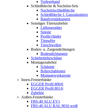
Vorlegeband
Schließbleche & Nachrüst-Sets
Nachrüstschließbleche
Schleißbleche f. Ganzglastüren
Bandverstärkungen
Sonstiges Türenzubehör
Lüftungsgitter
Spione
Profilzylinder
Türpuffer
Türschwellen
Boden- u. Zargendichtungen
Bodendichtungen
Schiebetürbeschläge
Montagezubehör
Schäume
Bohrschablonen
Montagewerkzeuge
Innen-Fensterbänke
EGGER Profil 800/6
EGGER Profil 801/6
Zubehör
Außen-Fensterbänke
FBS-40 ALU EV1
FBS-40 ALU RAL 9016 weiß