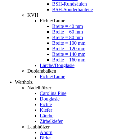
BSH-Rundsäulen
BSH-Sonderbauteile
KVH
Fichte/Tanne
Breite = 40 mm
Breite = 60 mm
Breite = 80 mm
Breite = 100 mm
Breite = 120 mm
Breite = 140 mm
Breite = 160 mm
Lärche/Douglasie
Duolambalken
Fichte/Tanne
Wertholz
Nadelhölzer
Carolina Pine
Douglasie
Fichte
Kiefer
Lärche
Zirbelkiefer
Laubhölzer
Ahorn
Birke