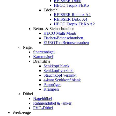
REISSER Dribo
HECO Tropix FlaKo
Edelstahl
REISSER Retinox A2
REISSER Dribo A4
HECO Tropix FlaKo A2
Beton- & Steinschrauben
HECO Multi-Monti
Fischer-Betonschrauben
EUROTec-Betonschrauben
Nägel
Sparrennägel
Kammnägel
Drahtstifte
Senkkopf blank
Senkkopf verzinkt
Stauchkopf verzinkt
4-kant Senkkopf blank
Pappnägel
Krampen
Dübel
Nageldübel
Rahmendübel & -anker
PVC-Dübel
Werkzeuge