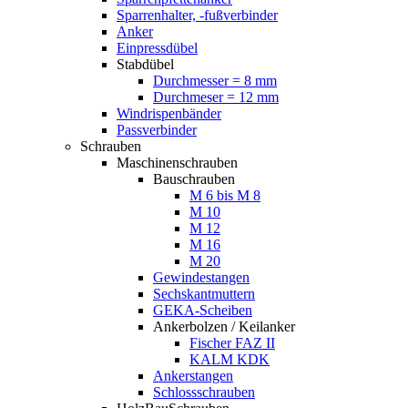
Sparrenhalter, -fußverbinder
Anker
Einpressdübel
Stabdübel
Durchmesser = 8 mm
Durchmeser = 12 mm
Windrispenbänder
Passverbinder
Schrauben
Maschinenschrauben
Bauschrauben
M 6 bis M 8
M 10
M 12
M 16
M 20
Gewindestangen
Sechskantmuttern
GEKA-Scheiben
Ankerbolzen / Keilanker
Fischer FAZ II
KALM KDK
Ankerstangen
Schlossschrauben