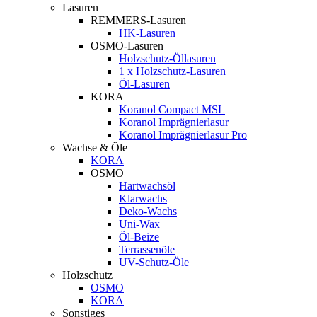
Lasuren
REMMERS-Lasuren
HK-Lasuren
OSMO-Lasuren
Holzschutz-Öllasuren
1 x Holzschutz-Lasuren
Öl-Lasuren
KORA
Koranol Compact MSL
Koranol Imprägnierlasur
Koranol Imprägnierlasur Pro
Wachse & Öle
KORA
OSMO
Hartwachsöl
Klarwachs
Deko-Wachs
Uni-Wax
Öl-Beize
Terrassenöle
UV-Schutz-Öle
Holzschutz
OSMO
KORA
Sonstiges