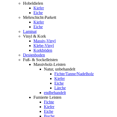
Hobeldielen
Kiefer
Eiche
Mehrschicht-Parkett
Kiefer
Eiche
Laminat
Vinyl & Kork
Massiv-Vinyl
Klebe-Vinyl
Korkböden
Designboden
Fuß- & Sockelleisten
Massivholz-Leisten
Natur, unbehandelt
Fichte/Tanne/Nadelholz
Kiefer
Eiche
Lärche
endbehandelt
Furnierte Leisten
Fichte
Kiefer
Eiche
Buche