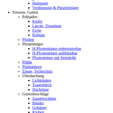
Holzpaste
Verdünnung & Pinselreiniger
Terrasse, Garten
Palisaden
Kiefer
Lärche, Douglasie
Eiche
Robinie
Pfosten
Pfostenträger
H-Pfostenträger einbetonierbar
H-Pfostenträger aufdübelbar
Pfostenträger mit Steindolle
Pfähle
Pfahlstützen
Zäune, Sichtschutz
Überdachung
Lichtplatten
Trapezblech
Dachrinne
Gartenbeschläge
Zaunbeschläge
Bänder
Gehänge
Kloben