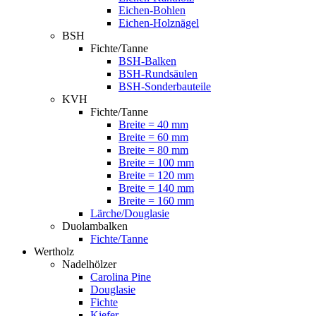
Eichen-Bohlen
Eichen-Holznägel
BSH
Fichte/Tanne
BSH-Balken
BSH-Rundsäulen
BSH-Sonderbauteile
KVH
Fichte/Tanne
Breite = 40 mm
Breite = 60 mm
Breite = 80 mm
Breite = 100 mm
Breite = 120 mm
Breite = 140 mm
Breite = 160 mm
Lärche/Douglasie
Duolambalken
Fichte/Tanne
Wertholz
Nadelhölzer
Carolina Pine
Douglasie
Fichte
Kiefer