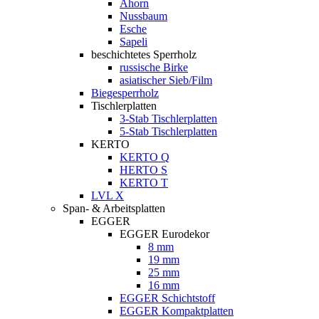
Ahorn
Nussbaum
Esche
Sapeli
beschichtetes Sperrholz
russische Birke
asiatischer Sieb/Film
Biegesperrholz
Tischlerplatten
3-Stab Tischlerplatten
5-Stab Tischlerplatten
KERTO
KERTO Q
HERTO S
KERTO T
LVL X
Span- & Arbeitsplatten
EGGER
EGGER Eurodekor
8 mm
19 mm
25 mm
16 mm
EGGER Schichtstoff
EGGER Kompaktplatten