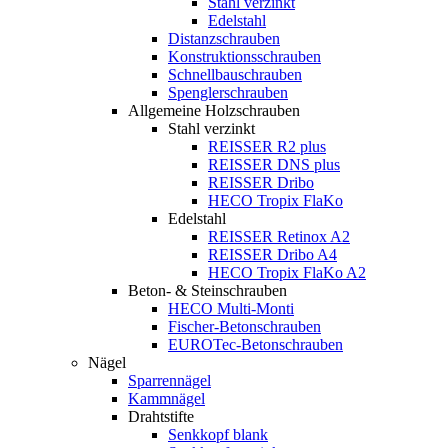
Stahl verzinkt
Edelstahl
Distanzschrauben
Konstruktionsschrauben
Schnellbauschrauben
Spenglerschrauben
Allgemeine Holzschrauben
Stahl verzinkt
REISSER R2 plus
REISSER DNS plus
REISSER Dribo
HECO Tropix FlaKo
Edelstahl
REISSER Retinox A2
REISSER Dribo A4
HECO Tropix FlaKo A2
Beton- & Steinschrauben
HECO Multi-Monti
Fischer-Betonschrauben
EUROTec-Betonschrauben
Nägel
Sparrennägel
Kammnägel
Drahtstifte
Senkkopf blank