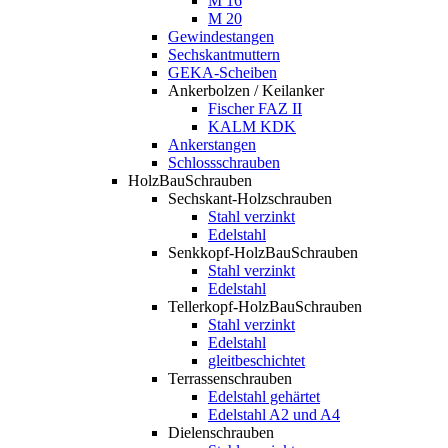
M 16
M 20
Gewindestangen
Sechskantmuttern
GEKA-Scheiben
Ankerbolzen / Keilanker
Fischer FAZ II
KALM KDK
Ankerstangen
Schlossschrauben
HolzBauSchrauben
Sechskant-Holzschrauben
Stahl verzinkt
Edelstahl
Senkkopf-HolzBauSchrauben
Stahl verzinkt
Edelstahl
Tellerkopf-HolzBauSchrauben
Stahl verzinkt
Edelstahl
gleitbeschichtet
Terrassenschrauben
Edelstahl gehärtet
Edelstahl A2 und A4
Dielenschrauben