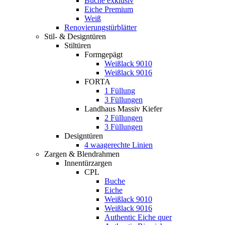
Buche exklusiv
Eiche Premium
Weiß
Renovierungstürblätter
Stil- & Designtüren
Stiltüren
Formgepägt
Weißlack 9010
Weißlack 9016
FORTA
1 Füllung
3 Füllungen
Landhaus Massiv Kiefer
2 Füllungen
3 Füllungen
Designtüren
4 waagerechte Linien
Zargen & Blendrahmen
Innentürzargen
CPL
Buche
Eiche
Weißlack 9010
Weißlack 9016
Authentic Eiche quer