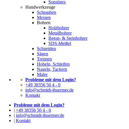
Sonstiges
Handwerkzeuge
Schrauben
Messen
Bohren
Holzbohrer
Metallbohrer
Beton- & Steinbohrer
SDS-Meißel
Schneiden
Sägen
Trennen
Hobeln, Schleifen
Nageln, Tackern
Maler
Probleme mit dem Login?
+49 38356 50 4 - 0
info@schmidt-thuermer.de
Kontakt
Probleme mit dem Login?
|
+49 38356 50 4 - 0
|
info@schmidt-thuermer.de
|
Kontakt