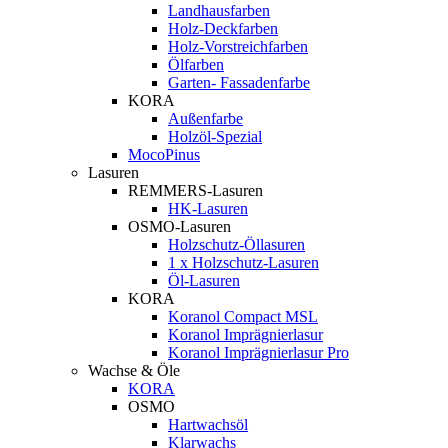
Landhausfarben
Holz-Deckfarben
Holz-Vorstreichfarben
Ölfarben
Garten- Fassadenfarbe
KORA
Außenfarbe
Holzöl-Spezial
MocoPinus
Lasuren
REMMERS-Lasuren
HK-Lasuren
OSMO-Lasuren
Holzschutz-Öllasuren
1 x Holzschutz-Lasuren
Öl-Lasuren
KORA
Koranol Compact MSL
Koranol Imprägnierlasur
Koranol Imprägnierlasur Pro
Wachse & Öle
KORA
OSMO
Hartwachsöl
Klarwachs