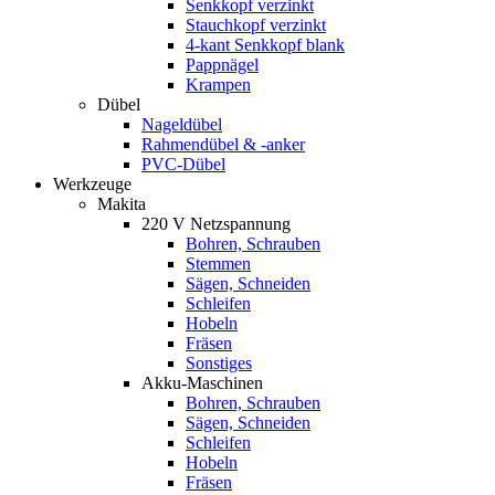
Senkkopf verzinkt
Stauchkopf verzinkt
4-kant Senkkopf blank
Pappnägel
Krampen
Dübel
Nageldübel
Rahmendübel & -anker
PVC-Dübel
Werkzeuge
Makita
220 V Netzspannung
Bohren, Schrauben
Stemmen
Sägen, Schneiden
Schleifen
Hobeln
Fräsen
Sonstiges
Akku-Maschinen
Bohren, Schrauben
Sägen, Schneiden
Schleifen
Hobeln
Fräsen