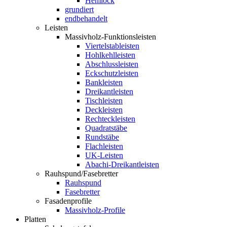
Hemlock
grundiert
endbehandelt
Leisten
Massivholz-Funktionsleisten
Viertelstableisten
Hohlkehlleisten
Abschlussleisten
Eckschutzleisten
Bankleisten
Dreikantleisten
Tischleisten
Deckleisten
Rechteckleisten
Quadratstäbe
Rundstäbe
Flachleisten
UK-Leisten
Abachi-Dreikantleisten
Rauhspund/Fasebretter
Rauhspund
Fasebretter
Fasadenprofile
Massivholz-Profile
Platten