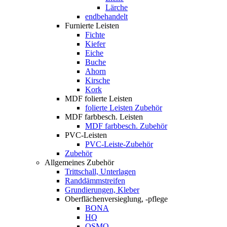
Lärche
endbehandelt
Furnierte Leisten
Fichte
Kiefer
Eiche
Buche
Ahorn
Kirsche
Kork
MDF folierte Leisten
folierte Leisten Zubehör
MDF farbbesch. Leisten
MDF farbbesch. Zubehör
PVC-Leisten
PVC-Leiste-Zubehör
Zubehör
Allgemeines Zubehör
Trittschall, Unterlagen
Randdämmstreifen
Grundierungen, Kleber
Oberflächenversieglung, -pflege
BONA
HQ
OSMO