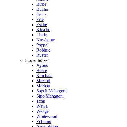
Birke
Buche
Eiche
Erle
Esche
Kirsche
Linde
Nussbaum
Pappel
Robinie
Rüster
Exotenhölzer
Ayous
Bosse
Kambala
Meranti
Merbau
Sapeli Mahagoni
Sipo Mahagoni
Teak
Wawa
Wenge
Whitewood
Zebrano
Amazakoue