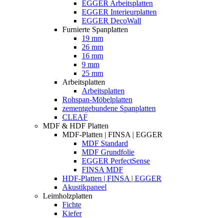
EGGER Arbeitsplatten
EGGER Interieurplatten
EGGER DecoWall
Furnierte Spanplatten
19 mm
26 mm
16 mm
9 mm
25 mm
Arbeitsplatten
Arbeitsplatten
Rohspan-Möbelplatten
zementgebundene Spanplatten
CLEAF
MDF & HDF Platten
MDF-Platten | FINSA | EGGER
MDF Standard
MDF Grundfolie
EGGER PerfectSense
FINSA MDF
HDF-Platten | FINSA | EGGER
Akustikpaneel
Leimholzplatten
Fichte
Kiefer