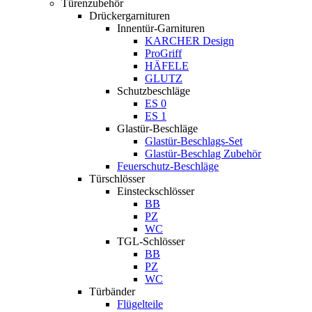
Türenzubehör
Drückergarnituren
Innentür-Garnituren
KARCHER Design
ProGriff
HÄFELE
GLUTZ
Schutzbeschläge
ES 0
ES 1
Glastür-Beschläge
Glastür-Beschlags-Set
Glastür-Beschlag Zubehör
Feuerschutz-Beschläge
Türschlösser
Einsteckschlösser
BB
PZ
WC
TGL-Schlösser
BB
PZ
WC
Türbänder
Flügelteile