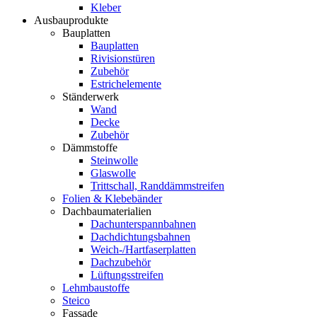
Kleber
Ausbauprodukte
Bauplatten
Bauplatten
Rivisionstüren
Zubehör
Estrichelemente
Ständerwerk
Wand
Decke
Zubehör
Dämmstoffe
Steinwolle
Glaswolle
Trittschall, Randdämmstreifen
Folien & Klebebänder
Dachbaumaterialien
Dachunterspannbahnen
Dachdichtungsbahnen
Weich-/Hartfaserplatten
Dachzubehör
Lüftungsstreifen
Lehmbaustoffe
Steico
Fassade