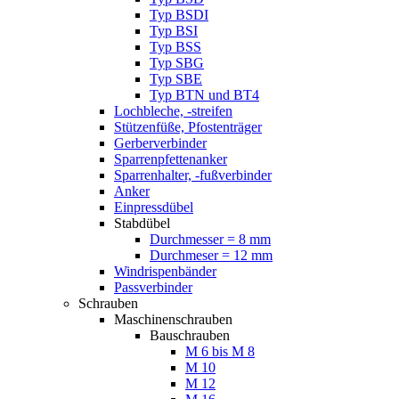
Typ BSDI
Typ BSI
Typ BSS
Typ SBG
Typ SBE
Typ BTN und BT4
Lochbleche, -streifen
Stützenfüße, Pfostenträger
Gerberverbinder
Sparrenpfettenanker
Sparrenhalter, -fußverbinder
Anker
Einpressdübel
Stabdübel
Durchmesser = 8 mm
Durchmeser = 12 mm
Windrispenbänder
Passverbinder
Schrauben
Maschinenschrauben
Bauschrauben
M 6 bis M 8
M 10
M 12