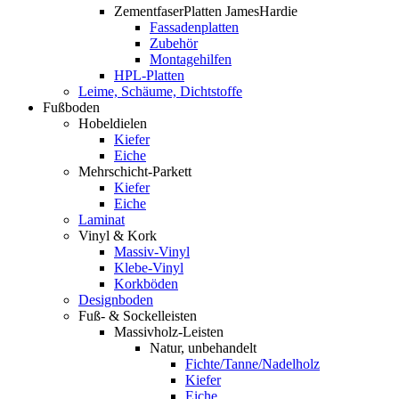
ZementfaserPlatten JamesHardie
Fassadenplatten
Zubehör
Montagehilfen
HPL-Platten
Leime, Schäume, Dichtstoffe
Fußboden
Hobeldielen
Kiefer
Eiche
Mehrschicht-Parkett
Kiefer
Eiche
Laminat
Vinyl & Kork
Massiv-Vinyl
Klebe-Vinyl
Korkböden
Designboden
Fuß- & Sockelleisten
Massivholz-Leisten
Natur, unbehandelt
Fichte/Tanne/Nadelholz
Kiefer
Eiche