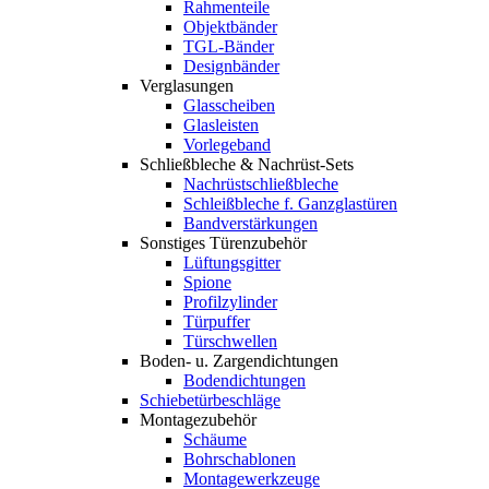
Rahmenteile
Objektbänder
TGL-Bänder
Designbänder
Verglasungen
Glasscheiben
Glasleisten
Vorlegeband
Schließbleche & Nachrüst-Sets
Nachrüstschließbleche
Schleißbleche f. Ganzglastüren
Bandverstärkungen
Sonstiges Türenzubehör
Lüftungsgitter
Spione
Profilzylinder
Türpuffer
Türschwellen
Boden- u. Zargendichtungen
Bodendichtungen
Schiebetürbeschläge
Montagezubehör
Schäume
Bohrschablonen
Montagewerkzeuge