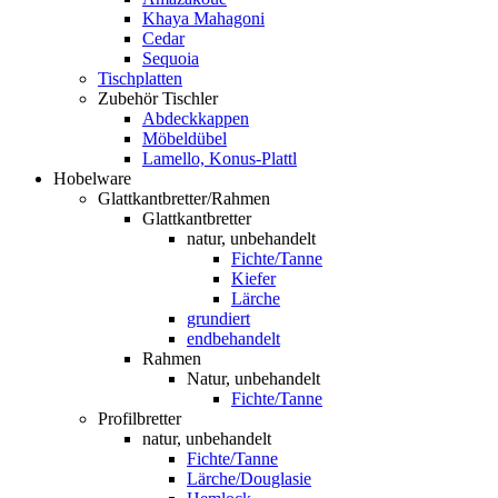
Khaya Mahagoni
Cedar
Sequoia
Tischplatten
Zubehör Tischler
Abdeckkappen
Möbeldübel
Lamello, Konus-Plattl
Hobelware
Glattkantbretter/Rahmen
Glattkantbretter
natur, unbehandelt
Fichte/Tanne
Kiefer
Lärche
grundiert
endbehandelt
Rahmen
Natur, unbehandelt
Fichte/Tanne
Profilbretter
natur, unbehandelt
Fichte/Tanne
Lärche/Douglasie