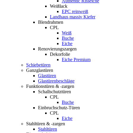
Authentic Risseiche
Weißlack
EPC reinweiß
Landhaus massiv Kiefer
Blendrahmen
CPL
Weiß
Buche
Eiche
Renovierungszargen
Dekorfolie
Eiche Premium
Schiebetüren
Ganzglastüren
Glastüren
Glastürenbeschläge
Funktionstüren & -zargen
Schallschutztüren
CPL
Buche
Einbruchschutz-Türen
CPL
Eiche
Stahltüren & -zargen
Stahltüren