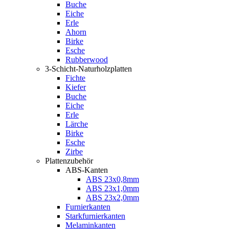
Buche
Eiche
Erle
Ahorn
Birke
Esche
Rubberwood
3-Schicht-Naturholzplatten
Fichte
Kiefer
Buche
Eiche
Erle
Lärche
Birke
Esche
Zirbe
Plattenzubehör
ABS-Kanten
ABS 23x0,8mm
ABS 23x1,0mm
ABS 23x2,0mm
Furnierkanten
Starkfurnierkanten
Melaminkanten