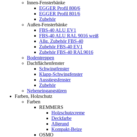
Innen-Fensterbänke
EGGER Profil 800/6
EGGER Profil 801/6
Zubehör
Außen-Fensterbänke
FBS-40 ALU EV1
FBS-40 ALU RAL 9016 weiß
Allg. Zubehör FBS-40
Zubehör FBS-40 EV1
Zubehör FBS-40 RAL9016
Bodentreppen
Dachflächenfenster
Schwingfenster
Klapp-Schwingfenster
Ausstiegsfenster
Zubehör
Nebeneingangstüren
Farben, Holzschutz
Farben
REMMERS
Holzschutzcreme
Deckfarbe
Allgrund
Kompakt-Beize
OSMO