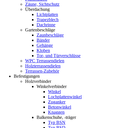
Zäune, Sichtschutz
Überdachung
Lichtplatten
Trapezblech
Dachrinne
Gartenbeschläge
Zaunbeschläge
Bänder
Gehänge
Kloben
Tor- und Türverschlüsse
WPC Terrassendielen
Holzterrassendielen
Terrassen-Zubehör
Befestigungen
Holzverbinder
Winkelverbinder
Winkel
Lochplattenwinkel
Zuganker
Betonwinkel
Knaggen
Balkenschuhe, -träger
Typ BSN
Typ BSD