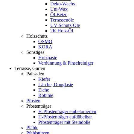
Deko-Wachs
Uni-Wax
Öl-Beize
Terrassenöle
UV-Schutz-Öle
2K Holz-Öl
Holzschutz
OSMO
KORA
Sonstiges
Holzpaste
Verdünnung & Pinselreiniger
Terrasse, Garten
Palisaden
Kiefer
Lärche, Douglasie
Eiche
Robinie
Pfosten
Pfostenträger
H-Pfostenträger einbetonierbar
H-Pfostenträger aufdübelbar
Pfostenträger mit Steindolle
Pfähle
Pfahlstützen