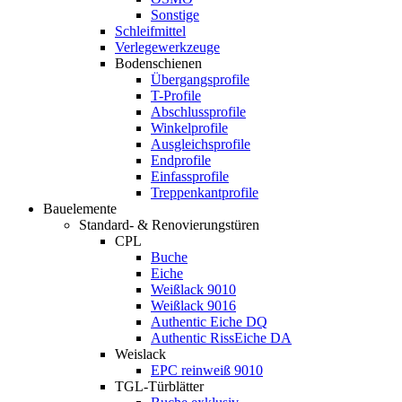
Sonstige
Schleifmittel
Verlegewerkzeuge
Bodenschienen
Übergangsprofile
T-Profile
Abschlussprofile
Winkelprofile
Ausgleichsprofile
Endprofile
Einfassprofile
Treppenkantprofile
Bauelemente
Standard- & Renovierungstüren
CPL
Buche
Eiche
Weißlack 9010
Weißlack 9016
Authentic Eiche DQ
Authentic RissEiche DA
Weislack
EPC reinweiß 9010
TGL-Türblätter