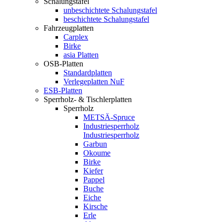
Schalungstafel
unbeschichtete Schalungstafel
beschichtete Schalungstafel
Fahrzeugplatten
Carplex
Birke
asia Platten
OSB-Platten
Standardplatten
Verlegeplatten NuF
ESB-Platten
Sperrholz- & Tischlerplatten
Sperrholz
METSÄ-Spruce
Industriesperrholz
Industriesperrholz
Garbun
Okoume
Birke
Kiefer
Pappel
Buche
Eiche
Kirsche
Erle