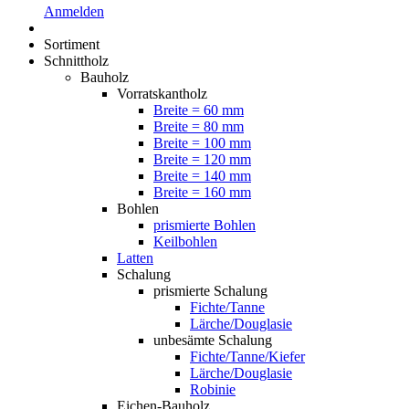
Anmelden
Sortiment
Schnittholz
Bauholz
Vorratskantholz
Breite = 60 mm
Breite = 80 mm
Breite = 100 mm
Breite = 120 mm
Breite = 140 mm
Breite = 160 mm
Bohlen
prismierte Bohlen
Keilbohlen
Latten
Schalung
prismierte Schalung
Fichte/Tanne
Lärche/Douglasie
unbesämte Schalung
Fichte/Tanne/Kiefer
Lärche/Douglasie
Robinie
Eichen-Bauholz