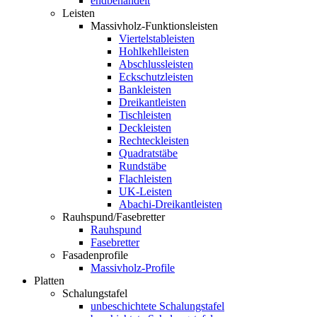
endbehandelt
Leisten
Massivholz-Funktionsleisten
Viertelstableisten
Hohlkehlleisten
Abschlussleisten
Eckschutzleisten
Bankleisten
Dreikantleisten
Tischleisten
Deckleisten
Rechteckleisten
Quadratstäbe
Rundstäbe
Flachleisten
UK-Leisten
Abachi-Dreikantleisten
Rauhspund/Fasebretter
Rauhspund
Fasebretter
Fasadenprofile
Massivholz-Profile
Platten
Schalungstafel
unbeschichtete Schalungstafel