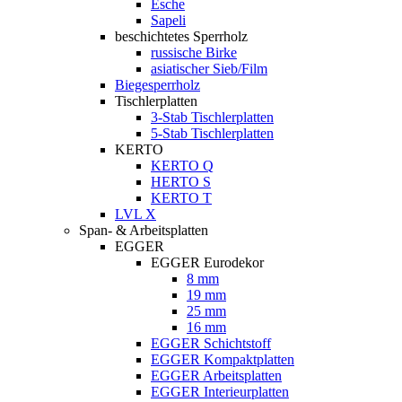
Esche
Sapeli
beschichtetes Sperrholz
russische Birke
asiatischer Sieb/Film
Biegesperrholz
Tischlerplatten
3-Stab Tischlerplatten
5-Stab Tischlerplatten
KERTO
KERTO Q
HERTO S
KERTO T
LVL X
Span- & Arbeitsplatten
EGGER
EGGER Eurodekor
8 mm
19 mm
25 mm
16 mm
EGGER Schichtstoff
EGGER Kompaktplatten
EGGER Arbeitsplatten
EGGER Interieurplatten