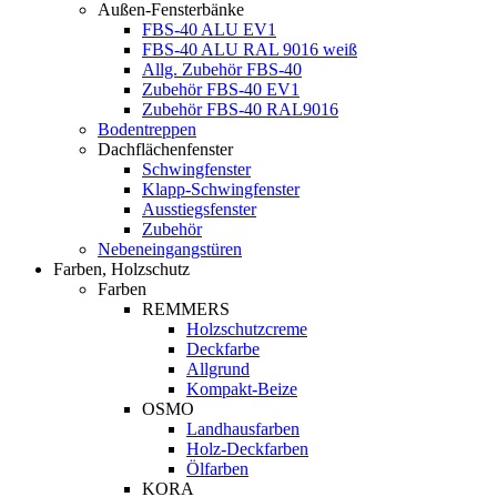
Außen-Fensterbänke
FBS-40 ALU EV1
FBS-40 ALU RAL 9016 weiß
Allg. Zubehör FBS-40
Zubehör FBS-40 EV1
Zubehör FBS-40 RAL9016
Bodentreppen
Dachflächenfenster
Schwingfenster
Klapp-Schwingfenster
Ausstiegsfenster
Zubehör
Nebeneingangstüren
Farben, Holzschutz
Farben
REMMERS
Holzschutzcreme
Deckfarbe
Allgrund
Kompakt-Beize
OSMO
Landhausfarben
Holz-Deckfarben
Ölfarben
KORA