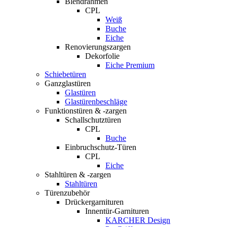
Blendrahmen
CPL
Weiß
Buche
Eiche
Renovierungszargen
Dekorfolie
Eiche Premium
Schiebetüren
Ganzglastüren
Glastüren
Glastürenbeschläge
Funktionstüren & -zargen
Schallschutztüren
CPL
Buche
Einbruchschutz-Türen
CPL
Eiche
Stahltüren & -zargen
Stahltüren
Türenzubehör
Drückergarnituren
Innentür-Garnituren
KARCHER Design