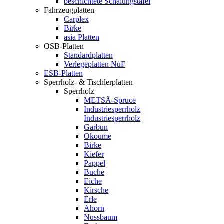
beschichtete Schalungstafel
Fahrzeugplatten
Carplex
Birke
asia Platten
OSB-Platten
Standardplatten
Verlegeplatten NuF
ESB-Platten
Sperrholz- & Tischlerplatten
Sperrholz
METSÄ-Spruce
Industriesperrholz
Industriesperrholz
Garbun
Okoume
Birke
Kiefer
Pappel
Buche
Eiche
Kirsche
Erle
Ahorn
Nussbaum