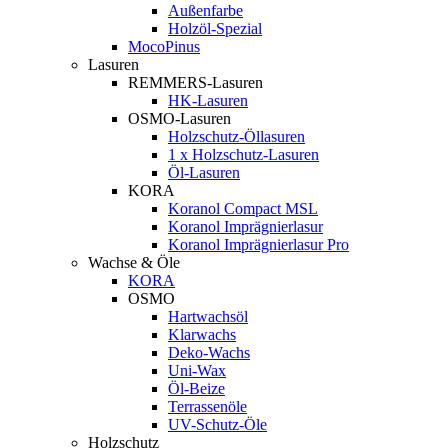
Außenfarbe
Holzöl-Spezial
MocoPinus
Lasuren
REMMERS-Lasuren
HK-Lasuren
OSMO-Lasuren
Holzschutz-Öllasuren
1 x Holzschutz-Lasuren
Öl-Lasuren
KORA
Koranol Compact MSL
Koranol Imprägnierlasur
Koranol Imprägnierlasur Pro
Wachse & Öle
KORA
OSMO
Hartwachsöl
Klarwachs
Deko-Wachs
Uni-Wax
Öl-Beize
Terrassenöle
UV-Schutz-Öle
Holzschutz