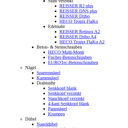
Stahl verzinkt
REISSER R2 plus
REISSER DNS plus
REISSER Dribo
HECO Tropix FlaKo
Edelstahl
REISSER Retinox A2
REISSER Dribo A4
HECO Tropix FlaKo A2
Beton- & Steinschrauben
HECO Multi-Monti
Fischer-Betonschrauben
EUROTec-Betonschrauben
Nägel
Sparrennägel
Kammnägel
Drahtstifte
Senkkopf blank
Senkkopf verzinkt
Stauchkopf verzinkt
4-kant Senkkopf blank
Pappnägel
Krampen
Dübel
Nageldübel