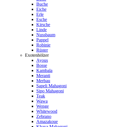
Buche
Eiche
Erle
Esche
Kirsche
Linde
Nussbaum
Pappel
Robinie
Rüster
Exotenhölzer
Ayous
Bosse
Kambala
Meranti
Merbau
Sapeli Mahagoni
Sipo Mahagoni
Teak
Wawa
Wenge
Whitewood
Zebrano
Amazakoue
Khaya Mahagoni