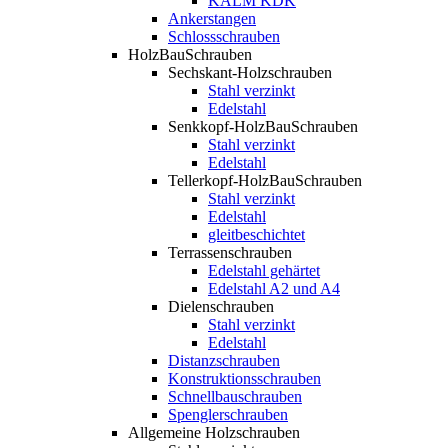
KALM KDK
Ankerstangen
Schlossschrauben
HolzBauSchrauben
Sechskant-Holzschrauben
Stahl verzinkt
Edelstahl
Senkkopf-HolzBauSchrauben
Stahl verzinkt
Edelstahl
Tellerkopf-HolzBauSchrauben
Stahl verzinkt
Edelstahl
gleitbeschichtet
Terrassenschrauben
Edelstahl gehärtet
Edelstahl A2 und A4
Dielenschrauben
Stahl verzinkt
Edelstahl
Distanzschrauben
Konstruktionsschrauben
Schnellbauschrauben
Spenglerschrauben
Allgemeine Holzschrauben