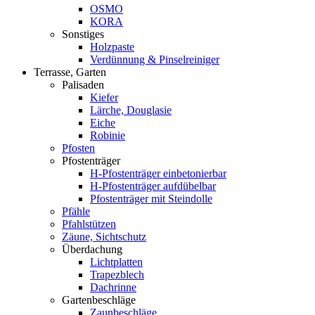
OSMO
KORA
Sonstiges
Holzpaste
Verdünnung & Pinselreiniger
Terrasse, Garten
Palisaden
Kiefer
Lärche, Douglasie
Eiche
Robinie
Pfosten
Pfostenträger
H-Pfostenträger einbetonierbar
H-Pfostenträger aufdübelbar
Pfostenträger mit Steindolle
Pfähle
Pfahlstützen
Zäune, Sichtschutz
Überdachung
Lichtplatten
Trapezblech
Dachrinne
Gartenbeschläge
Zaunbeschläge