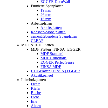
EGGER DecoWall
Furnierte Spanplatten
19 mm
26 mm
16 mm
Arbeitsplatten
Arbeitsplatten
Rohspan-Möbelplatten
zementgebundene Spanplatten
CLEAF
MDF & HDF Platten
MDF-Platten | FINSA | EGGER
MDF Standard
MDF Grundfolie
EGGER PerfectSense
FINSA MDF
HDF-Platten | FINSA | EGGER
Akustikpaneel
Leimholzplatten
Fichte
Kiefer
Buche
Eiche
Erle
Ahorn