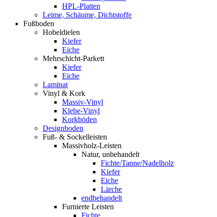
HPL-Platten
Leime, Schäume, Dichtstoffe
Fußboden
Hobeldielen
Kiefer
Eiche
Mehrschicht-Parkett
Kiefer
Eiche
Laminat
Vinyl & Kork
Massiv-Vinyl
Klebe-Vinyl
Korkböden
Designboden
Fuß- & Sockelleisten
Massivholz-Leisten
Natur, unbehandelt
Fichte/Tanne/Nadelholz
Kiefer
Eiche
Lärche
endbehandelt
Furnierte Leisten
Fichte