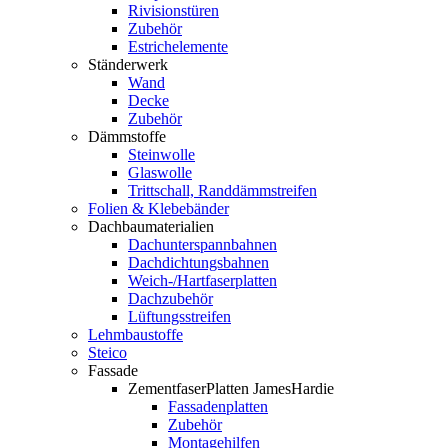
Rivisionstüren
Zubehör
Estrichelemente
Ständerwerk
Wand
Decke
Zubehör
Dämmstoffe
Steinwolle
Glaswolle
Trittschall, Randdämmstreifen
Folien & Klebebänder
Dachbaumaterialien
Dachunterspannbahnen
Dachdichtungsbahnen
Weich-/Hartfaserplatten
Dachzubehör
Lüftungsstreifen
Lehmbaustoffe
Steico
Fassade
ZementfaserPlatten JamesHardie
Fassadenplatten
Zubehör
Montagehilfen