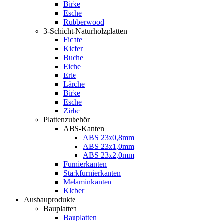
Birke
Esche
Rubberwood
3-Schicht-Naturholzplatten
Fichte
Kiefer
Buche
Eiche
Erle
Lärche
Birke
Esche
Zirbe
Plattenzubehör
ABS-Kanten
ABS 23x0,8mm
ABS 23x1,0mm
ABS 23x2,0mm
Furnierkanten
Starkfurnierkanten
Melaminkanten
Kleber
Ausbauprodukte
Bauplatten
Bauplatten