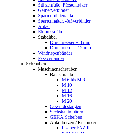
Stützenfüße, Pfostenträger
Gerberverbinder
Sparrenpfettenanker
Sparrenhalter, -fußverbinder
Anker
Einpressdübel
Stabdübel
Durchmesser = 8 mm
Durchmeser = 12 mm
Windrispenbänder
Passverbinder
Schrauben
Maschinenschrauben
Bauschrauben
M 6 bis M 8
M 10
M 12
M 16
M 20
Gewindestangen
Sechskantmuttern
GEKA-Scheiben
Ankerbolzen / Keilanker
Fischer FAZ II