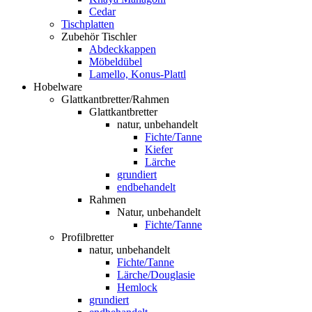
Cedar
Tischplatten
Zubehör Tischler
Abdeckkappen
Möbeldübel
Lamello, Konus-Plattl
Hobelware
Glattkantbretter/Rahmen
Glattkantbretter
natur, unbehandelt
Fichte/Tanne
Kiefer
Lärche
grundiert
endbehandelt
Rahmen
Natur, unbehandelt
Fichte/Tanne
Profilbretter
natur, unbehandelt
Fichte/Tanne
Lärche/Douglasie
Hemlock
grundiert