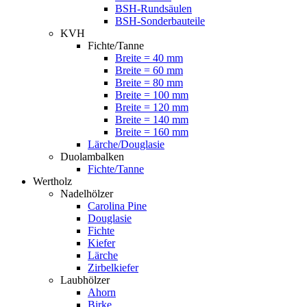
BSH-Rundsäulen
BSH-Sonderbauteile
KVH
Fichte/Tanne
Breite = 40 mm
Breite = 60 mm
Breite = 80 mm
Breite = 100 mm
Breite = 120 mm
Breite = 140 mm
Breite = 160 mm
Lärche/Douglasie
Duolambalken
Fichte/Tanne
Wertholz
Nadelhölzer
Carolina Pine
Douglasie
Fichte
Kiefer
Lärche
Zirbelkiefer
Laubhölzer
Ahorn
Birke