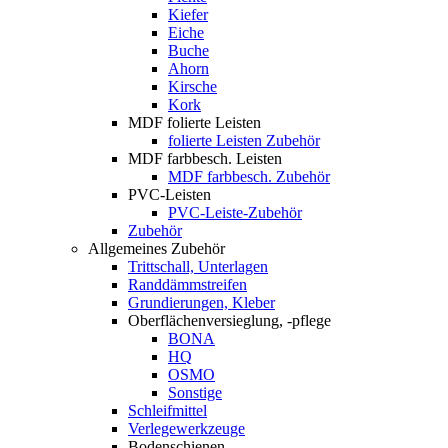
Kiefer
Eiche
Buche
Ahorn
Kirsche
Kork
MDF folierte Leisten
folierte Leisten Zubehör
MDF farbbesch. Leisten
MDF farbbesch. Zubehör
PVC-Leisten
PVC-Leiste-Zubehör
Zubehör
Allgemeines Zubehör
Trittschall, Unterlagen
Randdämmstreifen
Grundierungen, Kleber
Oberflächenversieglung, -pflege
BONA
HQ
OSMO
Sonstige
Schleifmittel
Verlegewerkzeuge
Bodenschienen