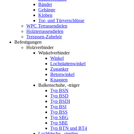
Bänder
Gehänge
Kloben
Tor- und Türverschlüsse
WPC Terrassendielen
Holzterrassendielen
Terrassen-Zubehör
Befestigungen
Holzverbinder
Winkelverbinder
Winkel
Lochplattenwinkel
Zuganker
Betonwinkel
Knaggen
Balkenschuhe, -träger
Typ BSN
Typ BSD
Typ BSDI
Typ BSI
Typ BSS
Typ SBG
Typ SBE
Typ BTN und BT4
Lochbleche, -streifen