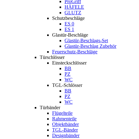
ProGriff
HÄFELE
GLUTZ
Schutzbeschläge
ES 0
ES 1
Glastür-Beschläge
Glastür-Beschlags-Set
Glastür-Beschlag Zubehör
Feuerschutz-Beschläge
Türschlösser
Einsteckschlösser
BB
PZ
WC
TGL-Schlösser
BB
PZ
WC
Türbänder
Flügelteile
Rahmenteile
Objektbänder
TGL-Bänder
Designbänder