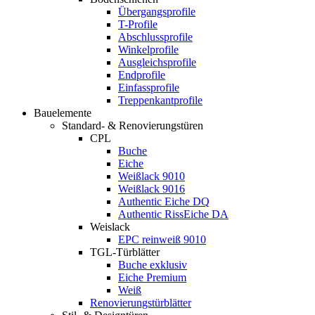
Übergangsprofile
T-Profile
Abschlussprofile
Winkelprofile
Ausgleichsprofile
Endprofile
Einfassprofile
Treppenkantprofile
Bauelemente
Standard- & Renovierungstüren
CPL
Buche
Eiche
Weißlack 9010
Weißlack 9016
Authentic Eiche DQ
Authentic RissEiche DA
Weislack
EPC reinweiß 9010
TGL-Türblätter
Buche exklusiv
Eiche Premium
Weiß
Renovierungstürblätter