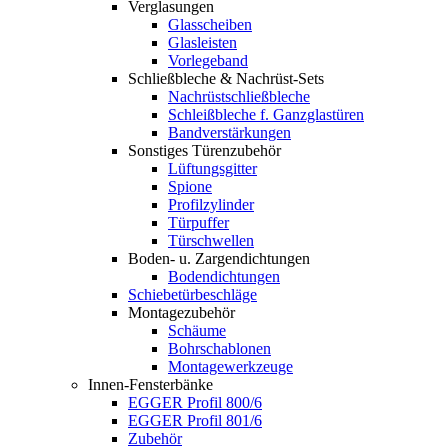
Verglasungen
Glasscheiben
Glasleisten
Vorlegeband
Schließbleche & Nachrüst-Sets
Nachrüstschließbleche
Schleißbleche f. Ganzglastüren
Bandverstärkungen
Sonstiges Türenzubehör
Lüftungsgitter
Spione
Profilzylinder
Türpuffer
Türschwellen
Boden- u. Zargendichtungen
Bodendichtungen
Schiebetürbeschläge
Montagezubehör
Schäume
Bohrschablonen
Montagewerkzeuge
Innen-Fensterbänke
EGGER Profil 800/6
EGGER Profil 801/6
Zubehör