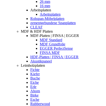
26 mm
16 mm
Arbeitsplatten
Arbeitsplatten
Rohspan-Möbelplatten
zementgebundene Spanplatten
CLEAF
MDF & HDF Platten
MDF-Platten | FINSA | EGGER
MDF Standard
MDF Grundfolie
EGGER PerfectSense
FINSA MDF
HDF-Platten | FINSA | EGGER
Akustikpaneel
Leimholzplatten
Fichte
Kiefer
Buche
Eiche
Erle
Ahorn
Birke
Esche
Rubberwood