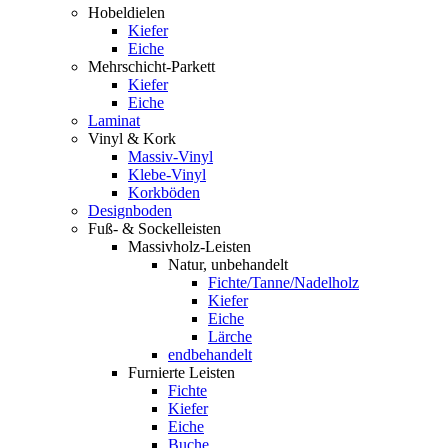
Hobeldielen
Kiefer
Eiche
Mehrschicht-Parkett
Kiefer
Eiche
Laminat
Vinyl & Kork
Massiv-Vinyl
Klebe-Vinyl
Korkböden
Designboden
Fuß- & Sockelleisten
Massivholz-Leisten
Natur, unbehandelt
Fichte/Tanne/Nadelholz
Kiefer
Eiche
Lärche
endbehandelt
Furnierte Leisten
Fichte
Kiefer
Eiche
Buche