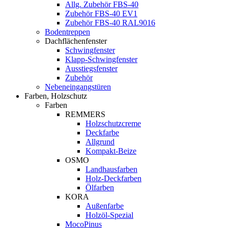
Allg. Zubehör FBS-40
Zubehör FBS-40 EV1
Zubehör FBS-40 RAL9016
Bodentreppen
Dachflächenfenster
Schwingfenster
Klapp-Schwingfenster
Ausstiegsfenster
Zubehör
Nebeneingangstüren
Farben, Holzschutz
Farben
REMMERS
Holzschutzcreme
Deckfarbe
Allgrund
Kompakt-Beize
OSMO
Landhausfarben
Holz-Deckfarben
Ölfarben
KORA
Außenfarbe
Holzöl-Spezial
MocoPinus