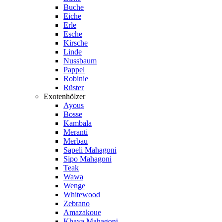
Buche
Eiche
Erle
Esche
Kirsche
Linde
Nussbaum
Pappel
Robinie
Rüster
Exotenhölzer
Ayous
Bosse
Kambala
Meranti
Merbau
Sapeli Mahagoni
Sipo Mahagoni
Teak
Wawa
Wenge
Whitewood
Zebrano
Amazakoue
Khaya Mahagoni