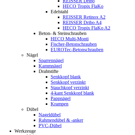
REISSER Dribo
HECO Tropix FlaKo
Edelstahl
REISSER Retinox A2
REISSER Dribo A4
HECO Tropix FlaKo A2
Beton- & Steinschrauben
HECO Multi-Monti
Fischer-Betonschrauben
EUROTec-Betonschrauben
Nägel
Sparrennägel
Kammnägel
Drahtstifte
Senkkopf blank
Senkkopf verzinkt
Stauchkopf verzinkt
4-kant Senkkopf blank
Pappnägel
Krampen
Dübel
Nageldübel
Rahmendübel & -anker
PVC-Dübel
Werkzeuge