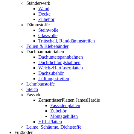
Ständerwerk
Wand
Decke
Zubehör
Dämmstoffe
Steinwolle
Glaswolle
Trittschall, Randdämmstreifen
Folien & Klebebänder
Dachbaumaterialien
Dachunterspannbahnen
Dachdichtungsbahnen
Weich-/Hartfaserplatten
Dachzubehör
Lüftungsstreifen
Lehmbaustoffe
Steico
Fassade
ZementfaserPlatten JamesHardie
Fassadenplatten
Zubehör
Montagehilfen
HPL-Platten
Leime, Schäume, Dichtstoffe
Fußboden