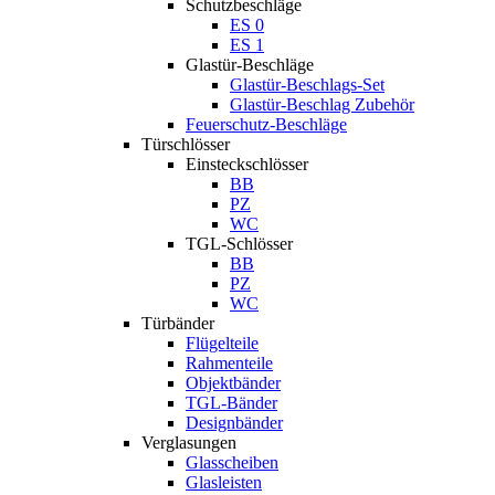
Schutzbeschläge
ES 0
ES 1
Glastür-Beschläge
Glastür-Beschlags-Set
Glastür-Beschlag Zubehör
Feuerschutz-Beschläge
Türschlösser
Einsteckschlösser
BB
PZ
WC
TGL-Schlösser
BB
PZ
WC
Türbänder
Flügelteile
Rahmenteile
Objektbänder
TGL-Bänder
Designbänder
Verglasungen
Glasscheiben
Glasleisten