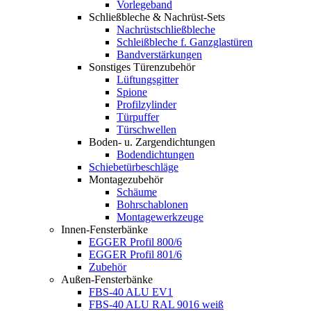
Vorlegeband
Schließbleche & Nachrüst-Sets
Nachrüstschließbleche
Schleißbleche f. Ganzglastüren
Bandverstärkungen
Sonstiges Türenzubehör
Lüftungsgitter
Spione
Profilzylinder
Türpuffer
Türschwellen
Boden- u. Zargendichtungen
Bodendichtungen
Schiebetürbeschläge
Montagezubehör
Schäume
Bohrschablonen
Montagewerkzeuge
Innen-Fensterbänke
EGGER Profil 800/6
EGGER Profil 801/6
Zubehör
Außen-Fensterbänke
FBS-40 ALU EV1
FBS-40 ALU RAL 9016 weiß