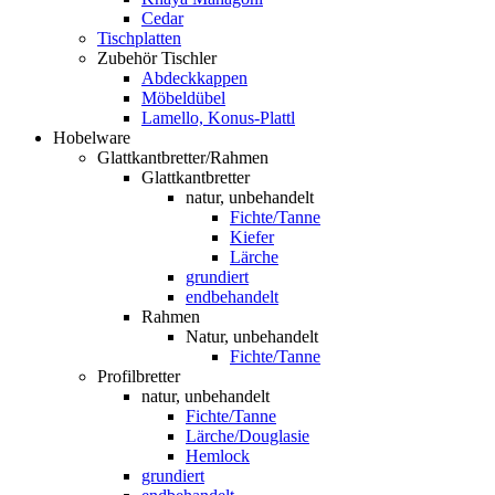
Cedar
Tischplatten
Zubehör Tischler
Abdeckkappen
Möbeldübel
Lamello, Konus-Plattl
Hobelware
Glattkantbretter/Rahmen
Glattkantbretter
natur, unbehandelt
Fichte/Tanne
Kiefer
Lärche
grundiert
endbehandelt
Rahmen
Natur, unbehandelt
Fichte/Tanne
Profilbretter
natur, unbehandelt
Fichte/Tanne
Lärche/Douglasie
Hemlock
grundiert