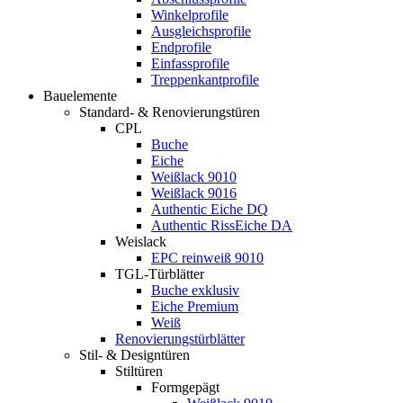
Winkelprofile
Ausgleichsprofile
Endprofile
Einfassprofile
Treppenkantprofile
Bauelemente
Standard- & Renovierungstüren
CPL
Buche
Eiche
Weißlack 9010
Weißlack 9016
Authentic Eiche DQ
Authentic RissEiche DA
Weislack
EPC reinweiß 9010
TGL-Türblätter
Buche exklusiv
Eiche Premium
Weiß
Renovierungstürblätter
Stil- & Designtüren
Stiltüren
Formgepägt