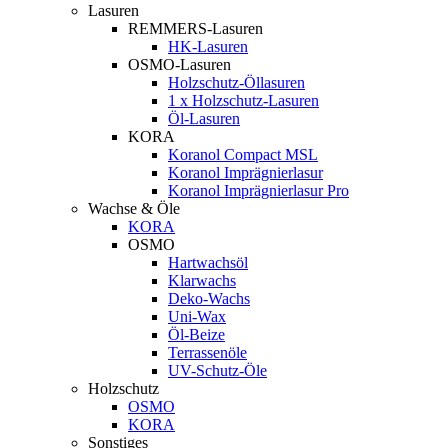
Lasuren
REMMERS-Lasuren
HK-Lasuren
OSMO-Lasuren
Holzschutz-Öllasuren
1 x Holzschutz-Lasuren
Öl-Lasuren
KORA
Koranol Compact MSL
Koranol Imprägnierlasur
Koranol Imprägnierlasur Pro
Wachse & Öle
KORA
OSMO
Hartwachsöl
Klarwachs
Deko-Wachs
Uni-Wax
Öl-Beize
Terrassenöle
UV-Schutz-Öle
Holzschutz
OSMO
KORA
Sonstiges