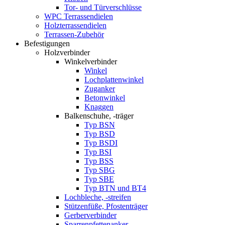
Tor- und Türverschlüsse
WPC Terrassendielen
Holzterrassendielen
Terrassen-Zubehör
Befestigungen
Holzverbinder
Winkelverbinder
Winkel
Lochplattenwinkel
Zuganker
Betonwinkel
Knaggen
Balkenschuhe, -träger
Typ BSN
Typ BSD
Typ BSDI
Typ BSI
Typ BSS
Typ SBG
Typ SBE
Typ BTN und BT4
Lochbleche, -streifen
Stützenfüße, Pfostenträger
Gerberverbinder
Sparrenpfettenanker