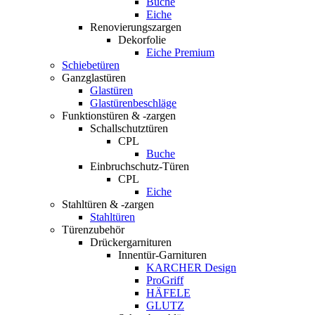
Buche
Eiche
Renovierungszargen
Dekorfolie
Eiche Premium
Schiebetüren
Ganzglastüren
Glastüren
Glastürenbeschläge
Funktionstüren & -zargen
Schallschutztüren
CPL
Buche
Einbruchschutz-Türen
CPL
Eiche
Stahltüren & -zargen
Stahltüren
Türenzubehör
Drückergarnituren
Innentür-Garnituren
KARCHER Design
ProGriff
HÄFELE
GLUTZ