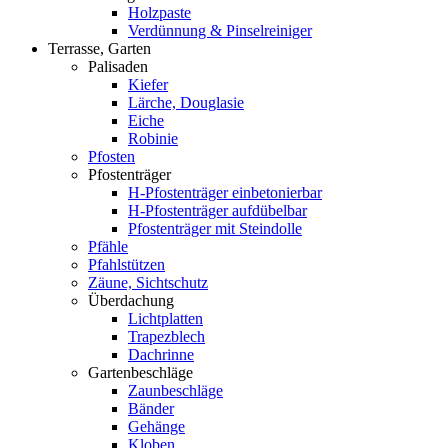
Holzpaste
Verdünnung & Pinselreiniger
Terrasse, Garten
Palisaden
Kiefer
Lärche, Douglasie
Eiche
Robinie
Pfosten
Pfostenträger
H-Pfostenträger einbetonierbar
H-Pfostenträger aufdübelbar
Pfostenträger mit Steindolle
Pfähle
Pfahlstützen
Zäune, Sichtschutz
Überdachung
Lichtplatten
Trapezblech
Dachrinne
Gartenbeschläge
Zaunbeschläge
Bänder
Gehänge
Kloben