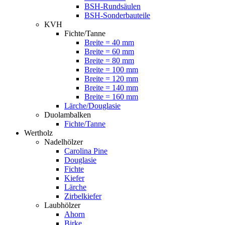
BSH-Rundsäulen
BSH-Sonderbauteile
KVH
Fichte/Tanne
Breite = 40 mm
Breite = 60 mm
Breite = 80 mm
Breite = 100 mm
Breite = 120 mm
Breite = 140 mm
Breite = 160 mm
Lärche/Douglasie
Duolambalken
Fichte/Tanne
Wertholz
Nadelhölzer
Carolina Pine
Douglasie
Fichte
Kiefer
Lärche
Zirbelkiefer
Laubhölzer
Ahorn
Birke