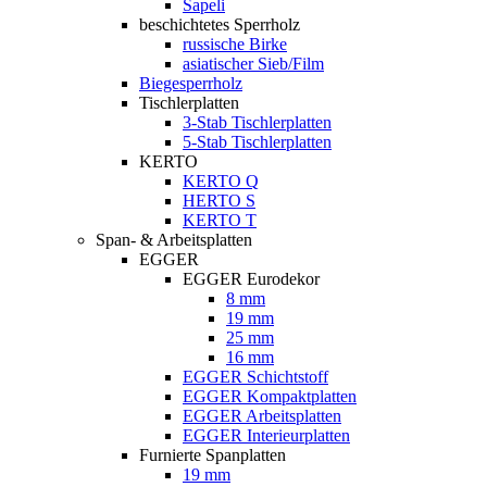
Sapeli
beschichtetes Sperrholz
russische Birke
asiatischer Sieb/Film
Biegesperrholz
Tischlerplatten
3-Stab Tischlerplatten
5-Stab Tischlerplatten
KERTO
KERTO Q
HERTO S
KERTO T
Span- & Arbeitsplatten
EGGER
EGGER Eurodekor
8 mm
19 mm
25 mm
16 mm
EGGER Schichtstoff
EGGER Kompaktplatten
EGGER Arbeitsplatten
EGGER Interieurplatten
Furnierte Spanplatten
19 mm