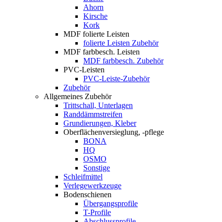
Ahorn
Kirsche
Kork
MDF folierte Leisten
folierte Leisten Zubehör
MDF farbbesch. Leisten
MDF farbbesch. Zubehör
PVC-Leisten
PVC-Leiste-Zubehör
Zubehör
Allgemeines Zubehör
Trittschall, Unterlagen
Randdämmstreifen
Grundierungen, Kleber
Oberflächenversieglung, -pflege
BONA
HQ
OSMO
Sonstige
Schleifmittel
Verlegewerkzeuge
Bodenschienen
Übergangsprofile
T-Profile
Abschlussprofile