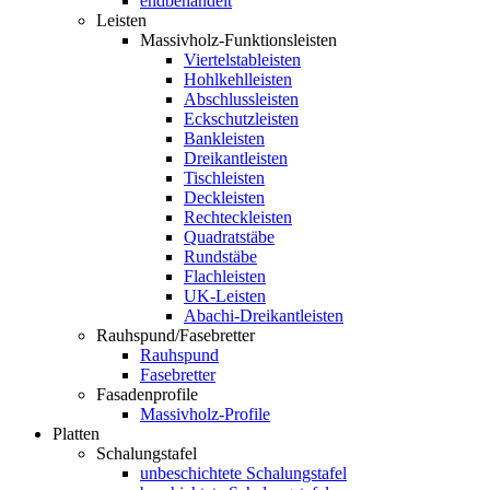
endbehandelt
Leisten
Massivholz-Funktionsleisten
Viertelstableisten
Hohlkehlleisten
Abschlussleisten
Eckschutzleisten
Bankleisten
Dreikantleisten
Tischleisten
Deckleisten
Rechteckleisten
Quadratstäbe
Rundstäbe
Flachleisten
UK-Leisten
Abachi-Dreikantleisten
Rauhspund/Fasebretter
Rauhspund
Fasebretter
Fasadenprofile
Massivholz-Profile
Platten
Schalungstafel
unbeschichtete Schalungstafel