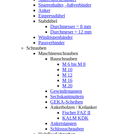
Sparrenhalter, -fußverbinder
Anker
Einpressdübel
Stabdübel
Durchmesser = 8 mm
Durchmeser = 12 mm
Windrispenbänder
Passverbinder
Schrauben
Maschinenschrauben
Bauschrauben
M 6 bis M 8
M 10
M 12
M 16
M 20
Gewindestangen
Sechskantmuttern
GEKA-Scheiben
Ankerbolzen / Keilanker
Fischer FAZ II
KALM KDK
Ankerstangen
Schlossschrauben