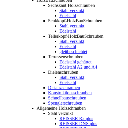
HolzBauSchrauben
Sechskant-Holzschrauben
Stahl verzinkt
Edelstahl
Senkkopf-HolzBauSchrauben
Stahl verzinkt
Edelstahl
Tellerkopf-HolzBauSchrauben
Stahl verzinkt
Edelstahl
gleitbeschichtet
Terrassenschrauben
Edelstahl gehärtet
Edelstahl A2 und A4
Dielenschrauben
Stahl verzinkt
Edelstahl
Distanzschrauben
Konstruktionsschrauben
Schnellbauschrauben
Spenglerschrauben
Allgemeine Holzschrauben
Stahl verzinkt
REISSER R2 plus
REISSER DNS plus