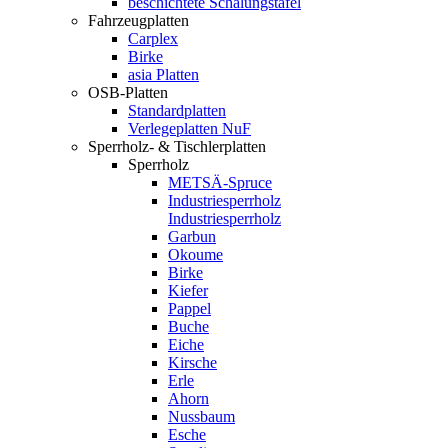
beschichtete Schalungstafel
Fahrzeugplatten
Carplex
Birke
asia Platten
OSB-Platten
Standardplatten
Verlegeplatten NuF
Sperrholz- & Tischlerplatten
Sperrholz
METSÄ-Spruce
Industriesperrholz
Industriesperrholz
Garbun
Okoume
Birke
Kiefer
Pappel
Buche
Eiche
Kirsche
Erle
Ahorn
Nussbaum
Esche