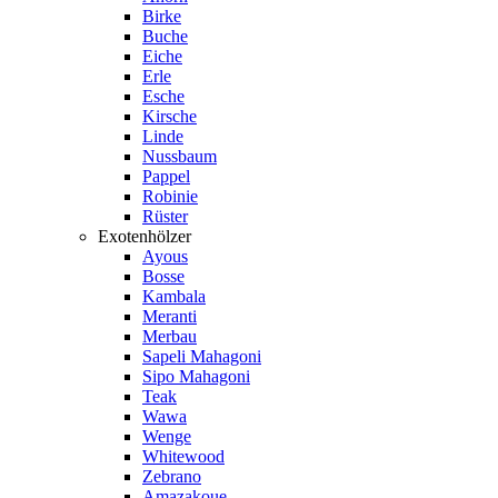
Birke
Buche
Eiche
Erle
Esche
Kirsche
Linde
Nussbaum
Pappel
Robinie
Rüster
Exotenhölzer
Ayous
Bosse
Kambala
Meranti
Merbau
Sapeli Mahagoni
Sipo Mahagoni
Teak
Wawa
Wenge
Whitewood
Zebrano
Amazakoue