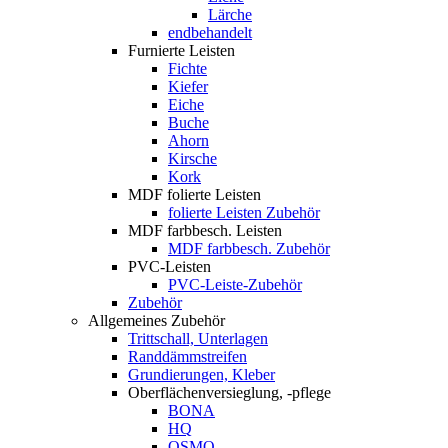
Lärche
endbehandelt
Furnierte Leisten
Fichte
Kiefer
Eiche
Buche
Ahorn
Kirsche
Kork
MDF folierte Leisten
folierte Leisten Zubehör
MDF farbbesch. Leisten
MDF farbbesch. Zubehör
PVC-Leisten
PVC-Leiste-Zubehör
Zubehör
Allgemeines Zubehör
Trittschall, Unterlagen
Randdämmstreifen
Grundierungen, Kleber
Oberflächenversieglung, -pflege
BONA
HQ
OSMO