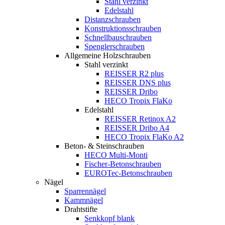
Stahl verzinkt
Edelstahl
Distanzschrauben
Konstruktionsschrauben
Schnellbauschrauben
Spenglerschrauben
Allgemeine Holzschrauben
Stahl verzinkt
REISSER R2 plus
REISSER DNS plus
REISSER Dribo
HECO Tropix FlaKo
Edelstahl
REISSER Retinox A2
REISSER Dribo A4
HECO Tropix FlaKo A2
Beton- & Steinschrauben
HECO Multi-Monti
Fischer-Betonschrauben
EUROTec-Betonschrauben
Nägel
Sparrennägel
Kammnägel
Drahtstifte
Senkkopf blank