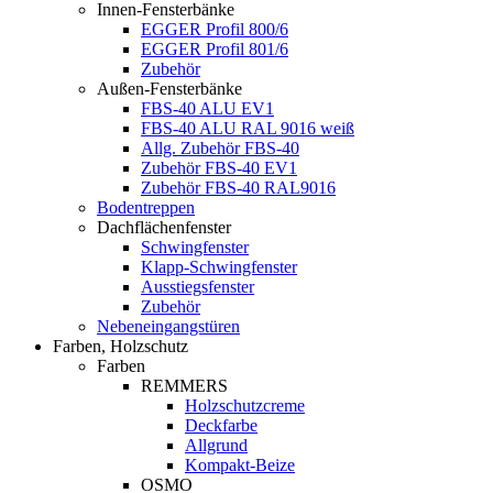
Innen-Fensterbänke
EGGER Profil 800/6
EGGER Profil 801/6
Zubehör
Außen-Fensterbänke
FBS-40 ALU EV1
FBS-40 ALU RAL 9016 weiß
Allg. Zubehör FBS-40
Zubehör FBS-40 EV1
Zubehör FBS-40 RAL9016
Bodentreppen
Dachflächenfenster
Schwingfenster
Klapp-Schwingfenster
Ausstiegsfenster
Zubehör
Nebeneingangstüren
Farben, Holzschutz
Farben
REMMERS
Holzschutzcreme
Deckfarbe
Allgrund
Kompakt-Beize
OSMO