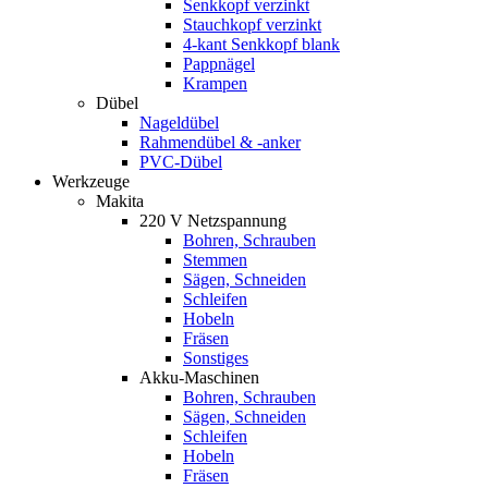
Senkkopf verzinkt
Stauchkopf verzinkt
4-kant Senkkopf blank
Pappnägel
Krampen
Dübel
Nageldübel
Rahmendübel & -anker
PVC-Dübel
Werkzeuge
Makita
220 V Netzspannung
Bohren, Schrauben
Stemmen
Sägen, Schneiden
Schleifen
Hobeln
Fräsen
Sonstiges
Akku-Maschinen
Bohren, Schrauben
Sägen, Schneiden
Schleifen
Hobeln
Fräsen