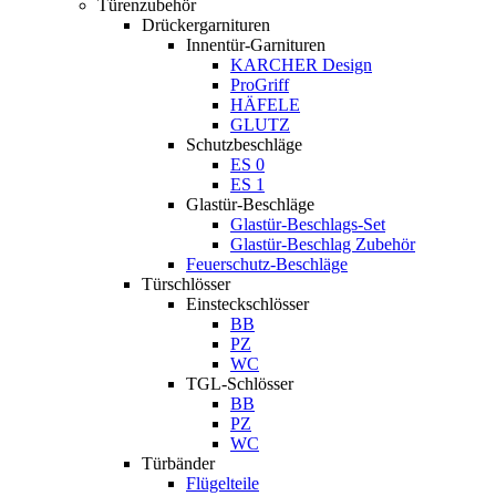
Türenzubehör
Drückergarnituren
Innentür-Garnituren
KARCHER Design
ProGriff
HÄFELE
GLUTZ
Schutzbeschläge
ES 0
ES 1
Glastür-Beschläge
Glastür-Beschlags-Set
Glastür-Beschlag Zubehör
Feuerschutz-Beschläge
Türschlösser
Einsteckschlösser
BB
PZ
WC
TGL-Schlösser
BB
PZ
WC
Türbänder
Flügelteile