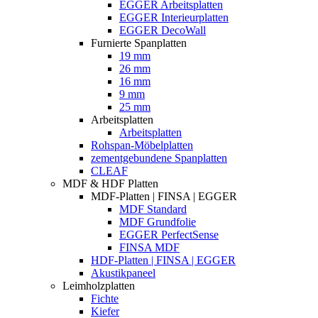
EGGER Arbeitsplatten
EGGER Interieurplatten
EGGER DecoWall
Furnierte Spanplatten
19 mm
26 mm
16 mm
9 mm
25 mm
Arbeitsplatten
Arbeitsplatten
Rohspan-Möbelplatten
zementgebundene Spanplatten
CLEAF
MDF & HDF Platten
MDF-Platten | FINSA | EGGER
MDF Standard
MDF Grundfolie
EGGER PerfectSense
FINSA MDF
HDF-Platten | FINSA | EGGER
Akustikpaneel
Leimholzplatten
Fichte
Kiefer