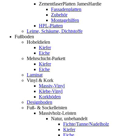
ZementfaserPlatten JamesHardie
Fassadenplatten
Zubehör
Montagehilfen
HPL-Platten
Leime, Schäume, Dichtstoffe
Fußboden
Hobeldielen
Kiefer
Eiche
Mehrschicht-Parkett
Kiefer
Eiche
Laminat
Vinyl & Kork
Massiv-Vinyl
Klebe-Vinyl
Korkböden
Designboden
Fuß- & Sockelleisten
Massivholz-Leisten
Natur, unbehandelt
Fichte/Tanne/Nadelholz
Kiefer
Eiche