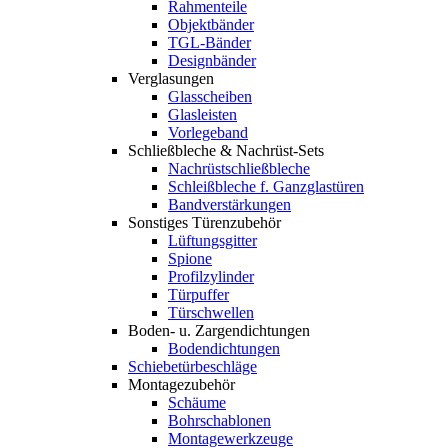
Rahmenteile
Objektbänder
TGL-Bänder
Designbänder
Verglasungen
Glasscheiben
Glasleisten
Vorlegeband
Schließbleche & Nachrüst-Sets
Nachrüstschließbleche
Schleißbleche f. Ganzglastüren
Bandverstärkungen
Sonstiges Türenzubehör
Lüftungsgitter
Spione
Profilzylinder
Türpuffer
Türschwellen
Boden- u. Zargendichtungen
Bodendichtungen
Schiebetürbeschläge
Montagezubehör
Schäume
Bohrschablonen
Montagewerkzeuge