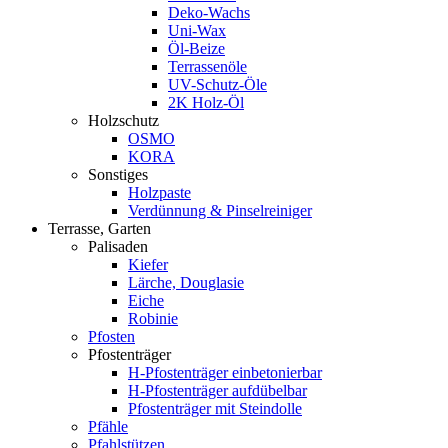
Deko-Wachs
Uni-Wax
Öl-Beize
Terrassenöle
UV-Schutz-Öle
2K Holz-Öl
Holzschutz
OSMO
KORA
Sonstiges
Holzpaste
Verdünnung & Pinselreiniger
Terrasse, Garten
Palisaden
Kiefer
Lärche, Douglasie
Eiche
Robinie
Pfosten
Pfostenträger
H-Pfostenträger einbetonierbar
H-Pfostenträger aufdübelbar
Pfostenträger mit Steindolle
Pfähle
Pfahlstützen