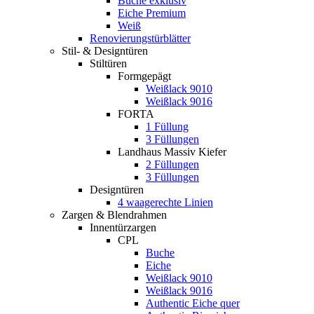
Buche exklusiv
Eiche Premium
Weiß
Renovierungstürblätter
Stil- & Designtüren
Stiltüren
Formgepägt
Weißlack 9010
Weißlack 9016
FORTA
1 Füllung
3 Füllungen
Landhaus Massiv Kiefer
2 Füllungen
3 Füllungen
Designtüren
4 waagerechte Linien
Zargen & Blendrahmen
Innentürzargen
CPL
Buche
Eiche
Weißlack 9010
Weißlack 9016
Authentic Eiche quer