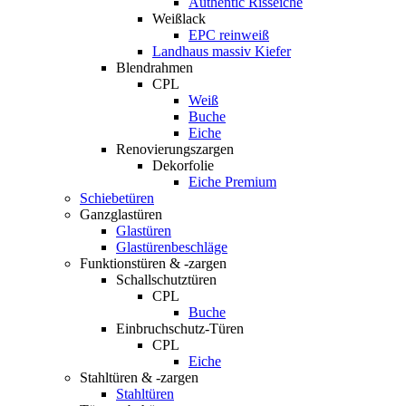
Authentic Risseiche
Weißlack
EPC reinweiß
Landhaus massiv Kiefer
Blendrahmen
CPL
Weiß
Buche
Eiche
Renovierungszargen
Dekorfolie
Eiche Premium
Schiebetüren
Ganzglastüren
Glastüren
Glastürenbeschläge
Funktionstüren & -zargen
Schallschutztüren
CPL
Buche
Einbruchschutz-Türen
CPL
Eiche
Stahltüren & -zargen
Stahltüren