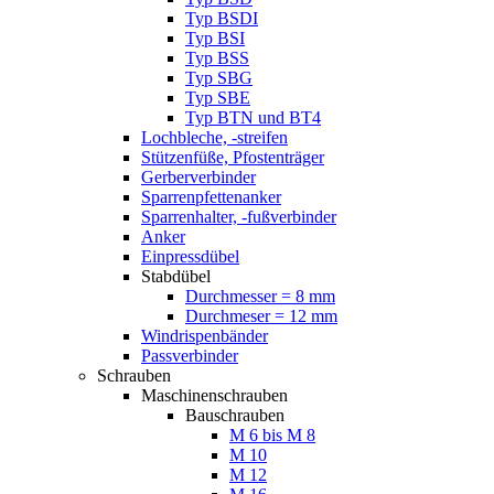
Typ BSDI
Typ BSI
Typ BSS
Typ SBG
Typ SBE
Typ BTN und BT4
Lochbleche, -streifen
Stützenfüße, Pfostenträger
Gerberverbinder
Sparrenpfettenanker
Sparrenhalter, -fußverbinder
Anker
Einpressdübel
Stabdübel
Durchmesser = 8 mm
Durchmeser = 12 mm
Windrispenbänder
Passverbinder
Schrauben
Maschinenschrauben
Bauschrauben
M 6 bis M 8
M 10
M 12