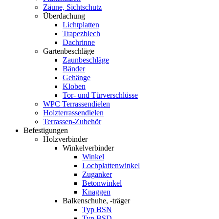
Zäune, Sichtschutz
Überdachung
Lichtplatten
Trapezblech
Dachrinne
Gartenbeschläge
Zaunbeschläge
Bänder
Gehänge
Kloben
Tor- und Türverschlüsse
WPC Terrassendielen
Holzterrassendielen
Terrassen-Zubehör
Befestigungen
Holzverbinder
Winkelverbinder
Winkel
Lochplattenwinkel
Zuganker
Betonwinkel
Knaggen
Balkenschuhe, -träger
Typ BSN
Typ BSD