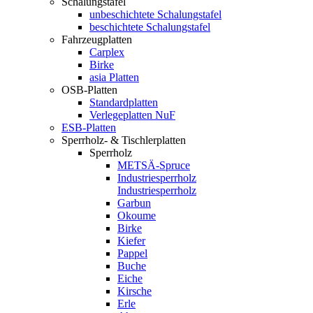
Schalungstafel
unbeschichtete Schalungstafel
beschichtete Schalungstafel
Fahrzeugplatten
Carplex
Birke
asia Platten
OSB-Platten
Standardplatten
Verlegeplatten NuF
ESB-Platten
Sperrholz- & Tischlerplatten
Sperrholz
METSÄ-Spruce
Industriesperrholz
Industriesperrholz
Garbun
Okoume
Birke
Kiefer
Pappel
Buche
Eiche
Kirsche
Erle