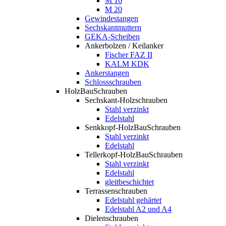
M 16
M 20
Gewindestangen
Sechskantmuttern
GEKA-Scheiben
Ankerbolzen / Keilanker
Fischer FAZ II
KALM KDK
Ankerstangen
Schlossschrauben
HolzBauSchrauben
Sechskant-Holzschrauben
Stahl verzinkt
Edelstahl
Senkkopf-HolzBauSchrauben
Stahl verzinkt
Edelstahl
Tellerkopf-HolzBauSchrauben
Stahl verzinkt
Edelstahl
gleitbeschichtet
Terrassenschrauben
Edelstahl gehärtet
Edelstahl A2 und A4
Dielenschrauben