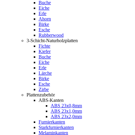
Buche
Eiche
Erle
Ahorn
Birke
Esche
Rubberwood
3-Schicht-Naturholzplatten
Fichte
Kiefer
Buche
Eiche
Erle
Lärche
Birke
Esche
Zirbe
Plattenzubehör
ABS-Kanten
ABS 23x0,8mm
ABS 23x1,0mm
ABS 23x2,0mm
Furnierkanten
Starkfurnierkanten
Melaminkanten