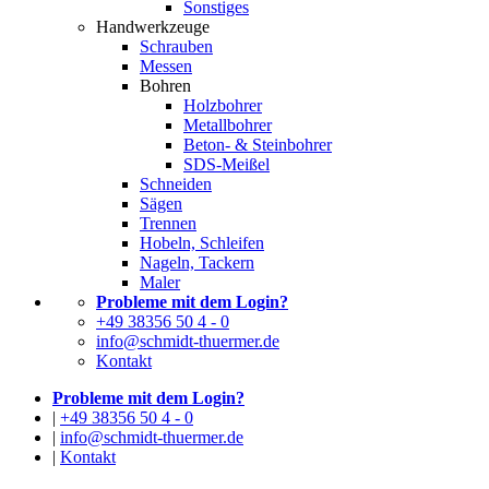
Sonstiges
Handwerkzeuge
Schrauben
Messen
Bohren
Holzbohrer
Metallbohrer
Beton- & Steinbohrer
SDS-Meißel
Schneiden
Sägen
Trennen
Hobeln, Schleifen
Nageln, Tackern
Maler
Probleme mit dem Login?
+49 38356 50 4 - 0
info@schmidt-thuermer.de
Kontakt
Probleme mit dem Login?
|
+49 38356 50 4 - 0
|
info@schmidt-thuermer.de
|
Kontakt