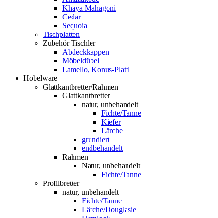
Khaya Mahagoni
Cedar
Sequoia
Tischplatten
Zubehör Tischler
Abdeckkappen
Möbeldübel
Lamello, Konus-Plattl
Hobelware
Glattkantbretter/Rahmen
Glattkantbretter
natur, unbehandelt
Fichte/Tanne
Kiefer
Lärche
grundiert
endbehandelt
Rahmen
Natur, unbehandelt
Fichte/Tanne
Profilbretter
natur, unbehandelt
Fichte/Tanne
Lärche/Douglasie