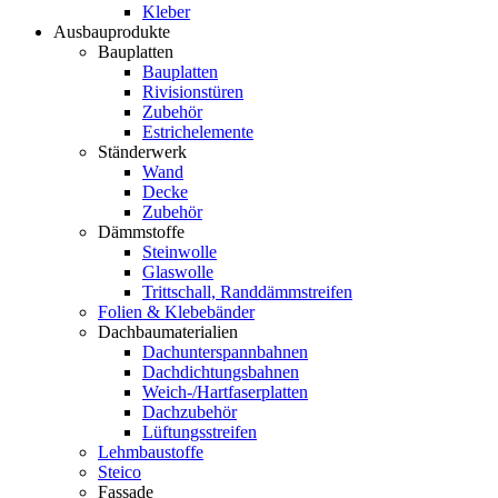
Kleber
Ausbauprodukte
Bauplatten
Bauplatten
Rivisionstüren
Zubehör
Estrichelemente
Ständerwerk
Wand
Decke
Zubehör
Dämmstoffe
Steinwolle
Glaswolle
Trittschall, Randdämmstreifen
Folien & Klebebänder
Dachbaumaterialien
Dachunterspannbahnen
Dachdichtungsbahnen
Weich-/Hartfaserplatten
Dachzubehör
Lüftungsstreifen
Lehmbaustoffe
Steico
Fassade