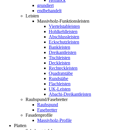
Hemlock
grundiert
endbehandelt
Leisten
Massivholz-Funktionsleisten
Viertelstableisten
Hohlkehlleisten
Abschlussleisten
Eckschutzleisten
Bankleisten
Dreikantleisten
Tischleisten
Deckleisten
Rechteckleisten
Quadratstäbe
Rundstäbe
Flachleisten
UK-Leisten
Abachi-Dreikantleisten
Rauhspund/Fasebretter
Rauhspund
Fasebretter
Fasadenprofile
Massivholz-Profile
Platten