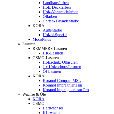
Landhausfarben
Holz-Deckfarben
Holz-Vorstreichfarben
Ölfarben
Garten- Fassadenfarbe
KORA
Außenfarbe
Holzöl-Spezial
MocoPinus
Lasuren
REMMERS-Lasuren
HK-Lasuren
OSMO-Lasuren
Holzschutz-Öllasuren
1 x Holzschutz-Lasuren
Öl-Lasuren
KORA
Koranol Compact MSL
Koranol Imprägnierlasur
Koranol Imprägnierlasur Pro
Wachse & Öle
KORA
OSMO
Hartwachsöl
Klarwachs