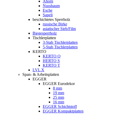
Ahorn
Nussbaum
Esche
Sapeli
beschichtetes Sperrholz
russische Birke
asiatischer Sieb/Film
Biegesperrholz
Tischlerplatten
3-Stab Tischlerplatten
5-Stab Tischlerplatten
KERTO
KERTO Q
HERTO S
KERTO T
LVL X
Span- & Arbeitsplatten
EGGER
EGGER Eurodekor
8 mm
19 mm
25 mm
16 mm
EGGER Schichtstoff
EGGER Kompaktplatten