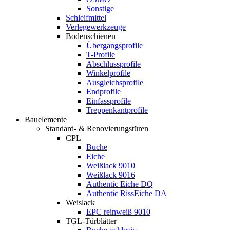
Sonstige
Schleifmittel
Verlegewerkzeuge
Bodenschienen
Übergangsprofile
T-Profile
Abschlussprofile
Winkelprofile
Ausgleichsprofile
Endprofile
Einfassprofile
Treppenkantprofile
Bauelemente
Standard- & Renovierungstüren
CPL
Buche
Eiche
Weißlack 9010
Weißlack 9016
Authentic Eiche DQ
Authentic RissEiche DA
Weislack
EPC reinweiß 9010
TGL-Türblätter