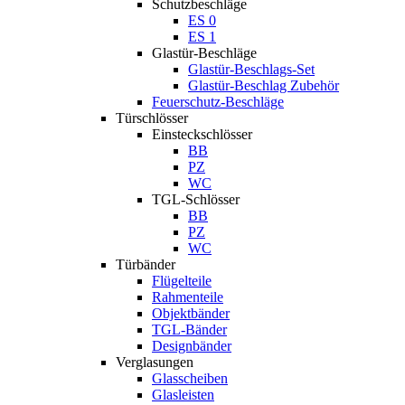
Schutzbeschläge
ES 0
ES 1
Glastür-Beschläge
Glastür-Beschlags-Set
Glastür-Beschlag Zubehör
Feuerschutz-Beschläge
Türschlösser
Einsteckschlösser
BB
PZ
WC
TGL-Schlösser
BB
PZ
WC
Türbänder
Flügelteile
Rahmenteile
Objektbänder
TGL-Bänder
Designbänder
Verglasungen
Glasscheiben
Glasleisten