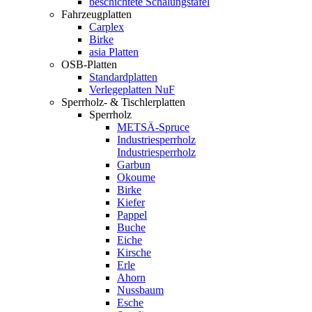
beschichtete Schalungstafel
Fahrzeugplatten
Carplex
Birke
asia Platten
OSB-Platten
Standardplatten
Verlegeplatten NuF
Sperrholz- & Tischlerplatten
Sperrholz
METSÄ-Spruce
Industriesperrholz
Industriesperrholz
Garbun
Okoume
Birke
Kiefer
Pappel
Buche
Eiche
Kirsche
Erle
Ahorn
Nussbaum
Esche