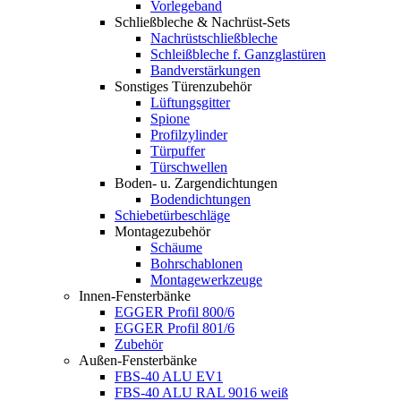
Vorlegeband
Schließbleche & Nachrüst-Sets
Nachrüstschließbleche
Schleißbleche f. Ganzglastüren
Bandverstärkungen
Sonstiges Türenzubehör
Lüftungsgitter
Spione
Profilzylinder
Türpuffer
Türschwellen
Boden- u. Zargendichtungen
Bodendichtungen
Schiebetürbeschläge
Montagezubehör
Schäume
Bohrschablonen
Montagewerkzeuge
Innen-Fensterbänke
EGGER Profil 800/6
EGGER Profil 801/6
Zubehör
Außen-Fensterbänke
FBS-40 ALU EV1
FBS-40 ALU RAL 9016 weiß