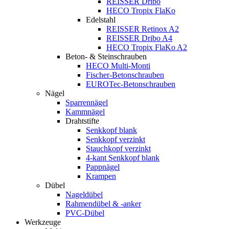
REISSER Dribo
HECO Tropix FlaKo
Edelstahl
REISSER Retinox A2
REISSER Dribo A4
HECO Tropix FlaKo A2
Beton- & Steinschrauben
HECO Multi-Monti
Fischer-Betonschrauben
EUROTec-Betonschrauben
Nägel
Sparrennägel
Kammnägel
Drahtstifte
Senkkopf blank
Senkkopf verzinkt
Stauchkopf verzinkt
4-kant Senkkopf blank
Pappnägel
Krampen
Dübel
Nageldübel
Rahmendübel & -anker
PVC-Dübel
Werkzeuge