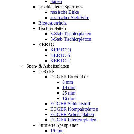
Sapeli
beschichtetes Sperrholz
russische Birke
asiatischer Sieb/Film
Biegesperrholz
Tischlerplatten
3-Stab Tischlerplatten
5-Stab Tischlerplatten
KERTO
KERTO Q
HERTO S
KERTO T
Span- & Arbeitsplatten
EGGER
EGGER Eurodekor
8 mm
19 mm
25 mm
16 mm
EGGER Schichtstoff
EGGER Kompaktplatten
EGGER Arbeitsplatten
EGGER Interieurplatten
Furnierte Spanplatten
19 mm