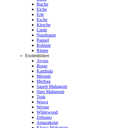
Buche
Eiche
Erle
Esche
Kirsche
Linde
Nussbaum
Pappel
Robinie
Rüster
Exotenhölzer
Ayous
Bosse
Kambala
Meranti
Merbau
Sapeli Mahagoni
Sipo Mahagoni
Teak
Wawa
Wenge
Whitewood
Zebrano
Amazakoue
Khaya Mahagoni