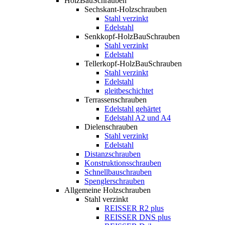
HolzBauSchrauben
Sechskant-Holzschrauben
Stahl verzinkt
Edelstahl
Senkkopf-HolzBauSchrauben
Stahl verzinkt
Edelstahl
Tellerkopf-HolzBauSchrauben
Stahl verzinkt
Edelstahl
gleitbeschichtet
Terrassenschrauben
Edelstahl gehärtet
Edelstahl A2 und A4
Dielenschrauben
Stahl verzinkt
Edelstahl
Distanzschrauben
Konstruktionsschrauben
Schnellbauschrauben
Spenglerschrauben
Allgemeine Holzschrauben
Stahl verzinkt
REISSER R2 plus
REISSER DNS plus