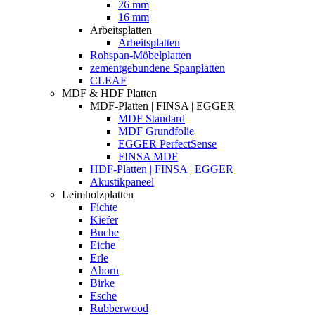
26 mm
16 mm
Arbeitsplatten
Arbeitsplatten
Rohspan-Möbelplatten
zementgebundene Spanplatten
CLEAF
MDF & HDF Platten
MDF-Platten | FINSA | EGGER
MDF Standard
MDF Grundfolie
EGGER PerfectSense
FINSA MDF
HDF-Platten | FINSA | EGGER
Akustikpaneel
Leimholzplatten
Fichte
Kiefer
Buche
Eiche
Erle
Ahorn
Birke
Esche
Rubberwood