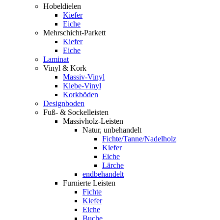
Hobeldielen
Kiefer
Eiche
Mehrschicht-Parkett
Kiefer
Eiche
Laminat
Vinyl & Kork
Massiv-Vinyl
Klebe-Vinyl
Korkböden
Designboden
Fuß- & Sockelleisten
Massivholz-Leisten
Natur, unbehandelt
Fichte/Tanne/Nadelholz
Kiefer
Eiche
Lärche
endbehandelt
Furnierte Leisten
Fichte
Kiefer
Eiche
Buche