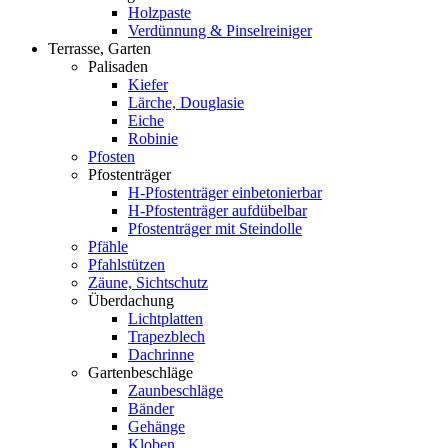
Holzpaste
Verdünnung & Pinselreiniger
Terrasse, Garten
Palisaden
Kiefer
Lärche, Douglasie
Eiche
Robinie
Pfosten
Pfostenträger
H-Pfostenträger einbetonierbar
H-Pfostenträger aufdübelbar
Pfostenträger mit Steindolle
Pfähle
Pfahlstützen
Zäune, Sichtschutz
Überdachung
Lichtplatten
Trapezblech
Dachrinne
Gartenbeschläge
Zaunbeschläge
Bänder
Gehänge
Kloben