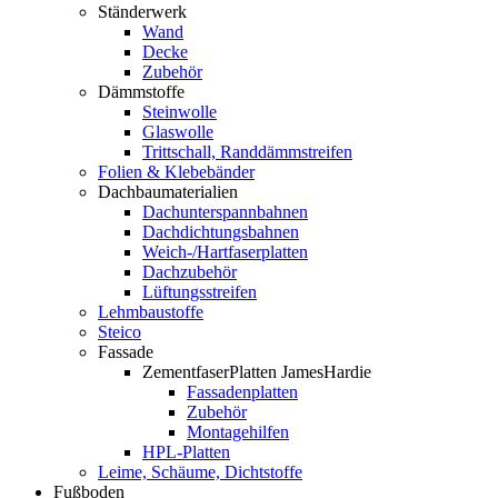
Ständerwerk
Wand
Decke
Zubehör
Dämmstoffe
Steinwolle
Glaswolle
Trittschall, Randdämmstreifen
Folien & Klebebänder
Dachbaumaterialien
Dachunterspannbahnen
Dachdichtungsbahnen
Weich-/Hartfaserplatten
Dachzubehör
Lüftungsstreifen
Lehmbaustoffe
Steico
Fassade
ZementfaserPlatten JamesHardie
Fassadenplatten
Zubehör
Montagehilfen
HPL-Platten
Leime, Schäume, Dichtstoffe
Fußboden