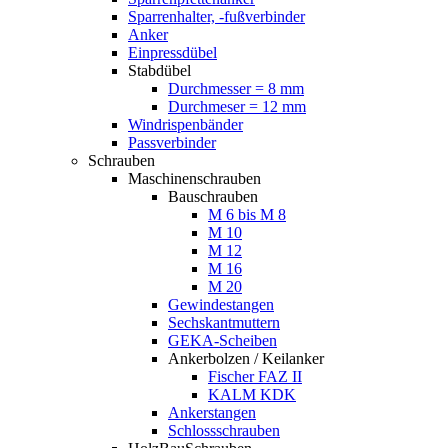
Sparrenhalter, -fußverbinder
Anker
Einpressdübel
Stabdübel
Durchmesser = 8 mm
Durchmeser = 12 mm
Windrispenbänder
Passverbinder
Schrauben
Maschinenschrauben
Bauschrauben
M 6 bis M 8
M 10
M 12
M 16
M 20
Gewindestangen
Sechskantmuttern
GEKA-Scheiben
Ankerbolzen / Keilanker
Fischer FAZ II
KALM KDK
Ankerstangen
Schlossschrauben