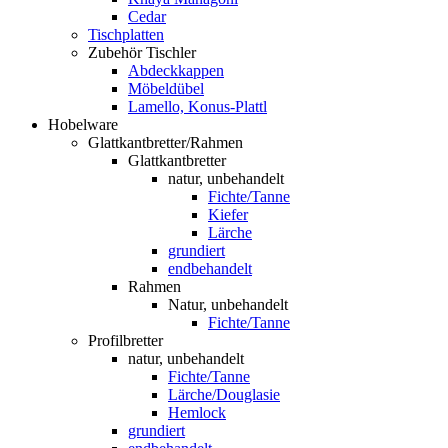
Cedar
Tischplatten
Zubehör Tischler
Abdeckkappen
Möbeldübel
Lamello, Konus-Plattl
Hobelware
Glattkantbretter/Rahmen
Glattkantbretter
natur, unbehandelt
Fichte/Tanne
Kiefer
Lärche
grundiert
endbehandelt
Rahmen
Natur, unbehandelt
Fichte/Tanne
Profilbretter
natur, unbehandelt
Fichte/Tanne
Lärche/Douglasie
Hemlock
grundiert