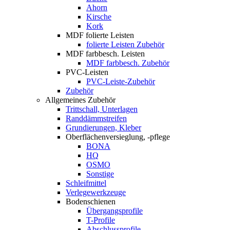
Ahorn
Kirsche
Kork
MDF folierte Leisten
folierte Leisten Zubehör
MDF farbbesch. Leisten
MDF farbbesch. Zubehör
PVC-Leisten
PVC-Leiste-Zubehör
Zubehör
Allgemeines Zubehör
Trittschall, Unterlagen
Randdämmstreifen
Grundierungen, Kleber
Oberflächenversieglung, -pflege
BONA
HQ
OSMO
Sonstige
Schleifmittel
Verlegewerkzeuge
Bodenschienen
Übergangsprofile
T-Profile
Abschlussprofile