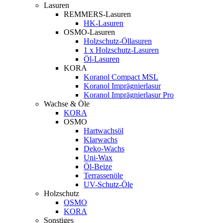
Lasuren
REMMERS-Lasuren
HK-Lasuren
OSMO-Lasuren
Holzschutz-Öllasuren
1 x Holzschutz-Lasuren
Öl-Lasuren
KORA
Koranol Compact MSL
Koranol Imprägnierlasur
Koranol Imprägnierlasur Pro
Wachse & Öle
KORA
OSMO
Hartwachsöl
Klarwachs
Deko-Wachs
Uni-Wax
Öl-Beize
Terrassenöle
UV-Schutz-Öle
Holzschutz
OSMO
KORA
Sonstiges