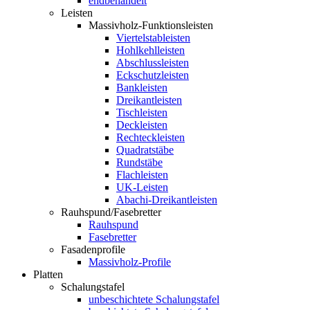
endbehandelt
Leisten
Massivholz-Funktionsleisten
Viertelstableisten
Hohlkehlleisten
Abschlussleisten
Eckschutzleisten
Bankleisten
Dreikantleisten
Tischleisten
Deckleisten
Rechteckleisten
Quadratstäbe
Rundstäbe
Flachleisten
UK-Leisten
Abachi-Dreikantleisten
Rauhspund/Fasebretter
Rauhspund
Fasebretter
Fasadenprofile
Massivholz-Profile
Platten
Schalungstafel
unbeschichtete Schalungstafel