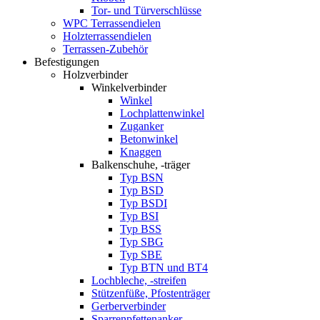
Tor- und Türverschlüsse
WPC Terrassendielen
Holzterrassendielen
Terrassen-Zubehör
Befestigungen
Holzverbinder
Winkelverbinder
Winkel
Lochplattenwinkel
Zuganker
Betonwinkel
Knaggen
Balkenschuhe, -träger
Typ BSN
Typ BSD
Typ BSDI
Typ BSI
Typ BSS
Typ SBG
Typ SBE
Typ BTN und BT4
Lochbleche, -streifen
Stützenfüße, Pfostenträger
Gerberverbinder
Sparrenpfettenanker