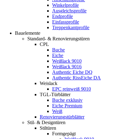
Winkelprofile
Ausgleichsprofile
Endprofile
Einfassprofile
Treppenkantprofile
Bauelemente
Standard- & Renovierungstüren
CPL
Buche
Eiche
Weißlack 9010
Weißlack 9016
Authentic Eiche DQ
Authentic RissEiche DA
Weislack
EPC reinweiß 9010
TGL-Türblätter
Buche exklusiv
Eiche Premium
Weiß
Renovierungstürblätter
Stil- & Designtüren
Stiltüren
Formgepägt