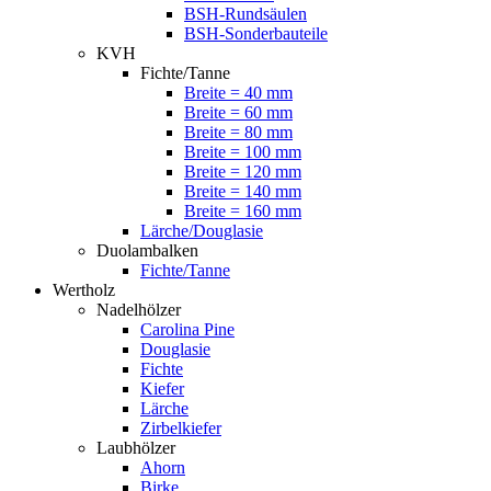
BSH-Rundsäulen
BSH-Sonderbauteile
KVH
Fichte/Tanne
Breite = 40 mm
Breite = 60 mm
Breite = 80 mm
Breite = 100 mm
Breite = 120 mm
Breite = 140 mm
Breite = 160 mm
Lärche/Douglasie
Duolambalken
Fichte/Tanne
Wertholz
Nadelhölzer
Carolina Pine
Douglasie
Fichte
Kiefer
Lärche
Zirbelkiefer
Laubhölzer
Ahorn
Birke