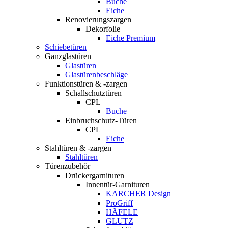
Buche
Eiche
Renovierungszargen
Dekorfolie
Eiche Premium
Schiebetüren
Ganzglastüren
Glastüren
Glastürenbeschläge
Funktionstüren & -zargen
Schallschutztüren
CPL
Buche
Einbruchschutz-Türen
CPL
Eiche
Stahltüren & -zargen
Stahltüren
Türenzubehör
Drückergarnituren
Innentür-Garnituren
KARCHER Design
ProGriff
HÄFELE
GLUTZ