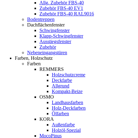
Allg. Zubehör FBS-40
Zubehör FBS-40 EV1
Zubehör FBS-40 RAL9016
Bodentreppen
Dachflächenfenster
Schwingfenster
Klapp-Schwingfenster
Ausstiegsfenster
Zubehör
Nebeneingangstüren
Farben, Holzschutz
Farben
REMMERS
Holzschutzcreme
Deckfarbe
Allgrund
Kompakt-Beize
OSMO
Landhausfarben
Holz-Deckfarben
Ölfarben
KORA
Außenfarbe
Holzöl-Spezial
MocoPinus