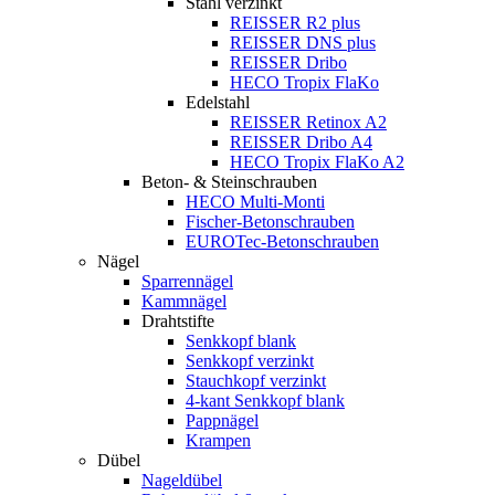
Stahl verzinkt
REISSER R2 plus
REISSER DNS plus
REISSER Dribo
HECO Tropix FlaKo
Edelstahl
REISSER Retinox A2
REISSER Dribo A4
HECO Tropix FlaKo A2
Beton- & Steinschrauben
HECO Multi-Monti
Fischer-Betonschrauben
EUROTec-Betonschrauben
Nägel
Sparrennägel
Kammnägel
Drahtstifte
Senkkopf blank
Senkkopf verzinkt
Stauchkopf verzinkt
4-kant Senkkopf blank
Pappnägel
Krampen
Dübel
Nageldübel