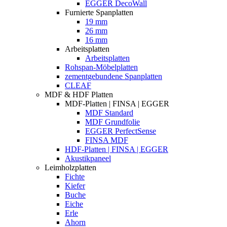
EGGER DecoWall
Furnierte Spanplatten
19 mm
26 mm
16 mm
Arbeitsplatten
Arbeitsplatten
Rohspan-Möbelplatten
zementgebundene Spanplatten
CLEAF
MDF & HDF Platten
MDF-Platten | FINSA | EGGER
MDF Standard
MDF Grundfolie
EGGER PerfectSense
FINSA MDF
HDF-Platten | FINSA | EGGER
Akustikpaneel
Leimholzplatten
Fichte
Kiefer
Buche
Eiche
Erle
Ahorn