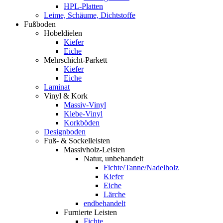
HPL-Platten
Leime, Schäume, Dichtstoffe
Fußboden
Hobeldielen
Kiefer
Eiche
Mehrschicht-Parkett
Kiefer
Eiche
Laminat
Vinyl & Kork
Massiv-Vinyl
Klebe-Vinyl
Korkböden
Designboden
Fuß- & Sockelleisten
Massivholz-Leisten
Natur, unbehandelt
Fichte/Tanne/Nadelholz
Kiefer
Eiche
Lärche
endbehandelt
Furnierte Leisten
Fichte