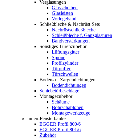
Verglasungen
Glasscheiben
Glasleisten
Vorlegeband
Schließbleche & Nachrüst-Sets
Nachrüstschließbleche
Schleißbleche f. Ganzglastüren
Bandverstärkungen
Sonstiges Türenzubehör
Lüftungsgitter
Spione
Profilzylinder
Türpuffer
Türschwellen
Boden- u. Zargendichtungen
Bodendichtungen
Schiebetürbeschläge
Montagezubehör
Schäume
Bohrschablonen
Montagewerkzeuge
Innen-Fensterbänke
EGGER Profil 800/6
EGGER Profil 801/6
Zubehör