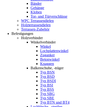
Bänder
Gehänge
Kloben
Tor- und Türverschlüsse
WPC Terrassendielen
Holzterrassendielen
Terrassen-Zubehör
Befestigungen
Holzverbinder
Winkelverbinder
Winkel
Lochplattenwinkel
Zuganker
Betonwinkel
Knaggen
Balkenschuhe, -träger
Typ BSN
Typ BSD
Typ BSDI
Typ BSI
Typ BSS
Typ SBG
Typ SBE
Typ BTN und BT4
Lochbleche, -streifen