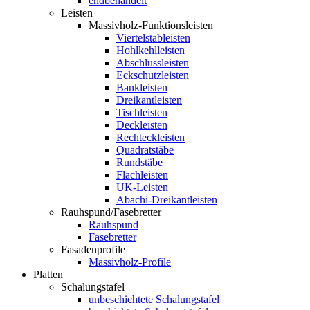
endbehandelt
Leisten
Massivholz-Funktionsleisten
Viertelstableisten
Hohlkehlleisten
Abschlussleisten
Eckschutzleisten
Bankleisten
Dreikantleisten
Tischleisten
Deckleisten
Rechteckleisten
Quadratstäbe
Rundstäbe
Flachleisten
UK-Leisten
Abachi-Dreikantleisten
Rauhspund/Fasebretter
Rauhspund
Fasebretter
Fasadenprofile
Massivholz-Profile
Platten
Schalungstafel
unbeschichtete Schalungstafel