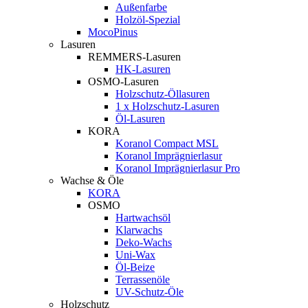
Außenfarbe
Holzöl-Spezial
MocoPinus
Lasuren
REMMERS-Lasuren
HK-Lasuren
OSMO-Lasuren
Holzschutz-Öllasuren
1 x Holzschutz-Lasuren
Öl-Lasuren
KORA
Koranol Compact MSL
Koranol Imprägnierlasur
Koranol Imprägnierlasur Pro
Wachse & Öle
KORA
OSMO
Hartwachsöl
Klarwachs
Deko-Wachs
Uni-Wax
Öl-Beize
Terrassenöle
UV-Schutz-Öle
Holzschutz