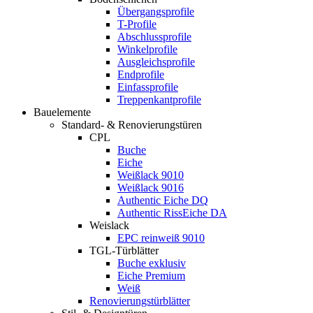
Übergangsprofile
T-Profile
Abschlussprofile
Winkelprofile
Ausgleichsprofile
Endprofile
Einfassprofile
Treppenkantprofile
Bauelemente
Standard- & Renovierungstüren
CPL
Buche
Eiche
Weißlack 9010
Weißlack 9016
Authentic Eiche DQ
Authentic RissEiche DA
Weislack
EPC reinweiß 9010
TGL-Türblätter
Buche exklusiv
Eiche Premium
Weiß
Renovierungstürblätter