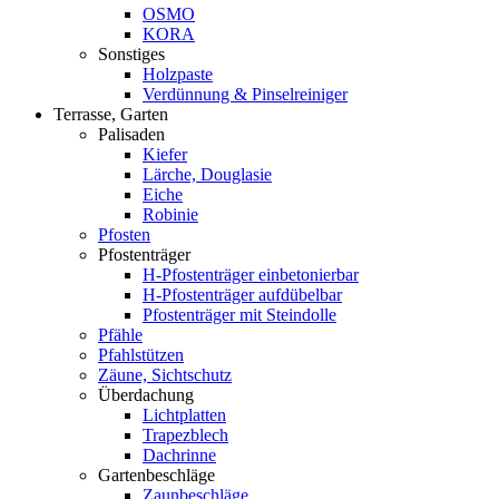
OSMO
KORA
Sonstiges
Holzpaste
Verdünnung & Pinselreiniger
Terrasse, Garten
Palisaden
Kiefer
Lärche, Douglasie
Eiche
Robinie
Pfosten
Pfostenträger
H-Pfostenträger einbetonierbar
H-Pfostenträger aufdübelbar
Pfostenträger mit Steindolle
Pfähle
Pfahlstützen
Zäune, Sichtschutz
Überdachung
Lichtplatten
Trapezblech
Dachrinne
Gartenbeschläge
Zaunbeschläge