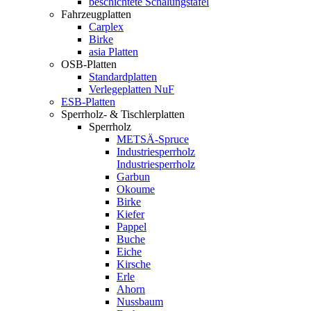
beschichtete Schalungstafel
Fahrzeugplatten
Carplex
Birke
asia Platten
OSB-Platten
Standardplatten
Verlegeplatten NuF
ESB-Platten
Sperrholz- & Tischlerplatten
Sperrholz
METSÄ-Spruce
Industriesperrholz
Industriesperrholz
Garbun
Okoume
Birke
Kiefer
Pappel
Buche
Eiche
Kirsche
Erle
Ahorn
Nussbaum