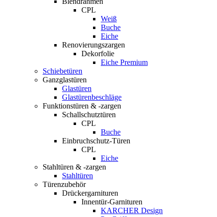
Blendrahmen
CPL
Weiß
Buche
Eiche
Renovierungszargen
Dekorfolie
Eiche Premium
Schiebetüren
Ganzglastüren
Glastüren
Glastürenbeschläge
Funktionstüren & -zargen
Schallschutztüren
CPL
Buche
Einbruchschutz-Türen
CPL
Eiche
Stahltüren & -zargen
Stahltüren
Türenzubehör
Drückergarnituren
Innentür-Garnituren
KARCHER Design