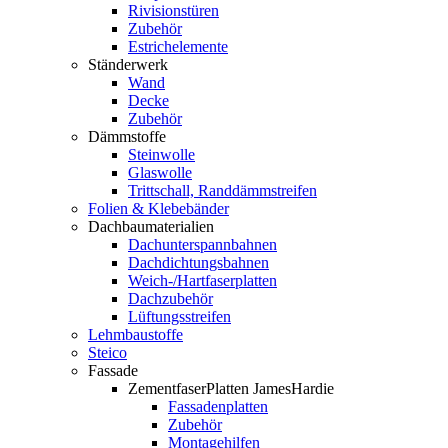
Rivisionstüren
Zubehör
Estrichelemente
Ständerwerk
Wand
Decke
Zubehör
Dämmstoffe
Steinwolle
Glaswolle
Trittschall, Randdämmstreifen
Folien & Klebebänder
Dachbaumaterialien
Dachunterspannbahnen
Dachdichtungsbahnen
Weich-/Hartfaserplatten
Dachzubehör
Lüftungsstreifen
Lehmbaustoffe
Steico
Fassade
ZementfaserPlatten JamesHardie
Fassadenplatten
Zubehör
Montagehilfen