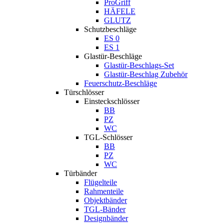
ProGriff
HÄFELE
GLUTZ
Schutzbeschläge
ES 0
ES 1
Glastür-Beschläge
Glastür-Beschlags-Set
Glastür-Beschlag Zubehör
Feuerschutz-Beschläge
Türschlösser
Einsteckschlösser
BB
PZ
WC
TGL-Schlösser
BB
PZ
WC
Türbänder
Flügelteile
Rahmenteile
Objektbänder
TGL-Bänder
Designbänder