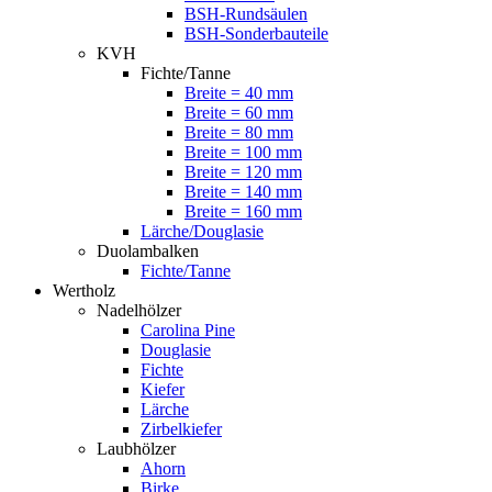
BSH-Rundsäulen
BSH-Sonderbauteile
KVH
Fichte/Tanne
Breite = 40 mm
Breite = 60 mm
Breite = 80 mm
Breite = 100 mm
Breite = 120 mm
Breite = 140 mm
Breite = 160 mm
Lärche/Douglasie
Duolambalken
Fichte/Tanne
Wertholz
Nadelhölzer
Carolina Pine
Douglasie
Fichte
Kiefer
Lärche
Zirbelkiefer
Laubhölzer
Ahorn
Birke