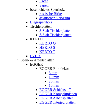
Esche
Sapeli
beschichtetes Sperrholz
russische Birke
asiatischer Sieb/Film
Biegesperrholz
Tischlerplatten
3-Stab Tischlerplatten
5-Stab Tischlerplatten
KERTO
KERTO Q
HERTO S
KERTO T
LVL X
Span- & Arbeitsplatten
EGGER
EGGER Eurodekor
8 mm
19 mm
25 mm
16 mm
EGGER Schichtstoff
EGGER Kompaktplatten
EGGER Arbeitsplatten
EGGER Interieurplatten