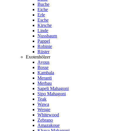
Buche
Eiche
Erle
Esche
Kirsche
Linde
Nussbaum
Pappel
Robinie
Rüster
Exotenhölzer
Ayous
Bosse
Kambala
Meranti
Merbau
Sapeli Mahagoni
Sipo Mahagoni
Teak
Wawa
Wenge
Whitewood
Zebrano
Amazakoue
Khaya Mahagoni