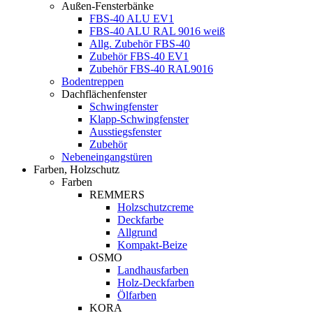
Außen-Fensterbänke
FBS-40 ALU EV1
FBS-40 ALU RAL 9016 weiß
Allg. Zubehör FBS-40
Zubehör FBS-40 EV1
Zubehör FBS-40 RAL9016
Bodentreppen
Dachflächenfenster
Schwingfenster
Klapp-Schwingfenster
Ausstiegsfenster
Zubehör
Nebeneingangstüren
Farben, Holzschutz
Farben
REMMERS
Holzschutzcreme
Deckfarbe
Allgrund
Kompakt-Beize
OSMO
Landhausfarben
Holz-Deckfarben
Ölfarben
KORA