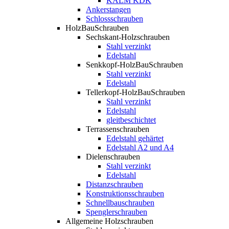
KALM KDK
Ankerstangen
Schlossschrauben
HolzBauSchrauben
Sechskant-Holzschrauben
Stahl verzinkt
Edelstahl
Senkkopf-HolzBauSchrauben
Stahl verzinkt
Edelstahl
Tellerkopf-HolzBauSchrauben
Stahl verzinkt
Edelstahl
gleitbeschichtet
Terrassenschrauben
Edelstahl gehärtet
Edelstahl A2 und A4
Dielenschrauben
Stahl verzinkt
Edelstahl
Distanzschrauben
Konstruktionsschrauben
Schnellbauschrauben
Spenglerschrauben
Allgemeine Holzschrauben