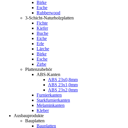
Birke
Esche
Rubberwood
3-Schicht-Naturholzplatten
Fichte
Kiefer
Buche
Eiche
Erle
Lärche
Birke
Esche
Zirbe
Plattenzubehör
ABS-Kanten
ABS 23x0,8mm
ABS 23x1,0mm
ABS 23x2,0mm
Furnierkanten
Starkfurnierkanten
Melaminkanten
Kleber
Ausbauprodukte
Bauplatten
Bauplatten