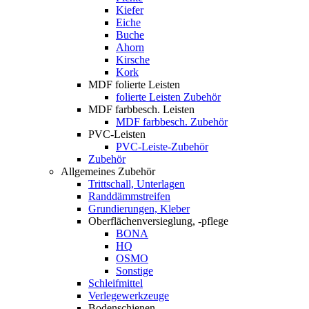
Kiefer
Eiche
Buche
Ahorn
Kirsche
Kork
MDF folierte Leisten
folierte Leisten Zubehör
MDF farbbesch. Leisten
MDF farbbesch. Zubehör
PVC-Leisten
PVC-Leiste-Zubehör
Zubehör
Allgemeines Zubehör
Trittschall, Unterlagen
Randdämmstreifen
Grundierungen, Kleber
Oberflächenversieglung, -pflege
BONA
HQ
OSMO
Sonstige
Schleifmittel
Verlegewerkzeuge
Bodenschienen