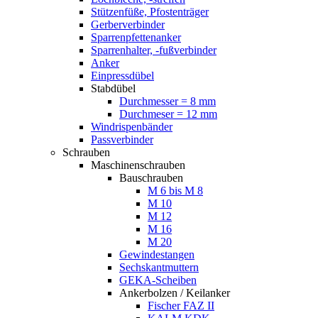
Stützenfüße, Pfostenträger
Gerberverbinder
Sparrenpfettenanker
Sparrenhalter, -fußverbinder
Anker
Einpressdübel
Stabdübel
Durchmesser = 8 mm
Durchmeser = 12 mm
Windrispenbänder
Passverbinder
Schrauben
Maschinenschrauben
Bauschrauben
M 6 bis M 8
M 10
M 12
M 16
M 20
Gewindestangen
Sechskantmuttern
GEKA-Scheiben
Ankerbolzen / Keilanker
Fischer FAZ II