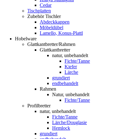
Cedar
Tischplatten
Zubehör Tischler
Abdeckkappen
Möbeldübel
Lamello, Konus-Plattl
Hobelware
Glattkantbretter/Rahmen
Glattkantbretter
natur, unbehandelt
Fichte/Tanne
Kiefer
Lärche
grundiert
endbehandelt
Rahmen
Natur, unbehandelt
Fichte/Tanne
Profilbretter
natur, unbehandelt
Fichte/Tanne
Lärche/Douglasie
Hemlock
grundiert