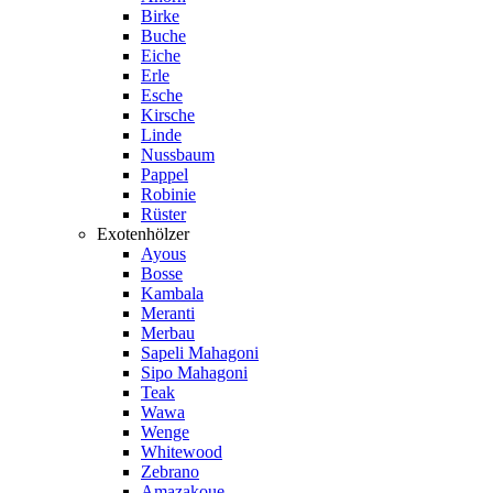
Birke
Buche
Eiche
Erle
Esche
Kirsche
Linde
Nussbaum
Pappel
Robinie
Rüster
Exotenhölzer
Ayous
Bosse
Kambala
Meranti
Merbau
Sapeli Mahagoni
Sipo Mahagoni
Teak
Wawa
Wenge
Whitewood
Zebrano
Amazakoue