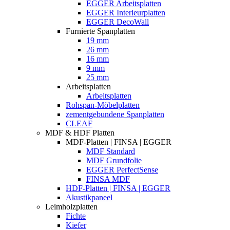
EGGER Arbeitsplatten
EGGER Interieurplatten
EGGER DecoWall
Furnierte Spanplatten
19 mm
26 mm
16 mm
9 mm
25 mm
Arbeitsplatten
Arbeitsplatten
Rohspan-Möbelplatten
zementgebundene Spanplatten
CLEAF
MDF & HDF Platten
MDF-Platten | FINSA | EGGER
MDF Standard
MDF Grundfolie
EGGER PerfectSense
FINSA MDF
HDF-Platten | FINSA | EGGER
Akustikpaneel
Leimholzplatten
Fichte
Kiefer