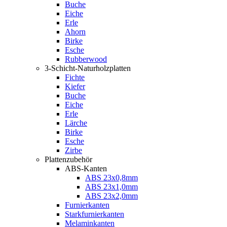
Buche
Eiche
Erle
Ahorn
Birke
Esche
Rubberwood
3-Schicht-Naturholzplatten
Fichte
Kiefer
Buche
Eiche
Erle
Lärche
Birke
Esche
Zirbe
Plattenzubehör
ABS-Kanten
ABS 23x0,8mm
ABS 23x1,0mm
ABS 23x2,0mm
Furnierkanten
Starkfurnierkanten
Melaminkanten