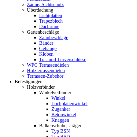
Zäune, Sichtschutz
Überdachung
Lichtplatten
Trapezblech
Dachrinne
Gartenbeschläge
Zaunbeschläge
Bänder
Gehänge
Kloben
Tor- und Türverschlüsse
WPC Terrassendielen
Holzterrassendielen
Terrassen-Zubehör
Befestigungen
Holzverbinder
Winkelverbinder
Winkel
Lochplattenwinkel
Zuganker
Betonwinkel
Knaggen
Balkenschuhe, -träger
Typ BSN
Typ BSD