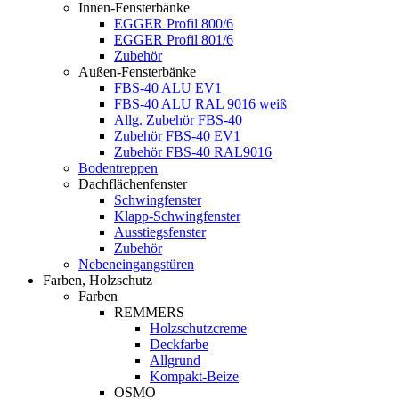
Innen-Fensterbänke
EGGER Profil 800/6
EGGER Profil 801/6
Zubehör
Außen-Fensterbänke
FBS-40 ALU EV1
FBS-40 ALU RAL 9016 weiß
Allg. Zubehör FBS-40
Zubehör FBS-40 EV1
Zubehör FBS-40 RAL9016
Bodentreppen
Dachflächenfenster
Schwingfenster
Klapp-Schwingfenster
Ausstiegsfenster
Zubehör
Nebeneingangstüren
Farben, Holzschutz
Farben
REMMERS
Holzschutzcreme
Deckfarbe
Allgrund
Kompakt-Beize
OSMO