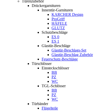
Türenzubehör
Drückergarnituren
Innentür-Garnituren
KARCHER Design
ProGriff
HÄFELE
GLUTZ
Schutzbeschläge
ES 0
ES 1
Glastür-Beschläge
Glastür-Beschlags-Set
Glastür-Beschlag Zubehör
Feuerschutz-Beschläge
Türschlösser
Einsteckschlösser
BB
PZ
WC
TGL-Schlösser
BB
PZ
WC
Türbänder
Flügelteile