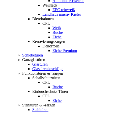
Authentic Risseiche
Weißlack
EPC reinweiß
Landhaus massiv Kiefer
Blendrahmen
CPL
Weiß
Buche
Eiche
Renovierungszargen
Dekorfolie
Eiche Premium
Schiebetüren
Ganzglastüren
Glastüren
Glastürenbeschläge
Funktionstüren & -zargen
Schallschutztüren
CPL
Buche
Einbruchschutz-Türen
CPL
Eiche
Stahltüren & -zargen
Stahltüren