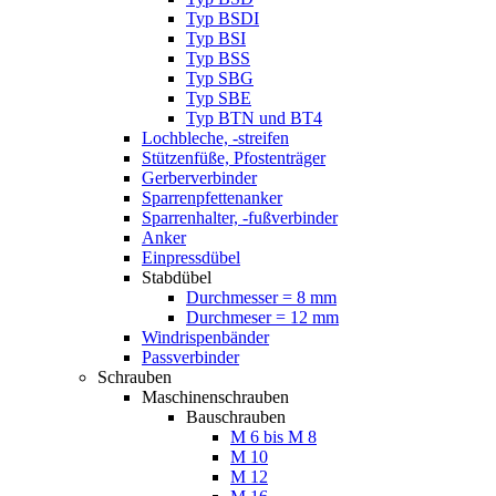
Typ BSDI
Typ BSI
Typ BSS
Typ SBG
Typ SBE
Typ BTN und BT4
Lochbleche, -streifen
Stützenfüße, Pfostenträger
Gerberverbinder
Sparrenpfettenanker
Sparrenhalter, -fußverbinder
Anker
Einpressdübel
Stabdübel
Durchmesser = 8 mm
Durchmeser = 12 mm
Windrispenbänder
Passverbinder
Schrauben
Maschinenschrauben
Bauschrauben
M 6 bis M 8
M 10
M 12