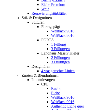
Buche exklusiv
Eiche Premium
Weiß
Renovierungstürblätter
Stil- & Designtüren
Stiltüren
Formgepägt
Weißlack 9010
Weißlack 9016
FORTA
1 Füllung
3 Füllungen
Landhaus Massiv Kiefer
2 Füllungen
3 Füllungen
Designtüren
4 waagerechte Linien
Zargen & Blendrahmen
Innentürzargen
CPL
Buche
Eiche
Weißlack 9010
Weißlack 9016
Authentic Eiche quer