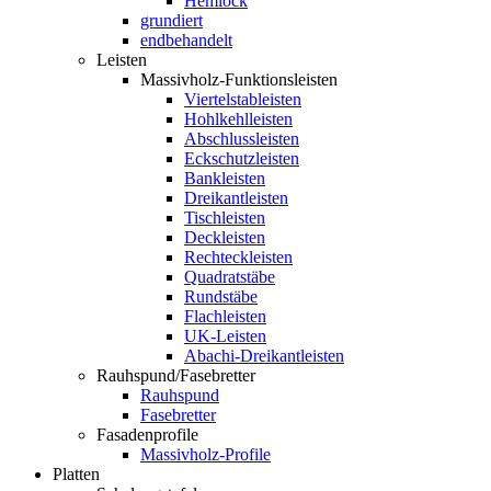
Hemlock
grundiert
endbehandelt
Leisten
Massivholz-Funktionsleisten
Viertelstableisten
Hohlkehlleisten
Abschlussleisten
Eckschutzleisten
Bankleisten
Dreikantleisten
Tischleisten
Deckleisten
Rechteckleisten
Quadratstäbe
Rundstäbe
Flachleisten
UK-Leisten
Abachi-Dreikantleisten
Rauhspund/Fasebretter
Rauhspund
Fasebretter
Fasadenprofile
Massivholz-Profile
Platten