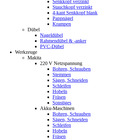
Senkkopf verzinkt
Stauchkopf verzinkt
4-kant Senkkopf blank
Pappnägel
Krampen
Dübel
Nageldübel
Rahmendübel & -anker
PVC-Dübel
Werkzeuge
Makita
220 V Netzspannung
Bohren, Schrauben
Stemmen
Sägen, Schneiden
Schleifen
Hobeln
Fräsen
Sonstiges
Akku-Maschinen
Bohren, Schrauben
Sägen, Schneiden
Schleifen
Hobeln
Fräsen