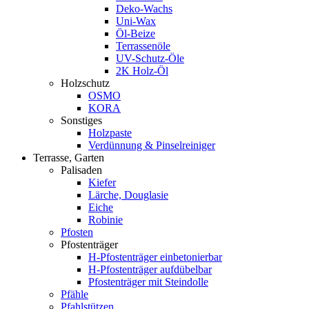
Deko-Wachs
Uni-Wax
Öl-Beize
Terrassenöle
UV-Schutz-Öle
2K Holz-Öl
Holzschutz
OSMO
KORA
Sonstiges
Holzpaste
Verdünnung & Pinselreiniger
Terrasse, Garten
Palisaden
Kiefer
Lärche, Douglasie
Eiche
Robinie
Pfosten
Pfostenträger
H-Pfostenträger einbetonierbar
H-Pfostenträger aufdübelbar
Pfostenträger mit Steindolle
Pfähle
Pfahlstützen