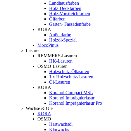
Landhausfarben
Holz-Deckfarben
Holz-Vorstreichfarben
Ölfarben
Garten- Fassadenfarbe
KORA
Außenfarbe
Holzöl-Spezial
MocoPinus
Lasuren
REMMERS-Lasuren
HK-Lasuren
OSMO-Lasuren
Holzschutz-Öllasuren
1 x Holzschutz-Lasuren
Öl-Lasuren
KORA
Koranol Compact MSL
Koranol Imprägnierlasur
Koranol Imprägnierlasur Pro
Wachse & Öle
KORA
OSMO
Hartwachsöl
Klarwachs