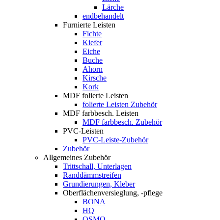
Lärche
endbehandelt
Furnierte Leisten
Fichte
Kiefer
Eiche
Buche
Ahorn
Kirsche
Kork
MDF folierte Leisten
folierte Leisten Zubehör
MDF farbbesch. Leisten
MDF farbbesch. Zubehör
PVC-Leisten
PVC-Leiste-Zubehör
Zubehör
Allgemeines Zubehör
Trittschall, Unterlagen
Randdämmstreifen
Grundierungen, Kleber
Oberflächenversieglung, -pflege
BONA
HQ
OSMO