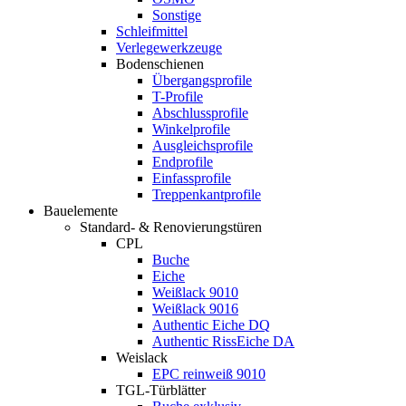
Sonstige
Schleifmittel
Verlegewerkzeuge
Bodenschienen
Übergangsprofile
T-Profile
Abschlussprofile
Winkelprofile
Ausgleichsprofile
Endprofile
Einfassprofile
Treppenkantprofile
Bauelemente
Standard- & Renovierungstüren
CPL
Buche
Eiche
Weißlack 9010
Weißlack 9016
Authentic Eiche DQ
Authentic RissEiche DA
Weislack
EPC reinweiß 9010
TGL-Türblätter