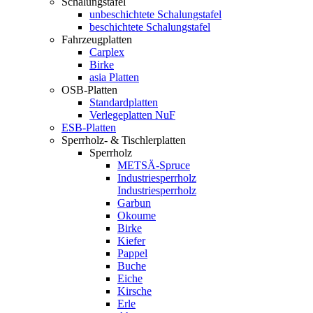
Schalungstafel
unbeschichtete Schalungstafel
beschichtete Schalungstafel
Fahrzeugplatten
Carplex
Birke
asia Platten
OSB-Platten
Standardplatten
Verlegeplatten NuF
ESB-Platten
Sperrholz- & Tischlerplatten
Sperrholz
METSÄ-Spruce
Industriesperrholz
Industriesperrholz
Garbun
Okoume
Birke
Kiefer
Pappel
Buche
Eiche
Kirsche
Erle