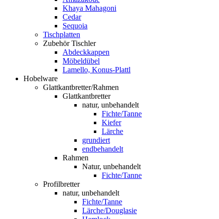
Khaya Mahagoni
Cedar
Sequoia
Tischplatten
Zubehör Tischler
Abdeckkappen
Möbeldübel
Lamello, Konus-Plattl
Hobelware
Glattkantbretter/Rahmen
Glattkantbretter
natur, unbehandelt
Fichte/Tanne
Kiefer
Lärche
grundiert
endbehandelt
Rahmen
Natur, unbehandelt
Fichte/Tanne
Profilbretter
natur, unbehandelt
Fichte/Tanne
Lärche/Douglasie