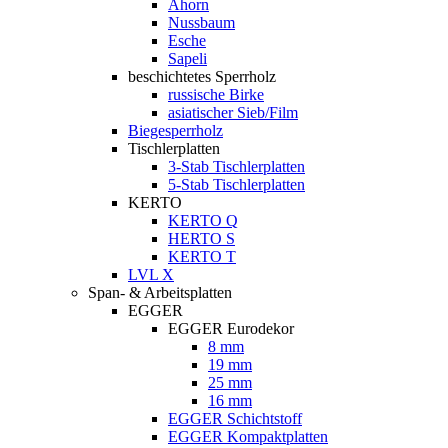
Ahorn
Nussbaum
Esche
Sapeli
beschichtetes Sperrholz
russische Birke
asiatischer Sieb/Film
Biegesperrholz
Tischlerplatten
3-Stab Tischlerplatten
5-Stab Tischlerplatten
KERTO
KERTO Q
HERTO S
KERTO T
LVL X
Span- & Arbeitsplatten
EGGER
EGGER Eurodekor
8 mm
19 mm
25 mm
16 mm
EGGER Schichtstoff
EGGER Kompaktplatten