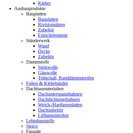
Kleber
Ausbauprodukte
Bauplatten
Bauplatten
Rivisionstüren
Zubehör
Estrichelemente
Ständerwerk
Wand
Decke
Zubehör
Dämmstoffe
Steinwolle
Glaswolle
Trittschall, Randdämmstreifen
Folien & Klebebänder
Dachbaumaterialien
Dachunterspannbahnen
Dachdichtungsbahnen
Weich-/Hartfaserplatten
Dachzubehör
Lüftungsstreifen
Lehmbaustoffe
Steico
Fassade