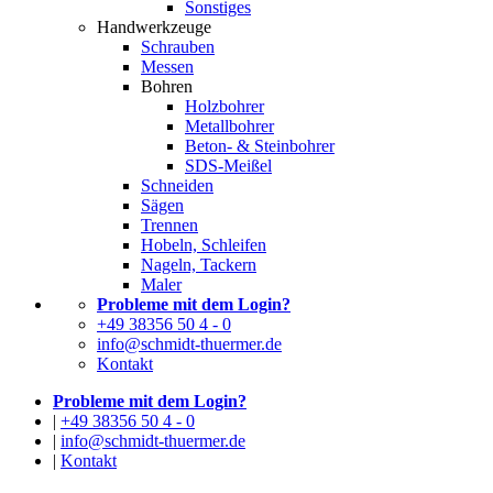
Sonstiges
Handwerkzeuge
Schrauben
Messen
Bohren
Holzbohrer
Metallbohrer
Beton- & Steinbohrer
SDS-Meißel
Schneiden
Sägen
Trennen
Hobeln, Schleifen
Nageln, Tackern
Maler
Probleme mit dem Login?
+49 38356 50 4 - 0
info@schmidt-thuermer.de
Kontakt
Probleme mit dem Login?
|
+49 38356 50 4 - 0
|
info@schmidt-thuermer.de
|
Kontakt