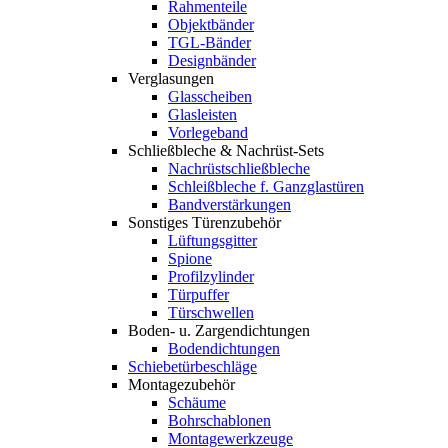
Rahmenteile
Objektbänder
TGL-Bänder
Designbänder
Verglasungen
Glasscheiben
Glasleisten
Vorlegeband
Schließbleche & Nachrüst-Sets
Nachrüstschließbleche
Schleißbleche f. Ganzglastüren
Bandverstärkungen
Sonstiges Türenzubehör
Lüftungsgitter
Spione
Profilzylinder
Türpuffer
Türschwellen
Boden- u. Zargendichtungen
Bodendichtungen
Schiebetürbeschläge
Montagezubehör
Schäume
Bohrschablonen
Montagewerkzeuge