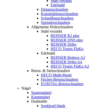
Stahl verzinkt
Edelstahl
Distanzschrauben
Konstruktionsschrauben
Schnellbauschrauben
Spenglerschrauben
Allgemeine Holzschrauben
Stahl verzinkt
REISSER R2 plus
REISSER DNS plus
REISSER Dribo
HECO Tropix FlaKo
Edelstahl
REISSER Retinox A2
REISSER Dribo A4
HECO Tropix FlaKo A2
Beton- & Steinschrauben
HECO Multi-Monti
Fischer-Betonschrauben
EUROTec-Betonschrauben
Nägel
Sparrennägel
Kammnägel
Drahtstifte
Senkkopf blank