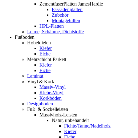
ZementfaserPlatten JamesHardie
Fassadenplatten
Zubehör
Montagehilfen
HPL-Platten
Leime, Schäume, Dichtstoffe
Fußboden
Hobeldielen
Kiefer
Eiche
Mehrschicht-Parkett
Kiefer
Eiche
Laminat
Vinyl & Kork
Massiv-Vinyl
Klebe-Vinyl
Korkböden
Designboden
Fuß- & Sockelleisten
Massivholz-Leisten
Natur, unbehandelt
Fichte/Tanne/Nadelholz
Kiefer
Eiche