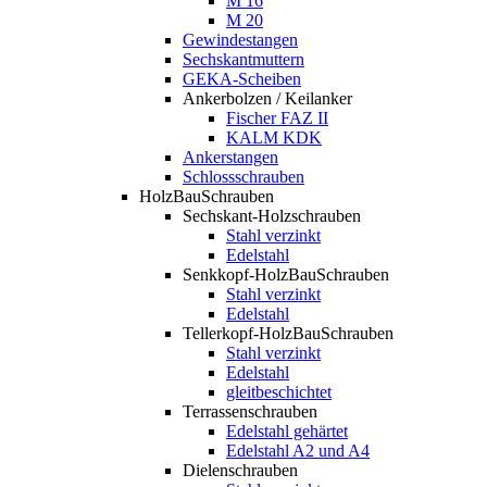
M 16
M 20
Gewindestangen
Sechskantmuttern
GEKA-Scheiben
Ankerbolzen / Keilanker
Fischer FAZ II
KALM KDK
Ankerstangen
Schlossschrauben
HolzBauSchrauben
Sechskant-Holzschrauben
Stahl verzinkt
Edelstahl
Senkkopf-HolzBauSchrauben
Stahl verzinkt
Edelstahl
Tellerkopf-HolzBauSchrauben
Stahl verzinkt
Edelstahl
gleitbeschichtet
Terrassenschrauben
Edelstahl gehärtet
Edelstahl A2 und A4
Dielenschrauben