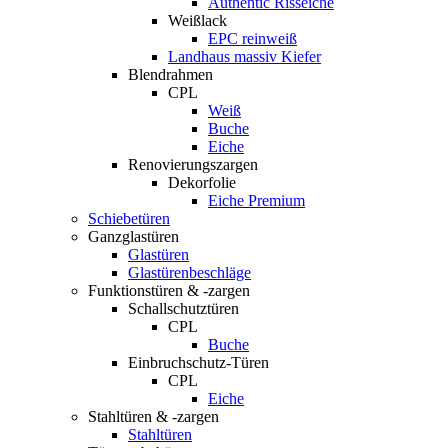
Authentic Risseiche
Weißlack
EPC reinweiß
Landhaus massiv Kiefer
Blendrahmen
CPL
Weiß
Buche
Eiche
Renovierungszargen
Dekorfolie
Eiche Premium
Schiebetüren
Ganzglastüren
Glastüren
Glastürenbeschläge
Funktionstüren & -zargen
Schallschutztüren
CPL
Buche
Einbruchschutz-Türen
CPL
Eiche
Stahltüren & -zargen
Stahltüren