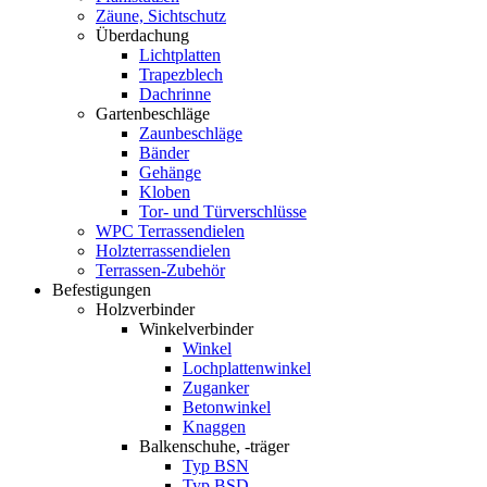
Zäune, Sichtschutz
Überdachung
Lichtplatten
Trapezblech
Dachrinne
Gartenbeschläge
Zaunbeschläge
Bänder
Gehänge
Kloben
Tor- und Türverschlüsse
WPC Terrassendielen
Holzterrassendielen
Terrassen-Zubehör
Befestigungen
Holzverbinder
Winkelverbinder
Winkel
Lochplattenwinkel
Zuganker
Betonwinkel
Knaggen
Balkenschuhe, -träger
Typ BSN
Typ BSD