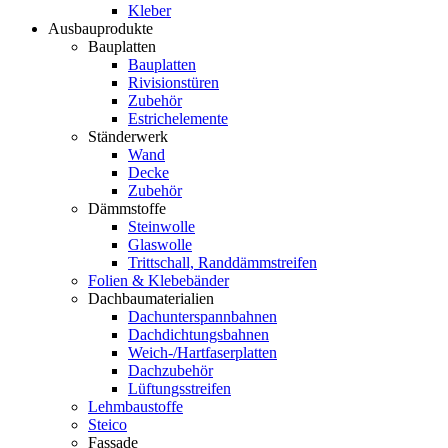
Kleber
Ausbauprodukte
Bauplatten
Bauplatten
Rivisionstüren
Zubehör
Estrichelemente
Ständerwerk
Wand
Decke
Zubehör
Dämmstoffe
Steinwolle
Glaswolle
Trittschall, Randdämmstreifen
Folien & Klebebänder
Dachbaumaterialien
Dachunterspannbahnen
Dachdichtungsbahnen
Weich-/Hartfaserplatten
Dachzubehör
Lüftungsstreifen
Lehmbaustoffe
Steico
Fassade