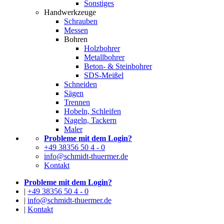
Sonstiges
Handwerkzeuge
Schrauben
Messen
Bohren
Holzbohrer
Metallbohrer
Beton- & Steinbohrer
SDS-Meißel
Schneiden
Sägen
Trennen
Hobeln, Schleifen
Nageln, Tackern
Maler
Probleme mit dem Login?
+49 38356 50 4 - 0
info@schmidt-thuermer.de
Kontakt
Probleme mit dem Login?
|
+49 38356 50 4 - 0
|
info@schmidt-thuermer.de
|
Kontakt