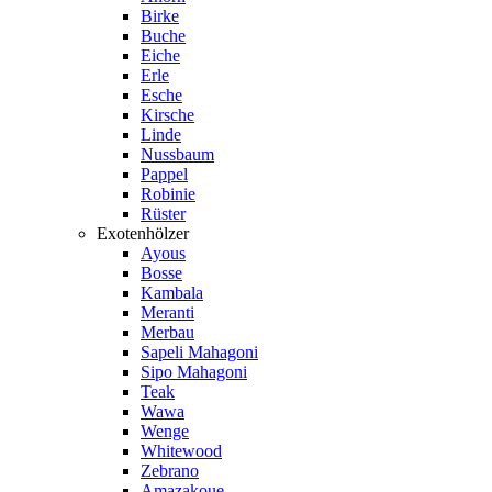
Birke
Buche
Eiche
Erle
Esche
Kirsche
Linde
Nussbaum
Pappel
Robinie
Rüster
Exotenhölzer
Ayous
Bosse
Kambala
Meranti
Merbau
Sapeli Mahagoni
Sipo Mahagoni
Teak
Wawa
Wenge
Whitewood
Zebrano
Amazakoue