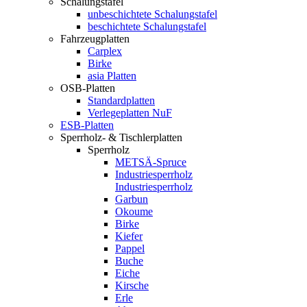
Schalungstafel
unbeschichtete Schalungstafel
beschichtete Schalungstafel
Fahrzeugplatten
Carplex
Birke
asia Platten
OSB-Platten
Standardplatten
Verlegeplatten NuF
ESB-Platten
Sperrholz- & Tischlerplatten
Sperrholz
METSÄ-Spruce
Industriesperrholz
Industriesperrholz
Garbun
Okoume
Birke
Kiefer
Pappel
Buche
Eiche
Kirsche
Erle