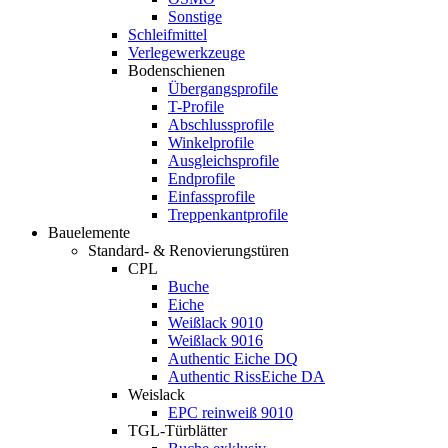
Sonstige
Schleifmittel
Verlegewerkzeuge
Bodenschienen
Übergangsprofile
T-Profile
Abschlussprofile
Winkelprofile
Ausgleichsprofile
Endprofile
Einfassprofile
Treppenkantprofile
Bauelemente
Standard- & Renovierungstüren
CPL
Buche
Eiche
Weißlack 9010
Weißlack 9016
Authentic Eiche DQ
Authentic RissEiche DA
Weislack
EPC reinweiß 9010
TGL-Türblätter