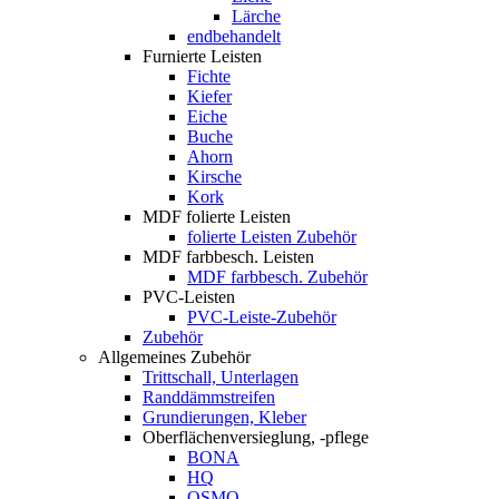
Lärche
endbehandelt
Furnierte Leisten
Fichte
Kiefer
Eiche
Buche
Ahorn
Kirsche
Kork
MDF folierte Leisten
folierte Leisten Zubehör
MDF farbbesch. Leisten
MDF farbbesch. Zubehör
PVC-Leisten
PVC-Leiste-Zubehör
Zubehör
Allgemeines Zubehör
Trittschall, Unterlagen
Randdämmstreifen
Grundierungen, Kleber
Oberflächenversieglung, -pflege
BONA
HQ
OSMO