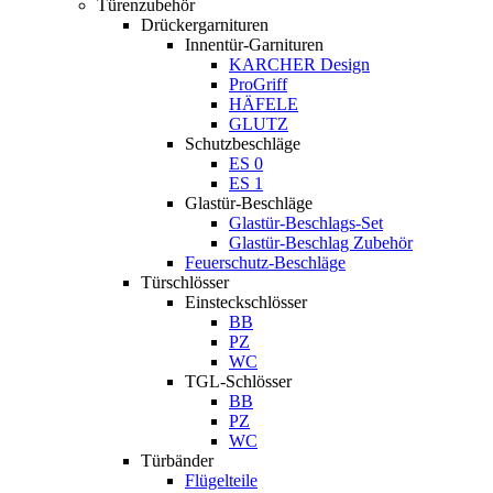
Türenzubehör
Drückergarnituren
Innentür-Garnituren
KARCHER Design
ProGriff
HÄFELE
GLUTZ
Schutzbeschläge
ES 0
ES 1
Glastür-Beschläge
Glastür-Beschlags-Set
Glastür-Beschlag Zubehör
Feuerschutz-Beschläge
Türschlösser
Einsteckschlösser
BB
PZ
WC
TGL-Schlösser
BB
PZ
WC
Türbänder
Flügelteile