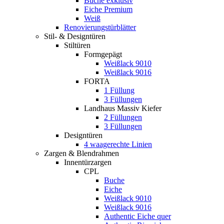
Buche exklusiv
Eiche Premium
Weiß
Renovierungstürblätter
Stil- & Designtüren
Stiltüren
Formgepägt
Weißlack 9010
Weißlack 9016
FORTA
1 Füllung
3 Füllungen
Landhaus Massiv Kiefer
2 Füllungen
3 Füllungen
Designtüren
4 waagerechte Linien
Zargen & Blendrahmen
Innentürzargen
CPL
Buche
Eiche
Weißlack 9010
Weißlack 9016
Authentic Eiche quer