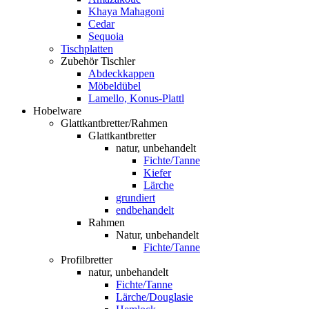
Khaya Mahagoni
Cedar
Sequoia
Tischplatten
Zubehör Tischler
Abdeckkappen
Möbeldübel
Lamello, Konus-Plattl
Hobelware
Glattkantbretter/Rahmen
Glattkantbretter
natur, unbehandelt
Fichte/Tanne
Kiefer
Lärche
grundiert
endbehandelt
Rahmen
Natur, unbehandelt
Fichte/Tanne
Profilbretter
natur, unbehandelt
Fichte/Tanne
Lärche/Douglasie