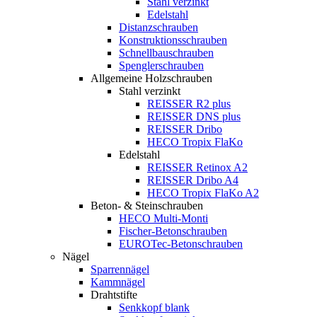
Stahl verzinkt
Edelstahl
Distanzschrauben
Konstruktionsschrauben
Schnellbauschrauben
Spenglerschrauben
Allgemeine Holzschrauben
Stahl verzinkt
REISSER R2 plus
REISSER DNS plus
REISSER Dribo
HECO Tropix FlaKo
Edelstahl
REISSER Retinox A2
REISSER Dribo A4
HECO Tropix FlaKo A2
Beton- & Steinschrauben
HECO Multi-Monti
Fischer-Betonschrauben
EUROTec-Betonschrauben
Nägel
Sparrennägel
Kammnägel
Drahtstifte
Senkkopf blank