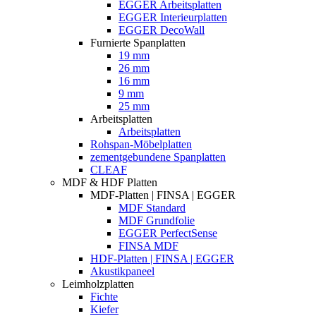
EGGER Arbeitsplatten
EGGER Interieurplatten
EGGER DecoWall
Furnierte Spanplatten
19 mm
26 mm
16 mm
9 mm
25 mm
Arbeitsplatten
Arbeitsplatten
Rohspan-Möbelplatten
zementgebundene Spanplatten
CLEAF
MDF & HDF Platten
MDF-Platten | FINSA | EGGER
MDF Standard
MDF Grundfolie
EGGER PerfectSense
FINSA MDF
HDF-Platten | FINSA | EGGER
Akustikpaneel
Leimholzplatten
Fichte
Kiefer