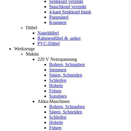
Senkkopf verzinkt
Stauchkopf verzinkt
4-kant Senkkopf blank
Pappnägel
Krampen
Dübel
Nageldübel
Rahmendübel & -anker
PVC-Dübel
Werkzeuge
Makita
220 V Netzspannung
Bohren, Schrauben
Stemmen
Sägen, Schneiden
Schleifen
Hobeln
Fräsen
Sonstiges
Akku-Maschinen
Bohren, Schrauben
Sägen, Schneiden
Schleifen
Hobeln
Fräsen