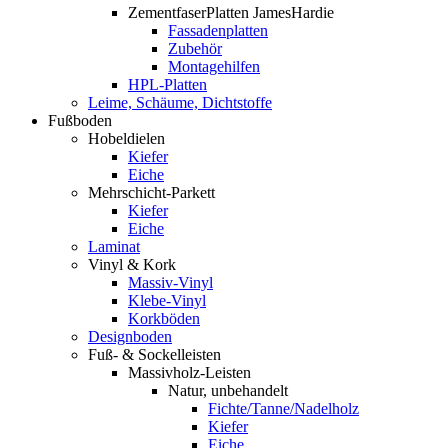
ZementfaserPlatten JamesHardie
Fassadenplatten
Zubehör
Montagehilfen
HPL-Platten
Leime, Schäume, Dichtstoffe
Fußboden
Hobeldielen
Kiefer
Eiche
Mehrschicht-Parkett
Kiefer
Eiche
Laminat
Vinyl & Kork
Massiv-Vinyl
Klebe-Vinyl
Korkböden
Designboden
Fuß- & Sockelleisten
Massivholz-Leisten
Natur, unbehandelt
Fichte/Tanne/Nadelholz
Kiefer
Eiche