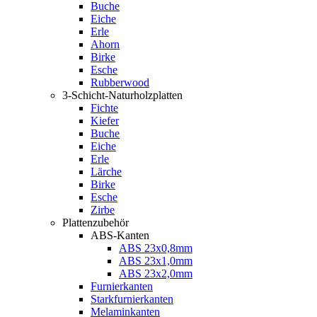
Buche
Eiche
Erle
Ahorn
Birke
Esche
Rubberwood
3-Schicht-Naturholzplatten
Fichte
Kiefer
Buche
Eiche
Erle
Lärche
Birke
Esche
Zirbe
Plattenzubehör
ABS-Kanten
ABS 23x0,8mm
ABS 23x1,0mm
ABS 23x2,0mm
Furnierkanten
Starkfurnierkanten
Melaminkanten