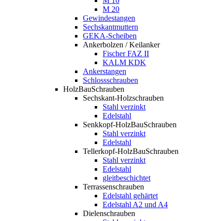
M 16
M 20
Gewindestangen
Sechskantmuttern
GEKA-Scheiben
Ankerbolzen / Keilanker
Fischer FAZ II
KALM KDK
Ankerstangen
Schlossschrauben
HolzBauSchrauben
Sechskant-Holzschrauben
Stahl verzinkt
Edelstahl
Senkkopf-HolzBauSchrauben
Stahl verzinkt
Edelstahl
Tellerkopf-HolzBauSchrauben
Stahl verzinkt
Edelstahl
gleitbeschichtet
Terrassenschrauben
Edelstahl gehärtet
Edelstahl A2 und A4
Dielenschrauben