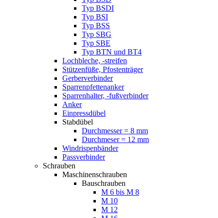
Typ BSDI
Typ BSI
Typ BSS
Typ SBG
Typ SBE
Typ BTN und BT4
Lochbleche, -streifen
Stützenfüße, Pfostenträger
Gerberverbinder
Sparrenpfettenanker
Sparrenhalter, -fußverbinder
Anker
Einpressdübel
Stabdübel
Durchmesser = 8 mm
Durchmeser = 12 mm
Windrispenbänder
Passverbinder
Schrauben
Maschinenschrauben
Bauschrauben
M 6 bis M 8
M 10
M 12