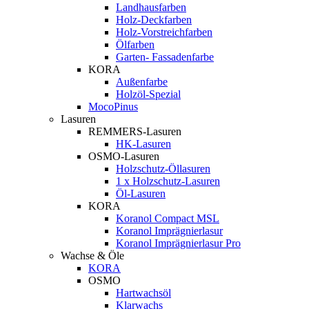
Landhausfarben
Holz-Deckfarben
Holz-Vorstreichfarben
Ölfarben
Garten- Fassadenfarbe
KORA
Außenfarbe
Holzöl-Spezial
MocoPinus
Lasuren
REMMERS-Lasuren
HK-Lasuren
OSMO-Lasuren
Holzschutz-Öllasuren
1 x Holzschutz-Lasuren
Öl-Lasuren
KORA
Koranol Compact MSL
Koranol Imprägnierlasur
Koranol Imprägnierlasur Pro
Wachse & Öle
KORA
OSMO
Hartwachsöl
Klarwachs