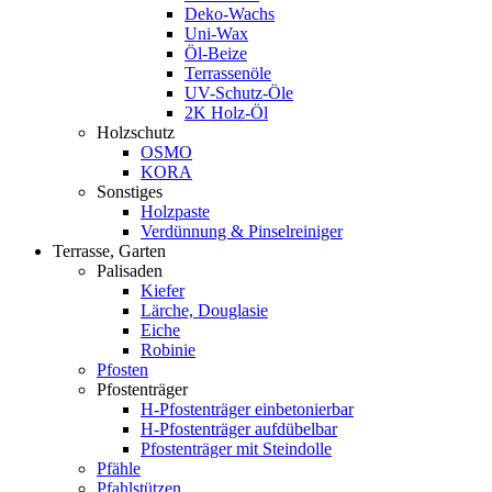
Deko-Wachs
Uni-Wax
Öl-Beize
Terrassenöle
UV-Schutz-Öle
2K Holz-Öl
Holzschutz
OSMO
KORA
Sonstiges
Holzpaste
Verdünnung & Pinselreiniger
Terrasse, Garten
Palisaden
Kiefer
Lärche, Douglasie
Eiche
Robinie
Pfosten
Pfostenträger
H-Pfostenträger einbetonierbar
H-Pfostenträger aufdübelbar
Pfostenträger mit Steindolle
Pfähle
Pfahlstützen