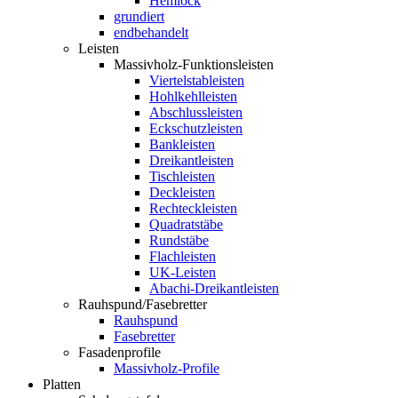
Hemlock
grundiert
endbehandelt
Leisten
Massivholz-Funktionsleisten
Viertelstableisten
Hohlkehlleisten
Abschlussleisten
Eckschutzleisten
Bankleisten
Dreikantleisten
Tischleisten
Deckleisten
Rechteckleisten
Quadratstäbe
Rundstäbe
Flachleisten
UK-Leisten
Abachi-Dreikantleisten
Rauhspund/Fasebretter
Rauhspund
Fasebretter
Fasadenprofile
Massivholz-Profile
Platten