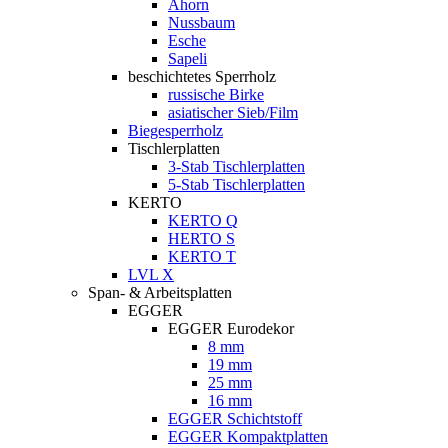
Ahorn
Nussbaum
Esche
Sapeli
beschichtetes Sperrholz
russische Birke
asiatischer Sieb/Film
Biegesperrholz
Tischlerplatten
3-Stab Tischlerplatten
5-Stab Tischlerplatten
KERTO
KERTO Q
HERTO S
KERTO T
LVL X
Span- & Arbeitsplatten
EGGER
EGGER Eurodekor
8 mm
19 mm
25 mm
16 mm
EGGER Schichtstoff
EGGER Kompaktplatten