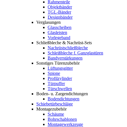
Rahmenteile
Objektbänder
TGL-Bänder
Designbänder
Verglasungen
Glasscheiben
Glasleisten
Vorlegeband
Schließbleche & Nachrüst-Sets
Nachrüstschließbleche
Schleißbleche f. Ganzglastüren
Bandverstärkungen
Sonstiges Türenzubehör
Lüftungsgitter
Spione
Profilzylinder
Türpuffer
Türschwellen
Boden- u. Zargendichtungen
Bodendichtungen
Schiebetürbeschläge
Montagezubehör
Schäume
Bohrschablonen
Montagewerkzeuge