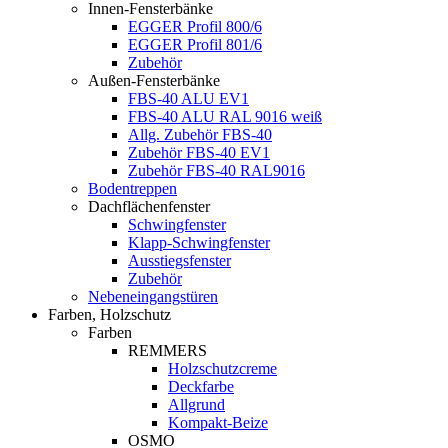
Innen-Fensterbänke
EGGER Profil 800/6
EGGER Profil 801/6
Zubehör
Außen-Fensterbänke
FBS-40 ALU EV1
FBS-40 ALU RAL 9016 weiß
Allg. Zubehör FBS-40
Zubehör FBS-40 EV1
Zubehör FBS-40 RAL9016
Bodentreppen
Dachflächenfenster
Schwingfenster
Klapp-Schwingfenster
Ausstiegsfenster
Zubehör
Nebeneingangstüren
Farben, Holzschutz
Farben
REMMERS
Holzschutzcreme
Deckfarbe
Allgrund
Kompakt-Beize
OSMO